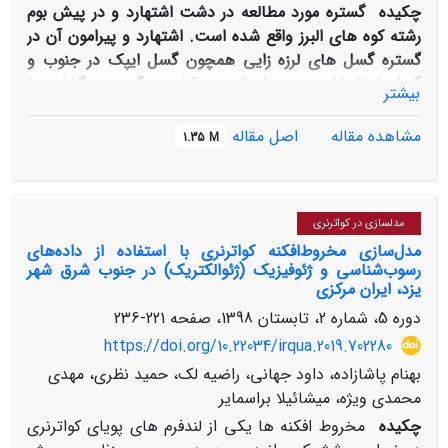
چکیده
گستره مورد مطالعه در دشت اشتهارد و در پیش بوم
رشته کوه های البرز واقع شده است. اشتهارد و پیرامون آن در
گستره گسل های لرزه زایی همچون گسل ایپک در جنوب و
گسل شمال اشتهارد در شمال خود قرار می گیرد. در گذشته با
بیشتر
استناد بر شواهد و پدیده های زمین ریختی و زمین لرزه های
تاریخی منسوب به سگز آباد، در پهنه آبرفتی کوه جارو در
مشاهده مقاله
اصل مقاله
1.35 M
دشت اشتهارد، پدیده های خطی که با پرتگاه های آشکاری
همراه هستند همچون افراز جنوب اشتهارد، در شمار افراز های
گسله دسته بندی می کرده اند. در این پژوهش بر اساس داده
مدلسازی در کواترنری
های حاصل از پارینه لرزه شناسی، ویژگی های ریخت­ زمین­
مدل‌سازی مخروط‌افکنه کواترنری با استفاده از داده‌های
ساختی، ژئوالکتریکی ارائه شده در این تحقیق، به نظر می­رسد
رسوب‌شناسی و ژئوفیزیک (ژئوالکتریک) در جنوب شرق شهر
که افراز جنوب اشتهارد نه نشانه یک گسل، بلکه حاصل یک
یزد، ایران مرکزی
چین خوردگی در سازند سرخ بالایی می باشد که نشان از
دوره 5، شماره 2، تابستان 1398، صفحه
221-236
ماهیت ریخت شناسی افراز جنوب اشتهارد است که پیش از
https://doi.org/10.22034/irqua.2019.702280
این بعنوان گسله جنوب اشتهارد معرفی شده بود. این چین
خوردگی یک خمیدگی ساده لایه ها است که به واسطه کوتاه
بهنام پاشازاده، داود جهانی، راضیه لک، حمید نظری، مهدی
شدگی حاکم بر این قسمت از رشته کوه های البرز، طی
محمدی ویژه، میشائیلا براسمایر
سنوزوئیک پسین حاصل شده است.
چکیده
مخروط افکنه ها یکی از لندفرم های پویای کواترنری