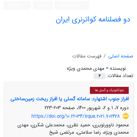
ورود به سامانه
ثبت نام
English
دو فصلنامه کواترنری ایران
صفحه اصلی
فهرست مقالات
نویسنده =
مهدی محمدی ویژه
تعداد مقالات:
4
نئوتکتونیک و گسل ها
افراز جنوب اشتهارد: سامانه گسلی یا افراز ریخت زمین‌ساختی
دوره 7، 1 و 2، شهریور 1400، صفحه
203-223
https://doi.org/10.22034/irqua.2021.702428
محمود ناوورنویری، حمید نظری، محمدعلی شکری، مهدی
محمدی ویژه، رضا سلامتی، مرتضی شیخ