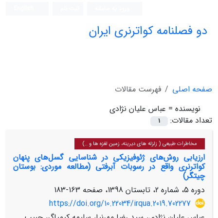
ورود به سامانه
ثبت نام
English
دو فصلنامه کواترنری ایران
صفحه اصلی
فهرست مقالات
نویسنده =
عباس علیان نژادی
تعداد مقالات:
1
مخاطرات طبیعی ( زلزله های دیرینه، زمین لغزه ها و ..)
ارزیابی روش‌های ژئوفیزیکی در شناسایی گسل‌های پنهان
کواترنری واقع در رسوبات آبرفتی (مطالعه موردی: بوستان
چیتگر)
دوره 5، شماره 2، تابستان 1398، صفحه
163-183
https://doi.org/10.22034/irqua.2019.702277
عباس علیان نژادی، سید رضا مهرنیا، سلیمه کیمیاگر، حبیب