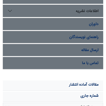
قسمت­های بالایی بوستان چیتگر بسیار محتمل است. با توجه
به پتانسیل لرزه­خیزی و احتمال آسیب­پذیری سازه­های
اطلاعات نشریه
مسکونی بویژه در شمال و شمال غربی منطقه مورد مطالعه،
نتایج این تحقیق حائز اهمیت است. استفاده از آن برای
داوران
تحلیل مخاطرات زمین­ساختی و ارتقای کیفی نقشه­های
موضوعی توصیه می­گردد.
راهنمای نویسندگان
ارسال مقاله
تماس با ما
مقالات آماده انتشار
شماره جاری