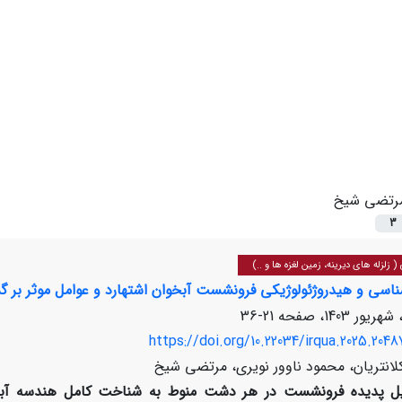
رتضی شیخ
3
زلزله های دیرینه، زمین لغزه ها و ..)
ناسی و هیدروژئولوژیکی فرونشست آبخوان اشتهارد و عوامل موثر 
21-36
https://doi.org/10.22034/irqua.2025.2048
لانتریان، محمود ناوور نویری، مرتضی شیخ
ل پدیده فرونشست در هر دشت منوط به شناخت کامل هندسه آبخو