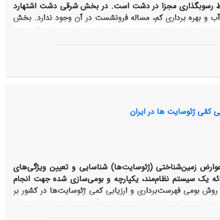
یط رسوبگذاری مجزا در دشت است. در بخش شرقی دشت اشتهارد
ب و بهره برداری کم، مساله فرونشست در آن وجود ندارد. بخش
میق رسوبگذاری است که تا عمق حدود 70 متری دارای میان لایه های دانه ریز رس و سیلت است. در این بخش که سفره
ری از سال 1365 تا کنون بسیار زیاد بوده است و تا 40 متر تراز آب زیرزمینی پایین آمده است تا جاییکه این تغییر تراز در مجاورت
 سفره آب زیرزمینی شده است. مطالعات مکانیک خاک انجام شده
°
35 عرض
سی منطقه است که تحت تاثیر رخدادهای اقلیمی گسترش یافته
ی کمّی ژئوسایت ها در ایران
و عوارض زمین‌شناختی (ژئوسایت‌ها) شناسایی و تعیین ویژگی‌های
رائه یک سیستم نظام‌مند، یکپارچه و بومی‌سازی شده جهت انجام
ه روش بومی فهرست‌برداری و ارزیابی کمی ژئوسایت‌ها در کشور بر
ن‌المللی و تجربیات کارشناسی نویسندگان، مصاحبه با متخصصان
رسی مطالعات پیشین در زمینه ارزیابی ژئوسایت‌ها، روش‌های برتر