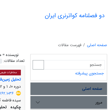
دو فصلنامه کواترنری ایران
صفحه اصلی
فهرست مقالات
نویسنده =
م
تعداد مقالات:
جستجوی پیشرفته
مخاطرات طبیعی ( 
تحلیل زمین‌ش
دوره 10، 1 و 2، شهریور 1403، صفحه
صفحه اصلی
762.1036
سیده فاطمه ک
مرور
چکیده
تحلی