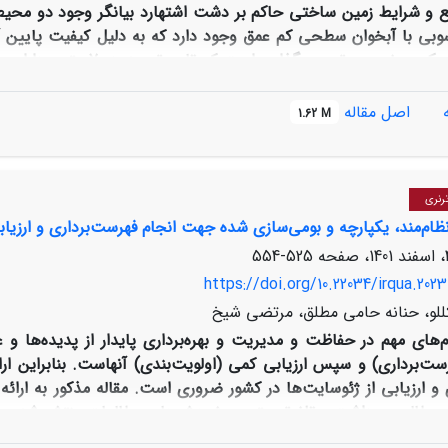
ع و شرایط زمین ساختی حاکم بر دشت اشتهارد بیانگر وجود دو مح
ی با آبخوان سطحی کم عمق وجود دارد که به دلیل کیفیت پایین آ
غربی اشتهارد یک حوضه ع
عمیق است بهره بردا
شتهارد منجر به برعکس شدن شیب هیدرولیکی و از بین رفتن تعادل
اصل مقاله
1.62 M
حی بوجود آمده در فاصله 7 کیلومتری شمال غرب شهرک صنعتی اشتهارد (مختصات جغرافیایی " 57' 44
°
50 عرض شرقی) به دلیل ویژگی های خاک شناسی و رسوب شنا
 زمان با کاربری و بارگزاری های نامناسب شدت گرفته است.
رنری
ظام‌مند، یکپارچه و بومی‌سازی شده جهت انجام فهرست‌برداری و ارزیاب
525-554
https://doi.org/10.22034/irqua.202
کللو، حنانه حامی مطلق، مرتضی شیخ
ام‌های مهم در حفاظت و مدیریت و بهره‌برداری پایدار از پدیده‌ها 
ست‌برداری) و سپس ارزیابی کمی (اولویت‌بندی) آنهاست. بنابراین ا
 و ارزیابی از ژئوسایت‌ها در کشور ضروری است
.
مقاله مذکور به ارائ
مطالعه، برداشت و تلفیق بهترین پژوهش‌ها و مطالعات منتشر شده بی
اث‌زمین‌شناختی در کشور پرداخته است. در این پژوهش با مطالعه و بر