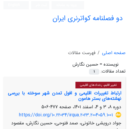
ورود به سامانه
ثبت نام
English
دو فصلنامه کواترنری ایران
صفحه اصلی
فهرست مقالات
نویسنده =
حسین نگارش
تعداد مقالات:
1
تغییر اقلیم، رخدادهای اقلیمی
ارتباط تغییرات اقلیمی و افول تمدن شهر سوخته با بررسی
نهشته‌های بستر هامون
دوره 8، 3 و 4، اسفند 1401، صفحه
477-506
https://doi.org/10.22034/irqua.2023.2004059.1001
جواد درویشی خاتونی، صمد فتوحی، حسین نگارش، مقصود