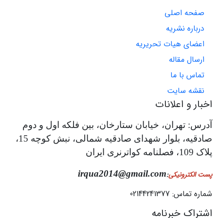
صفحه اصلی
درباره نشریه
اعضای هیات تحریریه
ارسال مقاله
تماس با ما
نقشه سایت
اخبار و اعلانات
آدرس: تهران، خیابان ستارخان، بین فلکه اول و دوم
صادقیه، بلوار شهدای صادقیه شمالی، نبش کوچه 15،
پلاک 109، فصلنامه کواترنری ایران
irqua2014@gmail.com
پست الکترونیکی
:
شماره تماس: 02144241377
اشتراک خبرنامه