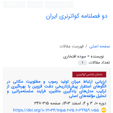
ورود به سامانه
ثبت نام
English
دو فصلنامه کواترنری ایران
صفحه اصلی
فهرست مقالات
نویسنده =
سوده افتخاری
تعداد مقالات:
1
باستان شناسی کواترنری
ارزیابی ارتباط میزان تولید رسوب‌ و مطلوبیت مکانی در
الگوهای استقرار پیش‌ازتاریخی دشت قزوین با بهره‌گیری از
ترکیب مدل‌های یادگیری ماشین، فرایند سلسله‌مراتبی و
تحلیل مؤلفه‌های اصلی
دوره 10، 3 و 4، اسفند 1403، صفحه
315-348
https://doi.org/10.22034/irqua.2025.2069959.1055