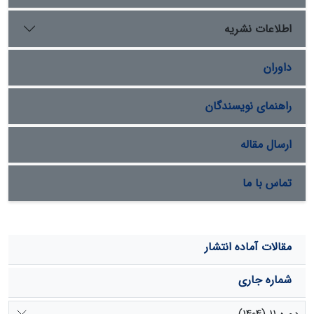
همبستگی منفی معنادار وجود دارد.این امر احتمالاً بیانگر
ترجیح جوامع باستانی برای انتخاب محل سکونت در مناطقی
اطلاعات نشریه
با شرایط زمین‌ریختی پایدارتر است.در عین حال باید
محدودیت داده‌ها به‌ویژه در نواحیِ با رسوب‌گذاری شدید و
داوران
احتمال دفن محوطه‌ها نیز در نظر گرفته شود.ترکیب روش‌های
یادگیری ماشین و تحلیل‌های مکانی ابزاری کارآمد برای
بازسازی الگوهای استقرار گذشته و هدایت پژوهش‌های آینده
راهنمای نویسندگان
فراهم می‌سازد.
ارسال مقاله
تماس با ما
مقالات آماده انتشار
شماره جاری