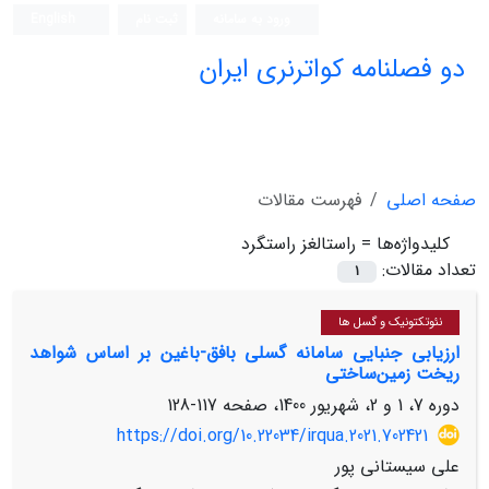
ورود به سامانه
ثبت نام
English
دو فصلنامه کواترنری ایران
صفحه اصلی
فهرست مقالات
کلیدواژه‌ها =
راستالغز راستگرد
تعداد مقالات:
1
نئوتکتونیک و گسل ها
ارزیابی جنبایی سامانه گسلی بافق-باغین بر اساس شواهد
ریخت زمین‌ساختی
دوره 7، 1 و 2، شهریور 1400، صفحه
117-128
https://doi.org/10.22034/irqua.2021.702421
علی سیستانی پور