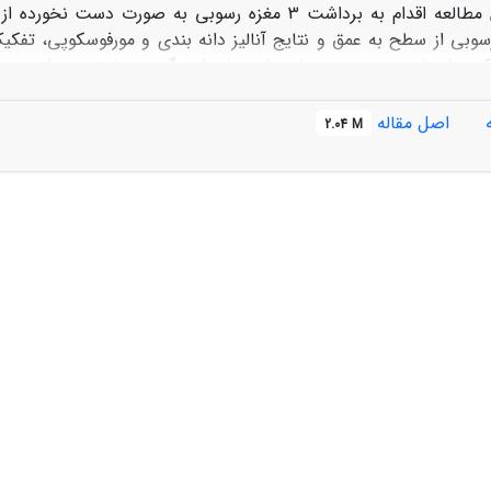
است. در این مطالعه اقدام به برداشت 3 مغزه رسوبی به
سوبی از سطح به عمق و نتایج آنالیز دانه بندی و مورفوسکوپی، تفکی
اوایل تا اواسط هولوسن (8200 سال قبل) نشانگر وزش توفان‌های 
اصل مقاله
2.04 M
ای هیرمند و صابوری شناسایی گردید که حاکی از خشک شدن و گستر
 سال پیش، که حدود 500 تا 700 سال طول کشیده است، نشان می دهد.