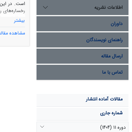
اطلاعات نشریه
رخساره‌های ر
بیشتر
داوران
مشاهده مقاله
بستر هامون ه
راهنمای نویسندگان
زمانی انطباق مناسبی با دوره خشک 4500
ارسال مقاله
تماس با ما
مقالات آماده انتشار
شماره جاری
دوره 11 (1404)