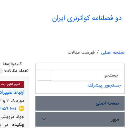
دو فصلنامه کواترنری ایران
صفحه اصلی
فهرست مقالات
کلیدواژه‌ها 
تعداد مقالات:
جستجوی پیشرفته
تغییر اقلیم، رخد
ارتباط تغییرا
دوره 8، 3 و 4، اسفند 1401، صفحه
صفحه اصلی
4059.1001
جواد درویشی
مرور
چکیده
در ا