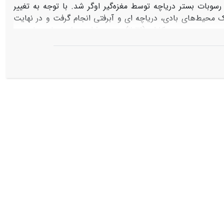
 صورت دست نخورده از رسوبات بستر دریاچه توسط مغزه‌گیر اوگر شد. با توجه به تغییر
ک محیط‌های بادی، دریاچه ای و آبرفتی انجام گرفت و در نهایت
جغرافیای عملکرد بادهای دیرینه و رسوبات بادی بازسازی گردید. با توجه نتایج سنسنجی حمزه و همکاران (2013)، وجود ذرات درشت ماسه بادی در
شدید در حوضۀ است. توالی ماسه های بادی دانه ریز و بسیار ریز در عمق حدودی
5/2 نشان دهنده وجود بادهای مشابه با بادهای 120 روزه فعلی سیستان می باشد. دو دوره مهم خشک (8200 و 4500 سال پیش) در رسوبات هولوسن
ش رسوبات بادی است. افول تمدن باستانی شهر سوخته، از نظر