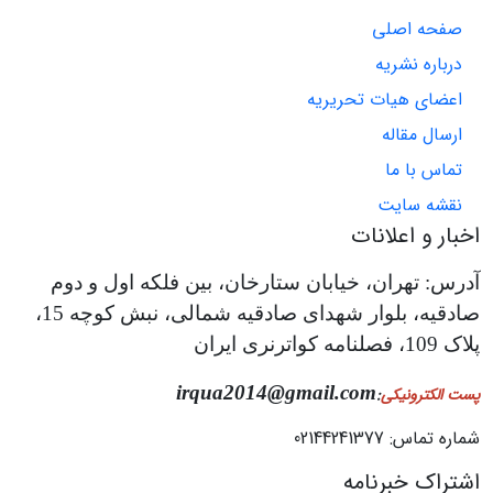
صفحه اصلی
درباره نشریه
اعضای هیات تحریریه
ارسال مقاله
تماس با ما
نقشه سایت
اخبار و اعلانات
آدرس: تهران، خیابان ستارخان، بین فلکه اول و دوم
صادقیه، بلوار شهدای صادقیه شمالی، نبش کوچه 15،
پلاک 109، فصلنامه کواترنری ایران
irqua2014@gmail.com
پست الکترونیکی
:
شماره تماس: 02144241377
اشتراک خبرنامه