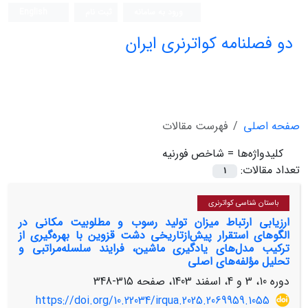
ورود به سامانه
ثبت نام
English
دو فصلنامه کواترنری ایران
صفحه اصلی
فهرست مقالات
کلیدواژه‌ها =
شاخص فورنیه
تعداد مقالات:
1
باستان شناسی کواترنری
ارزیابی ارتباط میزان تولید رسوب‌ و مطلوبیت مکانی در
الگوهای استقرار پیش‌ازتاریخی دشت قزوین با بهره‌گیری از
ترکیب مدل‌های یادگیری ماشین، فرایند سلسله‌مراتبی و
تحلیل مؤلفه‌های اصلی
دوره 10، 3 و 4، اسفند 1403، صفحه
315-348
https://doi.org/10.22034/irqua.2025.2069959.1055