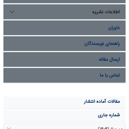
همبستگی منفی معنادار وجود دارد.این امر احتمالاً بیانگر
ترجیح جوامع باستانی برای انتخاب محل سکونت در مناطقی
اطلاعات نشریه
با شرایط زمین‌ریختی پایدارتر است.در عین حال باید
محدودیت داده‌ها به‌ویژه در نواحیِ با رسوب‌گذاری شدید و
داوران
احتمال دفن محوطه‌ها نیز در نظر گرفته شود.ترکیب روش‌های
یادگیری ماشین و تحلیل‌های مکانی ابزاری کارآمد برای
بازسازی الگوهای استقرار گذشته و هدایت پژوهش‌های آینده
راهنمای نویسندگان
فراهم می‌سازد.
ارسال مقاله
تماس با ما
مقالات آماده انتشار
شماره جاری