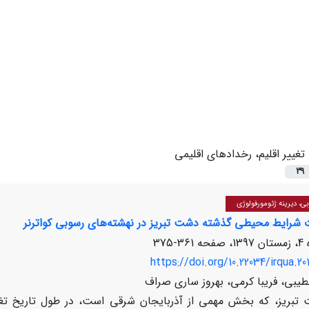
تغییر اقلیم، رخدادهای اقلیمی
39
، دیرینه ژئومورفولوژی
 شرایط محیطی گذشته دشت تبریز در نهشته‌های رسوبی کواترنر
361-375
https://doi.org/10.22034/irqua.20
طیبی، فریبا کرمی، بهروز ساری صراف
تبریز، که بخش مهمی از آذربایجان شرقی است، در طول تاریخ تغ