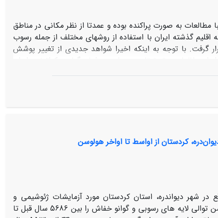
با مطالعات به صورت پراکنده بوده و عمدتا از نظر مکانی در مناطق
 در این پژوهش تعداد 110 اثر علمی که در زمینه اقلیم گذشته ایران با استفاده از روشهای مختلف از جمله رسوب
ر گرفت. با توجه به اینکه اخیرا شواهد جدیدی از تغییر پوشش
صل از مطالعات و تحقیقات مربوط به پوشش گیاهی کواترنری ایران
باحث و بررسی های پوشش گیاهی دیرینه بر اساس بقایای گیاهی،
رب ایران در دوره های یخچالی شرایط اقلیمی سرد و خشک و در
ستپی نشان دهنده شرایط سرد و خشک و افزایش گیاهان درختی
 و رخدادهای شناخته شده در نواحی مختلف دنیا در ایران بندرت
یط اکولوژی و پوشش گیاهی کشور بسیار اندک و ناچیز می باشد.
ای ژئوکرونولوژیکی و استفاده از شواهد و پروکسی های مختلف به
دیوان‌دره، کردستان از اواسط تا اواخر هولوسن
زه های رسوبی دریاچه ها و حلقه های درختی پتانسیل خوبی جهت
 واقع در شهر دیوان­دره، استان کردستان مورد آزمایشات ژئوشیمی و
مطالعات آماری قرار گرفت، تعداد چهار نمونه به روش کربن14 تعیین سن گردید که سن توالی لایه ­های رسوبی و گوانو خفاش را بین 5686 سال قبل تا