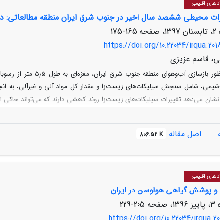
ادهای اقلیمی
رات محیطی ششصد سال اخیر در جنوب شرق ایران منطقه مطالعاتی: دری
165-175
https://doi.org/10.22034/irqua.20
هی، قاسم عزیزی
ظور بازسازی آب‌وهوای منطقه جنوب شرق ایران، مغزه‌ای به طول 5
5 متر از رسو
/
 نشان می‌‌دهد تغییرات سیلیکات‌های زیست
زا روند کاهشی دارند که می‌‌تواند حاکی 
غیرآلی، که روندی مشابه را نشان می‌‌دهند، بین
‌دهد در عصر یخبندان کوچک دوره‌های متناوب خشکی‌های شدید در منطقه رخ داده
اصل مقاله
806.52 K
ی‌دهند عصر یخبندان کوچک شرایط مرطوب‌تری را در نواحی غربی و شمال غربی به و
به نیمه غربی کشور طی هولوسن است.
ادهای اقلیمی
م و پوشش گیاهی هولوسن در ایران
205-229
https://doi.org/10.22034/irqua.20