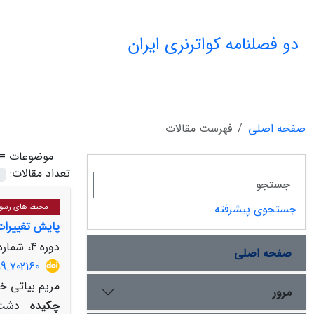
دو فصلنامه کواترنری ایران
صفحه اصلی
فهرست مقالات
موضوعات =
تعداد مقالات:
جستجوی پیشرفته
محیط های رسوبی
پایش تغییرات
دوره 4، شماره 4، زمستان 1397، صفحه
صفحه اصلی
19.702160
مریم بیاتی خ
مرور
چکیده
دشت 