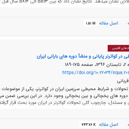
قبل دارای آب و هوای 
اهنجاری آب و هوایی سده­ی میانی (
ین دوره یعنی در حدود 380 الی 191 سال قبل منطبق با عصر یخبندان کوچک (
اصل مقاله
1.51 M
است. کمترین تجمع آن­ها 291 سال قبل با دوره­ی حداقلی ماندر همزمان است.
ادهای اقلیمی
در کواترنر پایانی و منشأ دوره های بارانی ایران
175-189
https://doi.org/10.22034/irqua.20
ربانی
تحولات و شرایط محیطی سرزمین ایران در کواترنر، یکی از موضوعات م
دوره های یخچالی و بین یخچالی وجود دارد. در این بررسی ضمن مرو
و مستدل، چارچوب کلی تحولات کواترنر در ایران مورد بحث قرار گرفته
 شرایط سرد و خشکی داشته و بلعکس در دوره­های بین­یخچالی و بین­ی
ا در رابطه با هولوسن نشان می­دهد که از آغاز تا میانه آن، شرای
و تقویت و تشدید شرایط مرطوب آن توسط جریان­های غربی طی زمستان
اصل مقاله
743.76 K