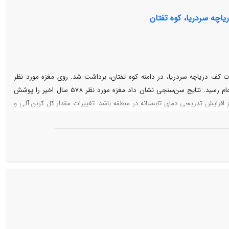
اچه سردریا، کوه تفتان
بات کف دریاچه سردریا، در دامنه کوه تفتان، برداشت شد. روی مغزه مورد نظر
آنالیز‌های زیست‌شیمی، شامل سنجش سیلیکات‌های زیست‌زا و مقدار کل مواد آلی و غیرآلی، به انجام رسید. نتایج سن‌سنجی نشان داد مغزه مورد نظر 578 سال اخیر را پوشش
از افزایش تدریجی دمای تابستانه در منطقه باشد. تغییرات مقدار کل کربن آلی و
 سال‌های 1460 و 1650، پیک‌های افزایشی مشخصی دارند که هم‌زمان است با عصر یخبندان کوچک در دیگر نقاط دنیا. به طور کلی،
 که با خشک‌شدگی کامل سطح دریاچه همراه بوده است. این در حالی است که
جود آورده است. این نتایج تأییدکننده واکنش‌های متضاد آب‌وهوایی منطقه