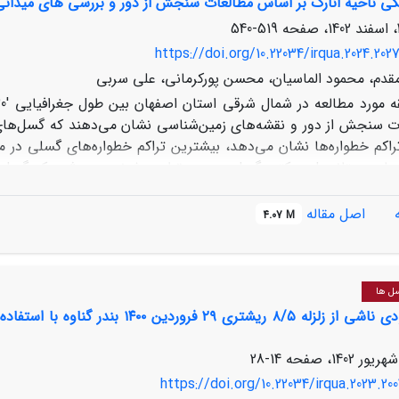
کی ناحیه انارک بر اساس مطالعات سنجش از دور و بررسی های میدانی
519-540
https://doi.org/10.22034/irqua.2024.202
 مقدم، محمود الماسیان، محسن پورکرمانی، علی سربی
 سنجش از دور و نقشه‌های زمین‌شناسی نشان می‌دهند که گسل‌های
تراکم خطواره‌ها نشان می‌دهد، بیشترین تراکم خطواره‌های گسلی در 
حاسبه پتانسیل حرکتی گسل در هر مقطع، مشخص می‌شود که گسل‌های
 این نتایج با فراوانی زمین‌لرزه‌های رخ داده در منطقه، هماهنگ هس
لرزه است و در جنوب خاور ناحیه نیاز به مطالعه بیشتری درباره گسل‌ه
اصل مقاله
4.07 M
منطقه، 198 خطواره، 18 گسل رقومی و 9 گسل احتمالی راهبرد
ی تهیه شده با داده‌های سنجش از دور، با نقشه زمین‌شناسی همخوا
تولوژی و ساختاری استفاده کرد.
سل ها
جابجایی عمودی ناشی از زلزله ۸/۵ ر
14-28
https://doi.org/10.22034/irqua.2023.200