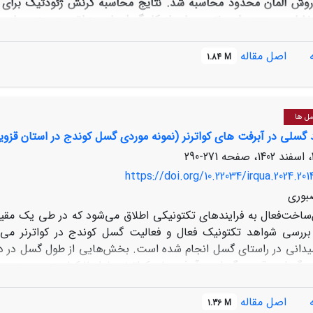
 روش المان محدود محاسبه شد. نتایج محاسبه کرنش ژئودتیک برای 
نشان می‌دهد. این نتیجه با سازوکار گسل‌های منطقه، همچنین با سازو
محدوده پیرامون گسل قوشا‌داغی برش امتدادلغز راستگرد با مولفه فشا
ی و فوکال‌مکانیسم زمین‌لرزه‌های رخ داده در این پهنه گسلی همخوان
اصل مقاله
1.84 M
 بخش شرقی گستره تا منتهی‌الیه غربی گسل رودبار، برش امتدادلغ
طقه نشان می‌دهد. مقدار و جهت بردارهای سرعت در بخش‌های شمالی
د رشته‌کوه نشان می‌دهد.
سل ها
گسلی در آبرفت های کواترنر (نمونه موردی گسل کوندج در استان قزوی
271-290
https://doi.org/10.22034/irqua.2024.201
بوری
ساخت‌فعال به فرایندهای تکتونیکی اطلاق می‌شود که در طی یک مقیا
ررسی شواهد تکتونیک فعال و فعالیت گسل کوندج در کواترنر می‌ب
یدانی در راستای گسل انجام شده است. بخش‌هایی از طول گسل در د
شده در راستای گسل موقعیت گسل د
اصل مقاله
1.36 M