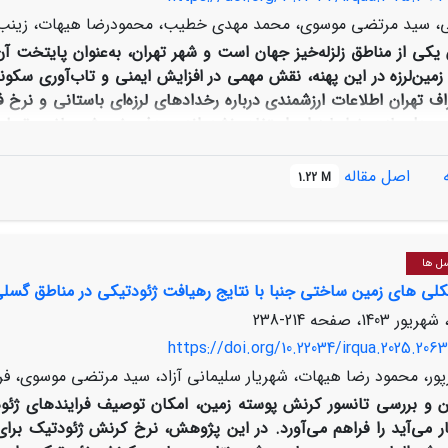
هی، سید مرتضی موسوی، محمد مهدی خطیب، محمودرضا هیهات، زینب
 یکی از مناطق زلزله‌خیز جهان است و شهر تهران، به‌عنوان پایتخت آن‌
ین‌لرزه در این پهنه، نقش مهمی در افزایش ایمنی و تاب‌آوری سکونت‌گ
 تهران اطلاعات ارزشمندی درباره رخدادهای لرزه‌ای باستانی و نرخ ف
در مدل‌سازی خطر لرزه‌ای استفاده نشده‌اند. هدف پژوهش حاضر، تحلیل
ساختی است. با بازنگری در ساختارهای گسلی موجود و حذف نواحی 
یش‌تر به‌اشتباه به‌عنوان منابع لرزه‌زا معرفی شده بودند، مدلی دقیق‌تر
اصل مقاله
1.22 M
رزه‌خیزی و مدل‌های
NGA-West2
یج نشان داد جنوب‌شرق تهران شتاب لرزه‌ای کمتر از برآوردهای پیشین د
 ساختارهای کواترنری جنوب تهران، مدلی جامع برای اصلاح آیین‌نامه‌ه
سل ها
لی های زمین ساختی جنبا با نتایج رهیافت ژئودتیکی در مناطق گسلی 
214-238
https://doi.org/10.22034/irqua.2025.2063
ور، محمود رضا هیهات، شهریار سلیمانی آزاد، سید مرتضی موسوی، فر
ن و بررسی تانسور کرنش پوسته زمین، امکان توصیف فرایندهای ژئود
ار می‌آید را فراهم می‌آورد. در این پژوهش، نرخ کرنش ژئودتیک برای م