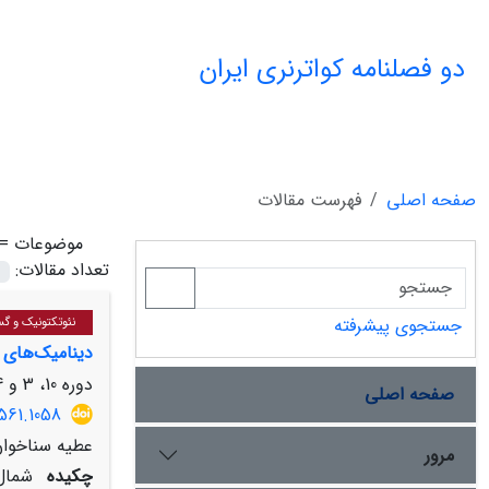
دو فصلنامه کواترنری ایران
صفحه اصلی
فهرست مقالات
موضوعات =
تعداد مقالات:
جستجوی پیشرفته
نئوتکتونیک و گ
دینامیک‌های ت
دوره 10، 3 و 4، اسفند 1403، صفحه
صفحه اصلی
561.1058
عطیه سناخوان
مرور
چکیده
شمال‌