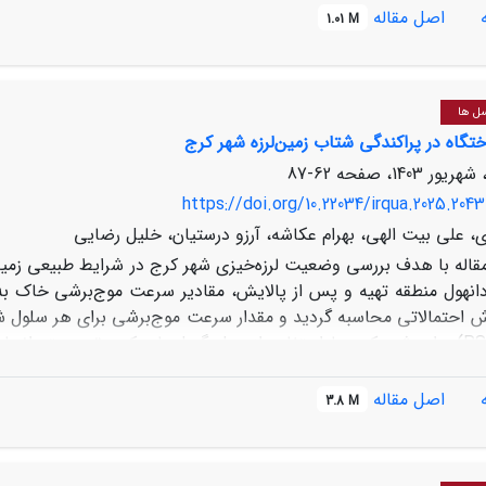
اصل مقاله
1.01 M
ه‌عنوان گسلی جوان شناخته می‌شود. تمرکز کانون زمین‌لرزه‌ها در شم
ز وجود یک پهنه تنشی فعال با روند شمال‌خاور ـ جنوب‌باختر در گستر
سل ها
تگاه در پراکندگی شتاب زمین‌لرزه شهر کرج
62-87
https://doi.org/10.22034/irqua.2025.2043
، علی بیت الهی، بهرام عکاشه، آرزو درستیان، خلیل رضایی
مقاله با هدف بررسی وضعیت لرزه‌خیزی شهر کرج در شرایط طبیعی زم
انهول منطقه تهیه و پس از پالایش، مقادیر سرعت موج‌برشی خاک به‌
ش احتمالاتی محاسبه گردید و مقدار سرعت موج‌برشی برای هر سلول شبک
احتمالی (PSHA) برای شهر کرج با استفاده از مدل گسل‌های کم‌عمق پو
اند. عدم قطعیت‌ها با استفاده از رویکرد درخت منطقی محاسبه شد. نر
اصل مقاله
3.8 M
0.05,0.1,0.2,0.3,0.4,0.5,0.75 and 1.0 ثانیه در این منطقه، 
ها برای دوره بازگشت‌های 475،975 و 2475 تهیه شده
ن نقشه‌های خطر لرزه‌ای را می‌توان برای مدیریت ریسک لرزه‌ای کرج استفاده کرد.