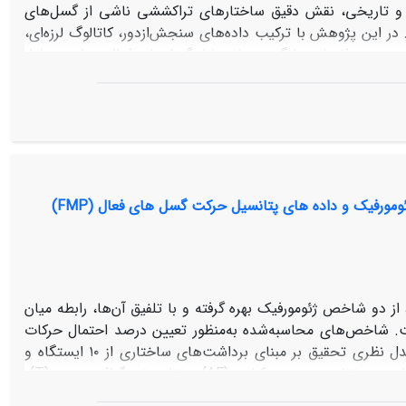
وسن و تاریخی، نقش دقیق ساختارهای تراکششی ناشی از گسل‌های
در این پژوهش با ترکیب داده‌های سنجش‌ازدور، کاتالوگ لرزه‌ای،
ی آماری نشان می‌دهد فاصله میانگین دهانه‌ها از گسل‌های فعال به‌طور معنادار
حوضه کششی امتدادلغز، می تواند نشان دهنده همزمانی تکتونیک–
آتشفشان در مقیاس ناحیه‌ای باشد. نمونه‌های شاخص شامل آرارات، تسخو–کارکار، پوراک و سبلان هستند که شواهد تاریخی و C14 نقش مستقیم
سد که سامانه‌های امتدادلغز با مؤلفه کششی، کنترل کننده صعود
نی، در کنار خطر لرزه‌ای، سهم مهمی در افزایش ریسک طبیعی منطقه
رزیابی دقیق‌تر مخاطرات در قفقاز جنوبی و شمال‌باختر ایران را
مورفیک و داده های پتانسیل حرکت گسل های فعال (FMP)
 دو شاخص ژئومورفیک بهره گرفته و با تلفیق آن‌ها، رابطه میان
ت. شاخص‌های محاسبه‌شده به‌منظور تعیین درصد احتمال حرکات
گسلی، با داده‌های لرزه‌ای گذشته مقایسه شده و انطباق مناسبی نشان داده‌اند. مدل نظری تحقیق بر مبنای برداشت‌های ساختاری از ۱۰ ایستگاه و
‌های عدم تقارن حوضه زهکشی
(AF)
و تقارن توپوگرافی عرضی
(T)
ای منطقه مورد مطالعه محاسبه گردید. نتایج نشان می‌دهد که