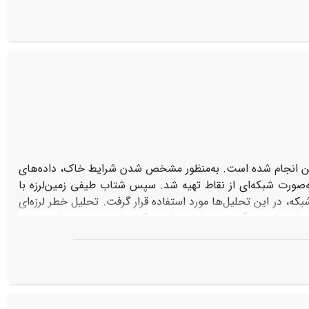
حوضه‌های قوری‌چای، باداملو، لیلان‌چای، مرداق‌چای و قلعه دارای فعالیت تکتونیکی نسبی بالایی هستند و گسل قطار با جابه‌جایی ۴۵۰۰ متر در
ال‌باختری و جنوب‌باختری منطقه و امتداد عمود آن‌ها بر گسل‌های
ه مطالعاتی است
.
ین انجام شده است. به‌منظور مشخص شدن شرایط خاک، داده‌های
صورت شبکه‌ای از نقاط تهیه شد. سپس شتاب طیفی زمین‌لرزه با
ه، در این تحلیل‌ها مورد استفاده قرار گرفت. تحلیل خطر لرزه‌ای
سته انجام شده است. آخرین معادلات کاهندگی،برای تخمین حرکت زمین
خ فعالیت لرزه‌خیزی به کمک کاتالوگ زمین‌لرزه برآورد شده است.
نرخ لغزش گسل‌ها با استفاده از مطالعات دیرینه لرزه‌شناسی تخمین زده ‌شد. بیشینه شتاب زمین (PGA) و شتاب طیفی (SA) در پریود
در شرایط طبیعی زمین با سرعت موج‌برشی مشخص برای هر سلول، برآورد گردید. این نقشه
 اند. بر اساس نمودارهای بزرگا-فاصله-احتمال در نقطه مرکزی شهر، نقش گسل‌های دور در