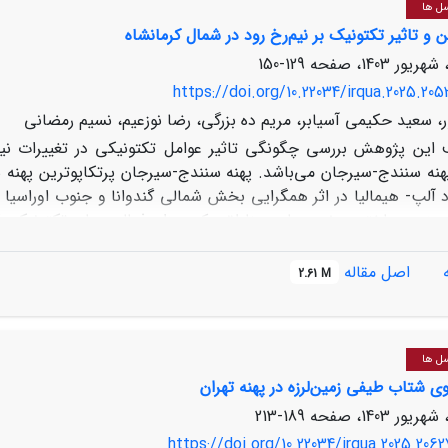
سل ها
و تاثیر تکتونیک بر نیم‌رخ رود در شمال کرمانشاه
129-150
https://doi.org/10.22034/irqua.2025.205
ر، سعید حکیمی آسیابر، مریم ده بزرگی، رضا نوزعیم، نسیم رمضانی
این پژوهش بررسی چگونگی تاثیر عوامل تکتونیکی در تغییرات نیم‌
پهنه سنندج-سیرجان می‌باشد. پهنه سنندج-سیرجان پرتکاپوترین پهنه س
د آلپ- هیمالیا در اثر همگرایی بخش شمالی گندوانا و جنوب اوراسی
ت زمین‌ساختی مخصوصا در مناطقی که میزان فعالیت‌های تکتونیکی کوا
این پژوهش زمین‌ساخت فعال بخشی از پهنه سنندج-سیرجان در شمال
تقعر رودخانه در نرم افزار GIS و MATLB و استخراج و 
اصل مقاله
2.61 M
با مشاهدات صحرایی موجود در منطقه مورد مقایسه و بررسی قرار گر
گسلی صحنه-مروارید به عنوا
ی‌باشند، تاریخچه لرزه‌ای منطقه دارای همخوانی قابل قبولی با نتایج به دست آمده می‌باشد.
سل ها
ی شتاب طیفی زمین‌لرزه در پهنه تهران
189-213
https://doi.org/10.22034/irqua.2025.2062