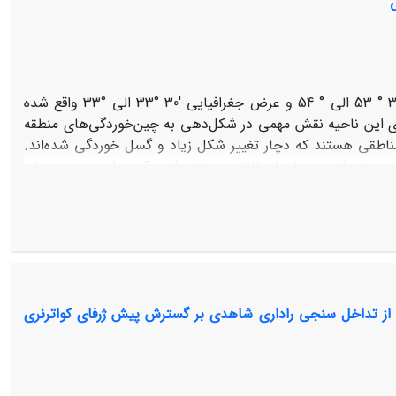
منطقه مورد مطالعه در شمال شرقی استان اصفهان بین طول جغرافیایی '30 ° 53 الی ° 54 و عرض جغرافیایی '30 °33 الی °33 واقع شده
 این ناحیه نقش مهمی در شکل‌دهی به چین‌خوردگی‌های منطقه
مناطقی هستند که دچار تغییر شکل زیاد و گسل خوردگی شده‌اند.
 شوراب و دولدول بالاترین پتانسیل حرکتی را نسبت به سایر
تند. بر اساس این نتایج، می‌توان گفت که جنوب خاور گسل دولدول
ای ترکمانی - اربید، کوه پل خاوند و بیابانک وجود دارد. در این
ی شناسایی شده‌اند که بیشترین فراوانی خطواره‌ها و گسل‌ها در شمال باختر ناحیه است.
نی بالایی دارد و می‌توان از آن برای نمایش آلتراسیون‌ها و
یشتری ۲۹ فروردین ۱۴۰۰ بندر گناوه با استفاده از تداخل سنجی راداری شاهدی بر گسترش پیش ژرفای کواترنری