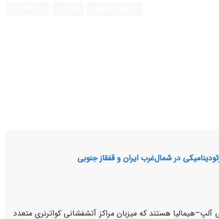
ورود به سامانه
ثبت نام
English
ودینامیکی در شمال‌غرب ایران و قفقاز جنوبی
ی آلپ–هیمالیا هستند که میزبان مراکز آتشفشانی کواترنری متعدد