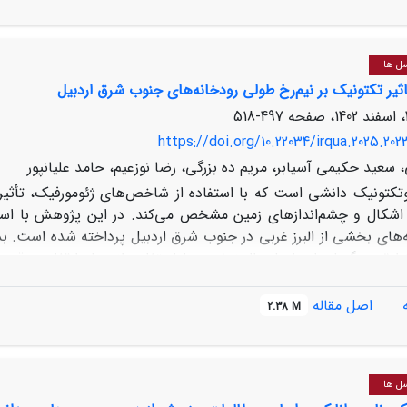
. همچنین متوسط جابجایی افقی و قائم گسل به ‌ترتیب برابر با 5±22 و 5±32 سانتیمتر اندازه‌گیری شده است
سل ها
ثیر تکتونیک بر نیم‌رخ طولی رودخانه‌های جنوب شرق اردبیل
497-518
https://doi.org/10.22034/irqua.2025.202
سعید حکیمی آسیابر، مریم ده بزرگی، رضا نوزعیم، حامد علیانپور
وتکتونیک دانشی است که با استفاده از شاخص‌های ژئومورفیک، تأثیر 
کال و چشم‌اندازهای زمین مشخص می‌کند. در این پژوهش با استفاده 
‌های بخشی از البرز غربی در جنوب شرق اردبیل پرداخته شده است. بد
ر رودخانه‌ها، تعیین و مورد بررسی قرار گرفت. بر اساس نتایج حاص
اصل مقاله
2.38 M
ین‌قپه و نیاخرم در گروه‌های بسیار بالا و بالا قرار گرفته‌اند که بیانگر
ر می‌رود که ریسک لرزه‌خیزی منطقه نیز در اثر گسیختگی گسل‌ها افزایش 
ی صحرایی، تصدیقی بر اثبات این موضوع است.
سل ها