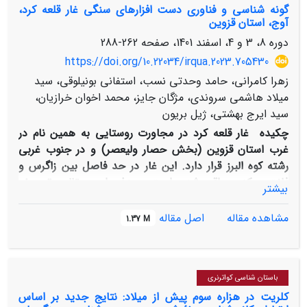
گونه شناسی و فناوری دست افزارهای سنگی غار قلعه کرد،
Operculodinium cf. eirikianum و Bitectatodinium
آوج، استان قزوین
tepikiense نشان دهنده یک محیط آبی وسیع در زمان نئوژن
دوره 8، 3 و 4، اسفند 1401، صفحه
262-288
پسین است. تجمع و حضور مکانهای باستانی می تواند موید
این ادعا باشد. این محیط آبی مرتبط با دریاچه نمک حاج
https://doi.org/10.22034/irqua.2023.705430
علی قلی (پلایای چاه جم) در جنوب منطقه مورد مطالعه است
زهرا کامرانی، حامد وحدتی نسب، استفانی بونیلوقی، سید
و رسوبات مورد مطالعه بر روی پهنه رسی حاشیه شمالی این
میلاد هاشمی سروندی، مژگان جایز، محمد اخوان خرازیان،
دریاچه در زمانی که سطح آب بالا بوده است قرار می گرفته
سید ایرج بهشتی، ژیل بریون
است. احتمالا" دو عامل تکتونیک و تغییرات اقلیمی روی
چکیده
غار قلعه ­کرد در مجاورت روستایی به همین نام در
کاهش سطح آب موثر بوده و آن را به شکل امروزی در آورده
غرب استان قزوین (بخش حصار ولیعصر) و در جنوب­ غربی
است.
رشته­ کوه البرز قرار دارد. این غار در حد فاصل بین زاگرس و
فلات مرکزی واقع ‌شده است. هدف این مقاله، توصیف
بیشتر
گوناگونی دست­ افزارهای سنگی حاصل از فصول اول و دوم
کاوش در غار قلعه­ کرد و قرار دادن این محوطه در منطقه­ ای
مشاهده مقاله
اصل مقاله
1.37 M
وسیع­تر برای مقایسه با صنایع سنگی موستری زاگرس و
پارینه‌سنگی میانی فلات مرکزی است. در غار قلعه­ کرد دو
توالی هلوسن و پلیئستوسن و 25 واحد لایه­ نگاری، شناسایی
باستان شناسی کواترنری
شد
.
تجزیه‌وتحلیل بافت رسوبی و توزیع دست­ افزارهای
کلریت در هزاره سوم پیش از میلاد: نتایج جدید بر اساس
سنگی در ترانشه 1، نشان‌دهندۀ پنج تراکم از دست ­افزارهای