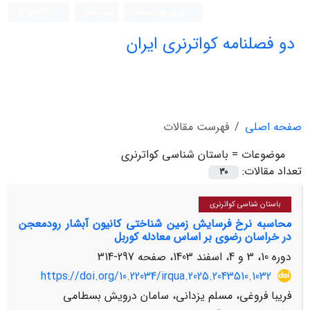
ورود به سامانه
ثبت نام
English
دو فصلنامه کواترنری ایران
صفحه اصلی
فهرست مقالات
موضوعات =
باستان شناسی کواترنری
تعداد مقالات:
30
باستان شناسی کواترنری
محاسبه نرخ فرسایش زمین شناختی کانیون آبشار رودمعجن
در خراسان رضوی بر اساس معادله کوربل
دوره 10، 3 و 4، اسفند 1403، صفحه
297-314
https://doi.org/10.22034/irqua.2025.2043510.1032
فریبا فروغی، مسلم یزدانی، سامان درویش بسطامی