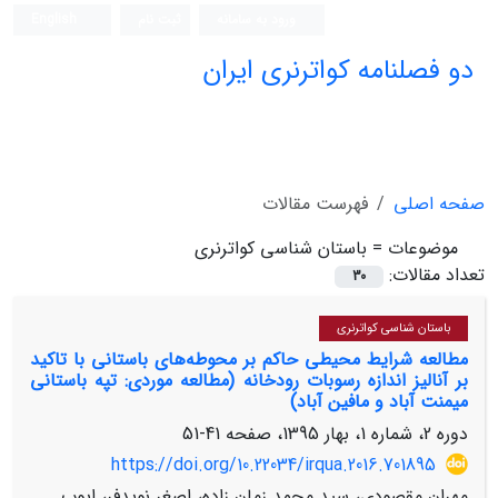
ورود به سامانه
ثبت نام
English
دو فصلنامه کواترنری ایران
صفحه اصلی
فهرست مقالات
موضوعات =
باستان شناسی کواترنری
تعداد مقالات:
30
باستان شناسی کواترنری
مطالعه شرایط محیطی حاکم بر محوطه‌های باستانی با تاکید
بر آنالیز اندازه رسوبات رودخانه (مطالعه موردی: تپه باستانی
میمنت آباد و مافین آباد)
دوره 2، شماره 1، بهار 1395، صفحه
41-51
https://doi.org/10.22034/irqua.2016.701895
مهران مقصودی، سید محمد زمان زاده، اصغر نویدفر، ایوب