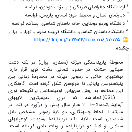
2
آزمایشگاه جغرافیای فیزیکی پیر بیرُت، مودون، فرانسه
3
دپارتمان انسان و محیط، موزه انسان، پاریس، فرانسه
4
دانشگاه بوردو مونتاین، خانه باستان شناسی، پساک، فرانسه
5
دانشکده باستان شناسی، دانشگاه تربیت مدرس، تهران، ایران
https://doi.org/10.22034/irqua.2018.702075
چکیده
محوطۀ پارینه‌سنگی میرَک (سمنان، ایران) در یک دشت
سیلابی خشک در حدود شمالی دشت کویر قرار دارد.
نهشته‏های خاکی ـ رسوبی میرک در محدودۀ زمانی بین
پلیئستوسن پایانی تا هولوسن شکل گرفته ‏است. گاه‌نگاری
این مطالعه به روش سن‌یابی لومینسانس برانگیخته نوری
(OSL)
انجام شد که برای قدیمی‏ترین لایه‏های
آزمایش‌شده
~50
±
3.
هزار سال پیش را برآورد می‌کند
.
در
میرک، از لحاظ چینه‏نگاری، دو لایۀ رسوبی مشخص قابل
شناسایی است. لایۀ یک دربردارندۀ رسوبات کوهپایه‏ای
سیلابی و لایۀ دو دربردارنده رسوبات بادی کربناته است.