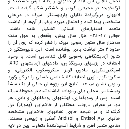
بخش بالایی این لایه از خاک‏های ریزدانه نارس خشکیده و
ترک‌خورده در محیطی گرم‏تر و خشک‏تر شکل گرفته است.
لایه‏های دربرگیرندۀ بقایای پارینه‏سنگی میرَک در مرزهای
مشخصی پیدا شده و احتمال می‏رود برخی از آن‌ها از انباشت
متعدد استقرارهای انسانی تشکیل شده ‏باشند.
حوالی
~1.2
±
0.2
هزار سال پیش، وقفه‌ای به طول مدت
سه‌هزار سال ستون رسوبی میرک را قطع کرده که روی آن را
حدود 2 متر انباشت بادی پوشانده است. این ناپیوستگی در
نتایج آزمایشگاهی به‌خوبی قابل شناسایی است. با وجود
اختلاف در رژیم‏های رسوب‏گذاری، داده‏های آزمایش‏های
XRD
،
اسپکتروسکوپی مادون قرمز، میکروسکوپ الکترونی، و
میکروسکوپ نوری اختلاف کانی‏شناسی خفیفی را در کل رکورد
رسوبی نشان می‏دهد. نتایج این پژوهش حاکی از یک منشأ
زمین‏شناسی محلی برای رسوبات انباشته‌شده در محوطۀ میرک
است. پس از رسوب‏گذاری، نهشته‏های رودخانه‏ای و بادی، هر
دو، در معرض درجات مختلفی از خاک‌زایی (پدوژنز) قرار
گرفته‌اند و در نتیجه حاوی نشانه‏های خاک‌زایی مشخصه
خاک‏های نوع
Entisol
و
Aridisol
آهکی و ژیپسی هستند.
مقادیر متغیر آهن و شرایط اکسیدکنندۀ متفاوت بین دو لایه