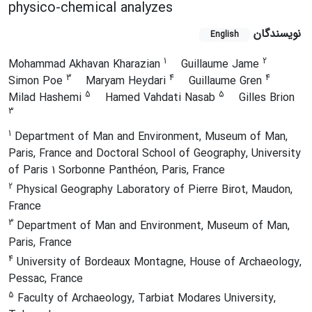
physico-chemical analyzes
نویسندگان
English
1
2
Mohammad Akhavan Kharazian
Guillaume Jame
3
4
4
Simon Poe
Maryam Heydari
Guillaume Gren
5
5
Milad Hashemi
Hamed Vahdati Nasab
Gilles Brion
3
1
Department of Man and Environment, Museum of Man,
Paris, France and Doctoral School of Geography, University
of Paris 1 Sorbonne Panthéon, Paris, France
2
Physical Geography Laboratory of Pierre Birot, Maudon,
France
3
Department of Man and Environment, Museum of Man,
Paris, France
4
University of Bordeaux Montagne, House of Archaeology,
Pessac, France
5
Faculty of Archaeology, Tarbiat Modares University,