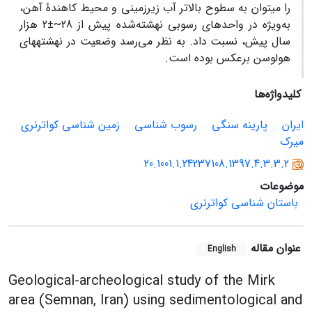
را می‏توان به سطوح بالاتر آب زیرزمینی و محیط کاهندۀ آهن،
به‌ویژه در واحدهای رسوبی نهشته‌شده پیش از
~28
±
2
هزار
سال پیش، نسبت داد. به نظر می‌رسد وضعیت در نهشته‏های
هولوسن برعکس بوده است.
کلیدواژه‌ها
ایران
پارینه ‌سنگی
رسوب‌ شناسی
زمین ‌شناسی کواترنری
میرک
20.1001.1.24237108.1397.4.3.3.2
موضوعات
باستان شناسی کواترنری
عنوان مقاله
English
Geological-archeological study of the Mirk
area (Semnan, Iran) using sedimentological and