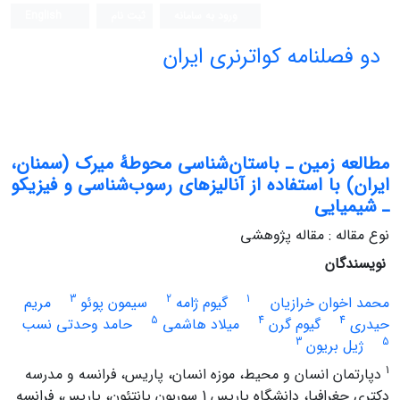
ورود به سامانه
ثبت نام
English
دو فصلنامه کواترنری ایران
مطالعه زمین ـ باستان‌شناسی محوطۀ میرک (سمنان،
ایران) با استفاده از آنالیزهای رسوب‌شناسی و فیزیکو
ـ شیمیایی
نوع مقاله : مقاله پژوهشی
نویسندگان
3
2
1
محمد اخوان خرازیان
گیوم ژامه
سیمون پوئو
مریم
5
4
4
حیدری
گیوم گرن
میلاد هاشمی
حامد وحدتی نسب
3
5
ژیل بریون
1
دپارتمان انسان و محیط، موزه انسان، پاریس، فرانسه و مدرسه
دکتری جغرافیا، دانشگاه پاریس 1 سوربون پانتئون، پاریس، فرانسه