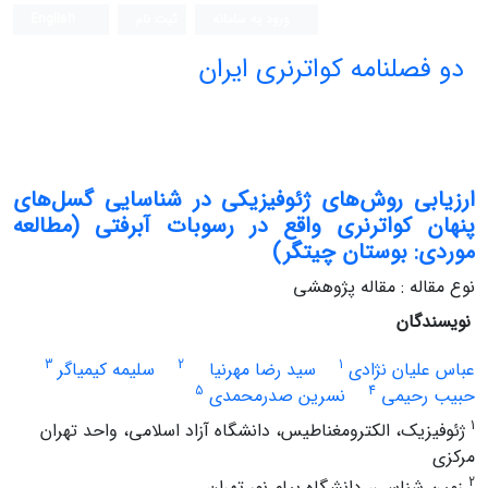
ورود به سامانه
ثبت نام
English
دو فصلنامه کواترنری ایران
ارزیابی روش‌های ژئوفیزیکی در شناسایی گسل‌های
پنهان کواترنری واقع در رسوبات آبرفتی (مطالعه
موردی: بوستان چیتگر)
نوع مقاله : مقاله پژوهشی
نویسندگان
3
2
1
عباس علیان نژادی
سید رضا مهرنیا
سلیمه کیمیاگر
5
4
حبیب رحیمی
نسرین صدرمحمدی
1
ژئوفیزیک، الکترومغناطیس، دانشگاه آزاد اسلامی، واحد تهران
مرکزی
2
زمین شناسی، دانشگاه پیام نور تهران