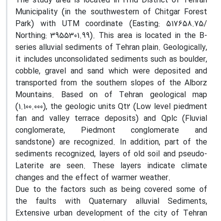
The study area is located in 22nd District of Tehran
Municipality (in the southwestern of Chitgar Forest
Park) with UTM coordinate (Easting: 517658.75/
Northing: 3955301.99). This area is located in the B-
series alluvial sediments of Tehran plain. Geologically,
it includes unconsolidated sediments such as boulder,
cobble, gravel and sand which were deposited and
transported from the southern slopes of the Alborz
Mountains. Based on of Tehran geological map
(1.100.000), the geologic units Qt2 (Low level piedment
fan and valley terrace deposits) and Qplc (Fluvial
conglomerate, Piedmont conglomerate and
sandstone) are recognized. In addition, part of the
sediments recognized, layers of old soil and pseudo-
Laterite are seen. These layers indicate climate
changes and the effect of warmer weather.
Due to the factors such as being covered some of
the faults with Quaternary alluvial Sediments,
Extensive urban development of the city of Tehran