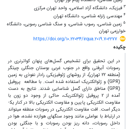
3
فیزیک، دانشگاه آزاد اسلامی، واحد تهران مرکزی
4
مهندسی زلزله شناسی، دانشگاه تهران
5
زمین شناسی، رسوب شناسی، و سنگ شناسی رسوبی، دانشگاه
خوارزمی تهران
https://doi.org/10.22034/irqua.2019.702277
چکیده
در این تحقیق برای تشخیص گسل
های پنهان کواترنری در
رسوبات آبرفتی واقع در جنوب غربی بوستان جنگلی چیتگر
(منطقه 22 تهران)، از روش­های ژئوفیزیکی رادار نفوذی به زمین
(
GPR
) و ژئوالکتریک استفاده شده است. با مطالعه پروفیل
(
GPR
) مناطق دارای گسل شناسایی شدند. نتایج به دست
آمده از 2 پروفیل ژئوالکتریک، حاکی از وجود دو زون با
مقاومت الکتریکی پایین و مقاومت الکتریکی بالا در کنار یک­
دیگر است. افت مقاومت الکتریکی در رسوبات منطقه می­تواند
در ارتباط با عواملی مانند وجود سنگ­های هوازده نشده، هوا در
داخل رسوبات، دانه ریز بودن رسوبات و با جنگلی بودن