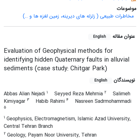
موضوعات
مخاطرات طبیعی ( زلزله های دیرینه، زمین لغزه ها و ..)
عنوان مقاله
English
Evaluation of Geophysical methods for
identifying hidden Quaternary faults in alluvial
sediments (case study: Chitgar Park)
نویسندگان
English
1
2
Abbas Alian Nejadi
Seyyed Reza Mehrnia
Salimeh
3
4
Kimiyagar
Habib Rahimi
Nasreen Sadrmohammadi
5
1
Geophysics, Electromagnetism, Islamic Azad University,
Central Tehran Branch
2
Geology, Payam Noor University, Tehran