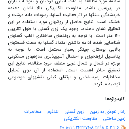
منطقه مورد مطالعه به علت آبیاری درختان و نفوذ آب باران
در زیرزمین باشد. مقاومت الکتریکی بالا نشان دهنده
خردشدگی سنگ­ها در اثر فعالیت گسل­ها، رسوبات دانه درشت و
خشک است. نتایج حاصل از روش­های مورد استفاده در این
تحقیق نشان دهنده، وجود یک زون گسلی با طول تقریبی
140 متر است. با توجه به روندهای ساختاری اغلب گسل­های
شناسایی شده، ادامه داشتن امتداد گسل­ها به سمت قسمت­های
بالایی بوستان چیتگر بسیار محتمل است. با توجه به
پتانسیل لرزه­خیزی و احتمال آسیب­پذیری سازه­های مسکونی
بویژه در شمال و شمال غربی منطقه مورد مطالعه، نتایج این
تحقیق حائز اهمیت است. استفاده از آن برای تحلیل
مخاطرات زمین­ساختی و ارتقای کیفی نقشه­های موضوعی
توصیه می­گردد.
کلیدواژه‌ها
رادار نفوذی به زمین
زون گسلی
لندفرم
مخاطرات
زمین‌ساختی
مقاومت الکتریکی
20.1001.1.24237108.1398.5.2.2.6