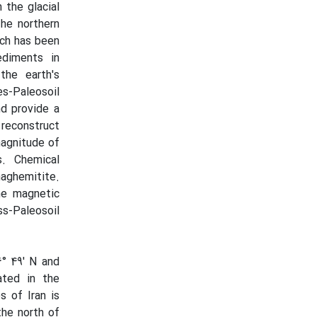
 the glacial
The northern
ich has been
ediments in
the earth's
s-Paleosoil
nd provide a
reconstruct
magnitude of
s. Chemical
aghemitite.
he magnetic
s-Paleosoil
6° 49' N and
ated in the
s of Iran is
the north of