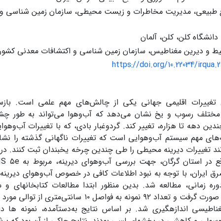
 طبیعی، مدیریت مخاطرات و زیست محیطی، سازمان زمین شناسی و ا
نشگاه کلن، کلن، آلمان
ط و دیرین مغناطیس، سازمان زمین شناسى و اکتشافات معدنى کشور، ت
https://doi.org/10.22034/irqua.
تغییرات اقلیمی جهانی یکی از چالش‌های مهم علمی است. بازسا
 مختلف رسوب و یخ نشان می‌دهد که آب‌وهوا می‌تواند به طور چشم
ندین دهه تا هزاره، تغییر کند. گردوغبار بادی، که با تغییرات آب‌وهو
ه‌های مهم سیستم آب‌وهوایی است که تغییرات ناگهانی گذشته را نشا
انند تغییرات دیرینه محیطی را طی چندین چرخه یخبندان ثبت کنند. 
قع در استان گرگان، جهت بررسی آب‌وهوای دیرینه، مربوط به
IS ۵e
ق ایران، با توجه به نبود اطلاعات کافی در خصوص آب‌وهوای دیرینه و
وره زمانی، مطالعه شد. بدین منظور ابتدا مطالعات کتابخانه‏ای 
آزمایشگاهی صورت گرفت و تعداد ۹۲ نمونه به فواصل ۱۰ س
غناطیسی اندازه‏گیری شد
.
بر اساس نتایج به‌دست‏آمده، نمونه‏ ها د
وسولی و کاهشی در بخش‏های لسی بودند. نتایج حاکی از آن بود که ب