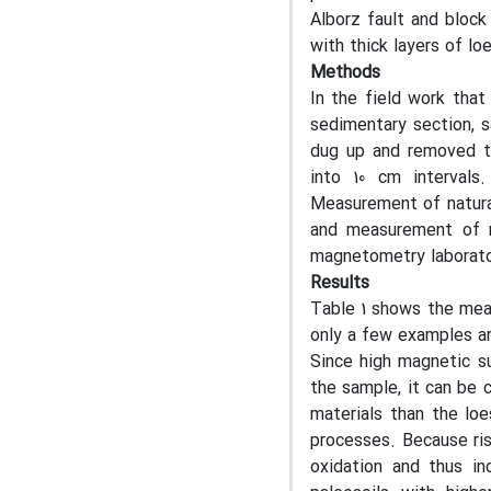
Alborz fault and block
with thick layers of lo
Methods
In the field work that
sedimentary section, 
dug up and removed to
into 10 cm interval
Measurement of natura
and measurement of ma
magnetometry laborator
Results
Table 1 shows the meas
only a few examples ar
Since high magnetic su
the sample, it can be 
materials than the loe
processes. Because ris
oxidation and thus in