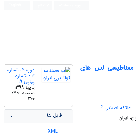
ورود به سامانه
ثبت نام
English
ری مغناطیسی لس های
دوره 5، شماره
3 - شماره
پیاپی 19
پاییز 1398
صفحه
279-
300
6
عاتکه اصلانی
فایل ها
ن، ایران
XML