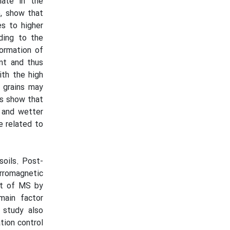
nate in the
e, show that
s to higher
ding to the
ormation of
nt and thus
ith the high
 grains may
gs show that
r and wetter
e related to
soils. Post-
rromagnetic
nt of MS by
main factor
 study also
tion control