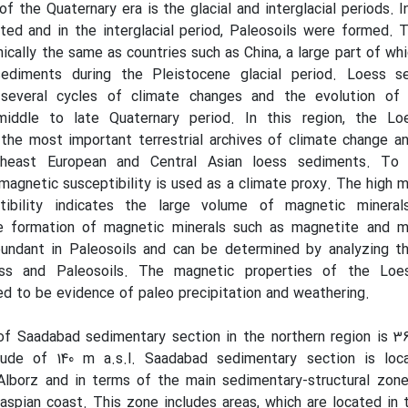
 the Quaternary era is the glacial and interglacial periods. In
ted and in the interglacial period, Paleosoils were formed. 
hically the same as countries such as China, a large part of wh
ediments during the Pleistocene glacial period. Loess s
t several cycles of climate changes and the evolution of 
iddle to late Quaternary period. In this region, the Loe
the most important terrestrial archives of climate change a
heast European and Central Asian loess sediments. To 
magnetic susceptibility is used as a climate proxy. The high 
ibility indicates the large volume of magnetic mineral
e formation of magnetic minerals such as magnetite and m
undant in Paleosoils and can be determined by analyzing t
ess and Paleosoils. The magnetic properties of the Loes
d to be evidence of paleo precipitation and weathering.
of Saadabad sedimentary section in the northern region is 3
itude of 140 m a.s.l. Saadabad sedimentary section is loc
Alborz and in terms of the main sedimentary-structural zone
aspian coast. This zone includes areas, which are located in 