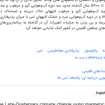
حدود ۱۴۷۰۰۰ تا ۵۷۰۰۰ سال گذشته حدود سه دوره آب‌وهوایی گرم و مرطو
ه آب‌وهوایی گرم و مرطوب لایه‏های خاک دیرینه و شبه‌خاک دیری
ا و در دوره آب‌وهوایی سرد و خشک لایه‏های لس با میزان پذیرفتار
ینه و پی بردن به جزئیات تغییرات آن در گذشته به برنامه‌ریزی‌ها
های منطقی اقلیمی در کشور کمک شایانی خواهد کرد.
ه
پالئوسول
پذیرفتاری مغناطیسی
لس
20.1001.1.24237108.
خدادهای اقلیمی
ی دریاچه ای، پلایاها، لس ها
Englis
he Late-Quaternary climate change using magnetic