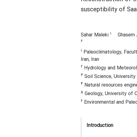
susceptibility of S
1
Sahar Maleki
Ghasem 
6
1
Paleoclimatology, Facul
Iran, Iran
2
Hydrology and Meteorolog
3
Soil Science, University
4
Natural resources engine
5
Geology, University of 
6
Environmental and Paleo
Introduction