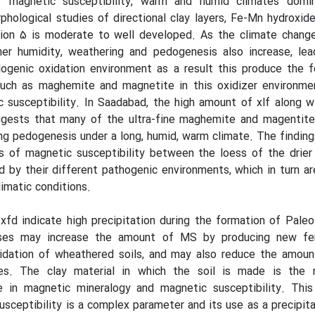
er magnetic susceptibility, warm and humid climates domi
hological studies of directional clay layers, Fe-Mn hydroxid
tion 5 is moderate to well developed. As the climate change
er humidity, weathering and pedogenesis also increase, lea
genic oxidation environment as a result this produce the f
such as maghemite and magnetite in this oxidizer environme
 susceptibility. In Saadabad, the high amount of xlf along w
gests that many of the ultra-fine maghemite and magentite
g pedogenesis under a long, humid, warm climate. The findin
rs of magnetic susceptibility between the loess of the drie
d by their different pathogenic environments, which in turn ar
imatic conditions.
 xfd indicate high precipitation during the formation of Paleo
sses may increase the amount of MS by producing new fe
xidation of wheathered soils, and may also reduce the amou
es. The clay material in which the soil is made is the 
e in magnetic mineralogy and magnetic susceptibility. This
sceptibility is a complex parameter and its use as a precipita