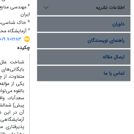
4
مهندسی منابع
اطلاعات نشریه
ایران
5
خاک شناسی، دا
داوران
6
آزمایشگاه محی
2019.702283
راهنمای نویسندگان
چکیده
ارسال مقاله
شناخت علل 
بایگانی‌های
تماس با ما
متفاوت، از چ
یکی از مؤلف
بالقوه می‌تو
سعدآباد، وا
پیش) شمال‏شر
آن در این د
پذیرفتاری م
بخش‏های پالئ