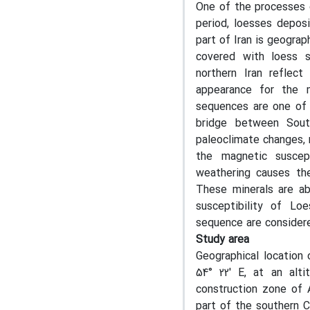
One of the processes of
period, loesses deposi
part of Iran is geograp
covered with loess s
northern Iran reflec
appearance for the m
sequences are one of 
bridge between Sout
paleoclimate changes, 
the magnetic suscept
weathering causes th
These minerals are ab
susceptibility of Lo
sequence are considere
Study area
Geographical location 
54° 22' E, at an alt
construction zone of 
part of the southern C