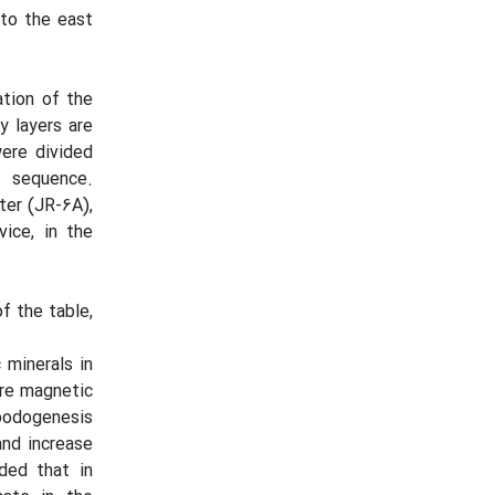
 to the east
ation of the
y layers are
ere divided
e sequence.
er (JR-6A),
ice, in the
f the table,
 minerals in
ore magnetic
 podogenesis
and increase
ded that in