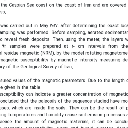
 the Caspian Sea coast on the coast of Iran and are covered
ess.
 was carried out in May 2017, after determining the exact loc
sampling was performed. Before sampling, aerated sedimentar
 reveal fresh deposits. Then, using the meter, the layers w
s. 92 samples were prepared at 10 cm intervals from th
l residue magnetic (NRM), by the model rotating magnetomet
gnetic susceptibility by magnetic intensity measuring dev
y of the Geological Survey of Iran.
ured values of the magnetic parameters. Due to the length o
e given in the table.
sceptibility can indicate a greater concentration of magnetic
concluded that the paleosils of the sequence studied have m
sses, which are inside the soils. They can be the result of
ing temperatures and humidity cause soil erosion processes 
crease the amount of magnetic materials, it can be conclu