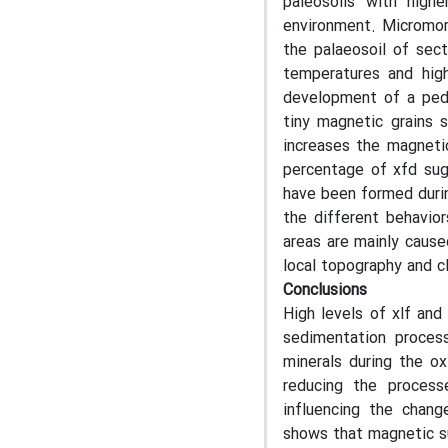
paleosoils with high
environment. Micromorp
the palaeosoil of sec
temperatures and high
development of a pedo
tiny magnetic grains 
increases the magnetic
percentage of xfd sug
have been formed durin
the different behavio
areas are mainly cause
local topography and cl
Conclusions
High levels of xlf and
sedimentation proce
minerals during the o
reducing the process
influencing the chang
shows that magnetic su