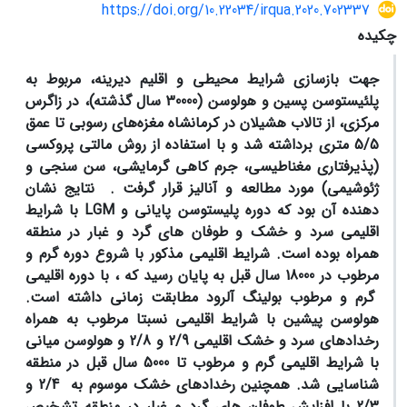
https://doi.org/10.22034/irqua.2020.702337
چکیده
جهت بازسازی شرایط محیطی و اقلیم دیرینه، مربوط به
پلئیستوسن پسین و هولوسن (30000 سال گذشته)، در زاگرس
مرکزی، از تالاب هشیلان در کرمانشاه مغزه‌های رسوبی تا عمق
5/5 متری برداشته شد و با استفاده از روش مالتی پروکسی
(پذیرفتاری مغناطیسی، جرم کاهی گرمایشی، سن سنجی و
ژئوشیمی) مورد مطالعه و آنالیز قرار گرفت .
نتایج نشان
دهنده آن بود که دوره پلیستوسن پایانی و
LGM
با شرایط
اقلیمی سرد و خشک و طوفان های گرد و غبار در منطقه
همراه بوده است. شرایط اقلیمی مذکور با شروع دوره گرم و
مرطوب در 18000 سال قبل به پایان رسید که ، با دوره اقلیمی
گرم و مرطوب بولینگ آلرود مطابقت زمانی داشته است.
هولوسن پیشین با شرایط اقلیمی نسبتا مرطوب به همراه
رخدادهای سرد و خشک اقلیمی 2/9 و 2/8 و هولوسن میانی
با شرایط اقلیمی گرم و مرطوب تا 5000 سال قبل در منطقه
شناسایی شد. همچنین رخدادهای خشک موسوم به 2/4 و
2/3 با افزایش طوفان های گرد و غبار در منطقه تشخیص