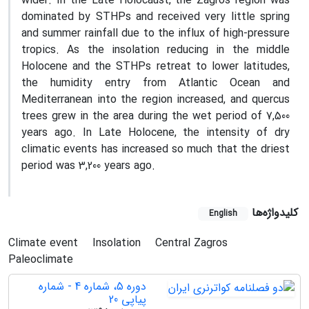
wider. In the Late Holocaust, the Zagros region was
dominated by STHPs and received very little spring
and summer rainfall due to the influx of high-pressure
tropics. As the insolation reducing in the middle
Holocene and the STHPs retreat to lower latitudes,
the humidity entry from Atlantic Ocean and
Mediterranean into the region increased, and quercus
trees grew in the area during the wet period of 7,500
years ago. In Late Holocene, the intensity of dry
climatic events has increased so much that the driest
period was 3,200 years ago.
کلیدواژه‌ها
English
Climate event
Insolation
Central Zagros
Paleoclimate
دوره 5، شماره 4 - شماره
پیاپی 20