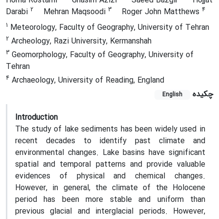
Homa Rostami
Ghasim Azizi
Saeed Bazgir
Hojjat
2
3
4
Darabi
Mehran Maqsoodi
Roger John Matthews
1
Meteorology, Faculty of Geography, University of Tehran
2
Archeology, Razi University, Kermanshah
3
Geomorphology, Faculty of Geography, University of
Tehran
4
Archaeology, University of Reading, England
چکیده
English
Introduction
The study of lake sediments has been widely used in
recent decades to identify past climate and
environmental changes. Lake basins have significant
spatial and temporal patterns and provide valuable
evidences of physical and chemical changes.
However, in general, the climate of the Holocene
period has been more stable and uniform than
previous glacial and interglacial periods. However,