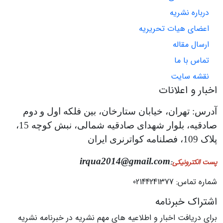
درباره نشریه
اعضای هیات تحریریه
ارسال مقاله
تماس با ما
نقشه سایت
اخبار و اعلانات
آدرس: تهران، خیابان ستارخان، بین فلکه اول و دوم
صادقیه، بلوار شهدای صادقیه شمالی، نبش کوچه 15،
پلاک 109، فصلنامه کواترنری ایران
irqua2014@gmail.com
پست الکترونیکی
:
شماره تماس: 02144241377
اشتراک خبرنامه
برای دریافت اخبار و اطلاعیه های مهم نشریه در خبرنامه نشریه