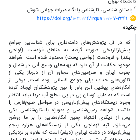
دانشگاه تهران
4
باستان شناسی، کارشناس پایگاه میراث جهانی شوش
https://doi.org/10.22034/irqua.2020.702341
چکیده
که در آن پژوهش‌های دامنه‌داری برای شناسایی جوامع
پیش‌ازتاریخی صورت گرفته به مناطق فرادست
(
نواحی
بلند
)
و فرودست
(
نواحی پست
)
محدود شده است
.
شواهد
موجود حکایت از آن دارد که پهنه‌های وسیع آبی در شمال و
جنوب ایران و سرزمین‌های مجاور آن از دیرباز یکی از
کانون‌های جذاب برای جوامع انسانی بوده است
.
برخی از
انگاره‌های
پیشین
این‌ باور را بین پژوهشگران ایجاد کرده
است که به دلیل نوسان پی در پی سطح آب دریا نباید انتظار
وجود زیستگاه‌های پیش‌ازتاریخی در سواحل خلیج‌فارس را
داشت
.
شواهد زمین‌شناسی و به‌ویژه باستان‌شناسی یکی
پس از دیگری اشتباه چنین انگاره‌هایی را بر ما روشن
می‌سازد
.
تپه تهماچی یکی از زیستگاه‌های هزاره پنجم
پیش‌ازمیلاد در دشت لیراوی
(
دیلم
)
است که علاوه بر نزدیکی
به رودخانه آب شیرین زندارون کمتر از پنج کیلومتر تا ساحل