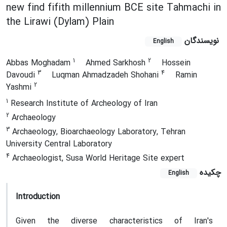
new find fifith millennium BCE site Tahmachi in
the Lirawi (Dylam) Plain
نویسندگان
English
1
2
Abbas Moghadam
Ahmed Sarkhosh
Hossein
3
4
Davoudi
Luqman Ahmadzadeh Shohani
Ramin
2
Yashmi
1
Research Institute of Archeology of Iran
2
Archaeology
3
Archaeology, Bioarchaeology Laboratory, Tehran
University Central Laboratory
4
Archaeologist, Susa World Heritage Site expert
چکیده
English
Introduction
Given the diverse characteristics of Iran's