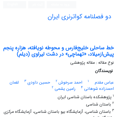
ورود به سامانه
ثبت نام
English
دو فصلنامه کواترنری ایران
خط ساحلی خلیج‌فارس و محوطه نویافته، هزاره پنجم
پیش‌از‌میلاد، «تهماچی» در دشت لیراوی (‌دیلم)
نوع مقاله : مقاله پژوهشی
نویسندگان
3
2
1
عباس مقدم
احمد سرخوش
حسین داودی
لقمان
2
4
احمدزاده شوهانی
رامین یشمی
1
پژوهشکده باستان شناسی ایران
2
باستان شناسی
3
باستان شناسی، آزمایشگاه بیو باستان شناسی، آزمایشگاه مرکزی