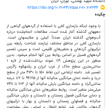
دانشگاه شهید بهشتی، تهران، ایران
https://doi.org/10.22034/irqua.2020.702344
چکیده
با وجود اینکه بازسازی کمّی با استفاده از گرده‏های گیاهی از
دهه‏های گذشته آغاز شده است، مطالعات انجام‌شده درباره
آب‌وهوای گذشته ایران عمدتاً کیفی و مقایسه‏ای است.
بازسازی کمّی در مناطق مختلف نیازمند شناخت رابطه بین
ترکیب‏های گرده‏‏ای و متغیرهای اقلیمی است و سپس تفسیر
گرده‏های فسیل بر اساس روابط بین آن‏ها انجام می‏شود. بدین
منظور در این پژوهش 119 نمونه برداشت‌شده از لایه 1
سانتی‌متری سطح خاک از غرب ایران و رشته‏کوه زاگرس
تفسیر شد. دامنه ارتفاعی این نقاط 150 تا 4130 متر از سطح
دریا و دامنه دمای میانگین سالیانه آن‏ها از 94/25 تا 1/2 درجه
سانتی‌گراد و دامنه میانگین بارش سالیانه آن‏ها از 203 تا 748
میلی‌متر متغیر است. روابط متغیرهای دمای میانگین سالیانه
و دمای میانگین فصول زمستان و تابستان و بارش میانگین
سالیانه و فصل‏های زمستان و تابستان و بهار با ترکیب‏های
گرده‏ای واکاوی شد. توابع انتقال بر اساس روش مشابهت