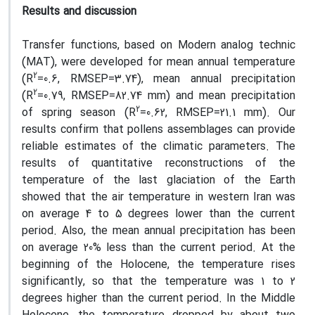
Results and discussion
Transfer functions, based on Modern analog technic
(MAT), were developed for mean annual temperature
2
(R
=0.6, RMSEP=3.74), mean annual precipitation
2
(R
=0.79, RMSEP=82.74 mm) and mean precipitation
2
of spring season (R
=0.62, RMSEP=21.1 mm). Our
results confirm that pollens assemblages can provide
reliable estimates of the climatic parameters. The
results of quantitative reconstructions of the
temperature of the last glaciation of the Earth
showed that the air temperature in western Iran was
on average 4 to 5 degrees lower than the current
period. Also, the mean annual precipitation has been
on average 20% less than the current period. At the
beginning of the Holocene, the temperature rises
significantly, so that the temperature was 1 to 2
degrees higher than the current period. In the Middle