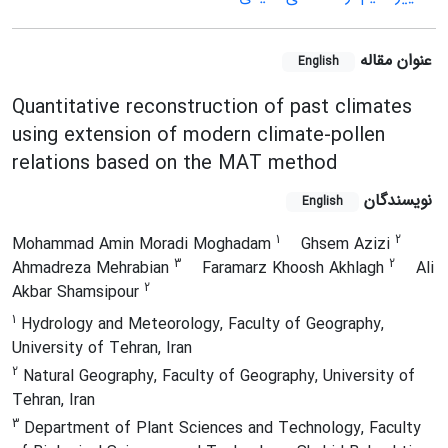
عنوان مقاله
English
Quantitative reconstruction of past climates
using extension of modern climate-pollen
relations based on the MAT method
نویسندگان
English
1
2
Mohammad Amin Moradi Moghadam
Ghsem Azizi
3
2
Ahmadreza Mehrabian
Faramarz Khoosh Akhlagh
Ali
2
Akbar Shamsipour
1
Hydrology and Meteorology, Faculty of Geography,
University of Tehran, Iran
2
Natural Geography, Faculty of Geography, University of
Tehran, Iran
3
Department of Plant Sciences and Technology, Faculty