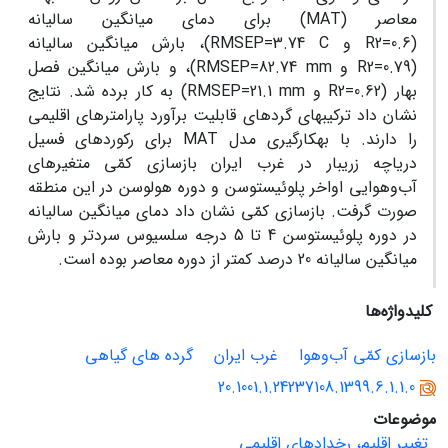
معاصر (
MAT
) برای دمای میانگین سالیانه
(
R2=0.6
و
RMSEP=3.74 C
)، بارش میانگین سالیانه
(
R2=0.79
و
RMSEP=82.74 mm
)، و بارش میانگین فصل
بهار (
R2=0.62
و
RMSEP=21.1 mm
) به‏ کار برده شد. نتایج
نشان داد ترکیب‏های گرده‏ای قابلیت برآورد پارامترهای اقلیمی
را دارند. با به‏کارگیری مدل
MAT
برای رکورد‏های فسیل
دریاچه زریبار در غرب ایران بازسازی کمّی متغیرهای
آب‌وهوایی اواخر پلوئیستوسن و دوره هولوسن در این منطقه
صورت گرفت. بازسازی کمّی نشان ‏داد دمای میانگین سالیانه
در دوره پلوئیستوسن 4 تا 5 درجه سلسیوس سردتر و بارش
میانگین سالیانه 20 درصد کمتر از دوره معاصر بوده است.
کلیدواژه‌ها
بازسازی کمّی آب‌وهوا
غرب ایران
گرده ‌های گیاهی
20.1001.1.24237108.1399.6.1.1.0
موضوعات
تغییر اقلیم، رخدادهای اقلیمی