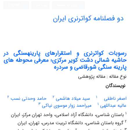
ورود به سامانه
ثبت نام
English
دو فصلنامه کواترنری ایران
رسوبات کواترنری و استقرارهای پارینه‎سنگی در
حاشیه شمالی دشت کویر مرکزی؛ معرفی محوطه‌ های
پارینه‌ سنگی شورقاضی و سردره
نوع مقاله : مقاله پژوهشی
نویسندگان
2
2
1
اصغر ناطقی
سید میلاد هاشمی
حامد وحدتی نسب
3
1
عالیه عبداللهی
میراحمد زوار موسوی نیاکی
1
باستان شناسی، دانشگاه آزاد اسلامی، واحد تهران مرکز، ایران
2
گروه باستان شناسی، دانشگاه تربیت مدرس، تهران، ایران
3