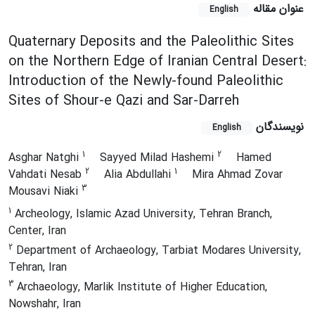
عنوان مقاله
English
Quaternary Deposits and the Paleolithic Sites
on the Northern Edge of Iranian Central Desert:
Introduction of the Newly-found Paleolithic
Sites of Shour-e Qazi and Sar-Darreh
نویسندگان
English
1
2
Asghar Natghi
Sayyed Milad Hashemi
Hamed
2
1
Vahdati Nesab
Alia Abdullahi
Mira Ahmad Zovar
3
Mousavi Niaki
1
Archeology, Islamic Azad University, Tehran Branch,
Center, Iran
2
Department of Archaeology, Tarbiat Modares University,
Tehran, Iran
3
Archaeology, Marlik Institute of Higher Education,
Nowshahr, Iran