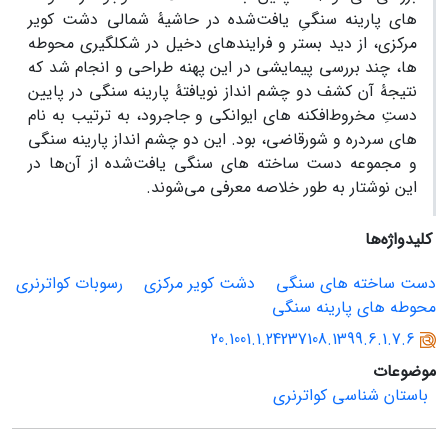
های پارینه‏ سنگیِ یافت‌شده در حاشیۀ شمالی دشت کویر
مرکزی، از دید بستر و فرایندهای دخیل در شکل‏گیری محوطه
‏ها، چند بررسی پیمایشی در این پهنه طراحی و انجام شد که
نتیجۀ آن کشف دو چشم ‏انداز نویافتۀ پارینه‏ سنگی در پایین‏
دستِ مخروط‌افکنه‏ های ایوانکی و جاجرود، به ترتیب به نام
‏های سردره و شورقاضی، بود. این دو چشم ‏انداز پارینه‏ سنگی
و مجموعه دست‏ ساخته ‏های سنگی یافت‌شده از آن
ها در
این نوشتار به طور خلاصه معرفی می‌شوند.
کلیدواژه‌ها
دست‌ ساخته‌ های سنگی
دشت کویر مرکزی
رسوبات کواترنری
محوطه‌ های پارینه‌ سنگی
20.1001.1.24237108.1399.6.1.7.6
موضوعات
باستان شناسی کواترنری