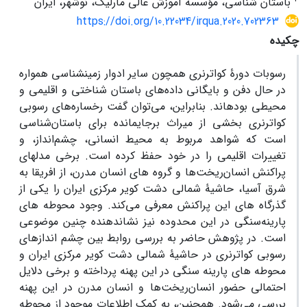
باستان شناسی، مؤسسه آموزش عالی مارلیک، نوشهر، ایران
https://doi.org/10.22034/irqua.2020.702363
چکیده
رسوبات دورۀ کواترنری همچون سایر ادوار زمین‎شناسی همواره
در حال دفن و بایگانی داده
های باستان‎ شناختی و اقلیمی و
محیطی بوده‏اند. بنابراین، می
توان گفت رخساره
های رسوبی
کواترنری بخشی از میراث برجای‏مانده برای باستان
شناسی
است که شواهد مربوط به محیط انسانی، چشم
انداز، و
تغییرات اقلیمی را در خود حفظ کرده است. برخی مدلهای
پراکنش انسان
ریخت
ها و گروه‏ های انسان مدرن، از افریقا به
شرق آسیا، حاشیۀ شمالی دشت کویر مرکزی ایران را یکی از
گذرگاه‎ های این پراکنش معرفی می
کند. وجود محوطه‎ های
پارینه
سنگی در این محدوده نیز نشان‏دهنده چنین موضوعی
است. در پژوهش حاضر به بررسی روابط بین چشم‎ اندازهای
رسوبی کواترنری در حاشیۀ شمالی دشت کویر مرکزی ایران و
محوطه‎ های پارینه‎ سنگی در این پهنه پرداخته و برخی دلایل
احتمالی حضور انسان
ریخت
ها و انسان مدرن در این پهنه
بررسی می‌شود. همچنین، به کمک اطلاعات موجود از محوطه‏