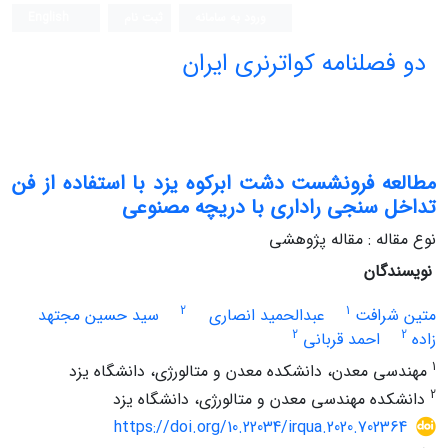
ورود به سامانه
ثبت نام
English
دو فصلنامه کواترنری ایران
مطالعه فرونشست دشت ابرکوه یزد با استفاده از فن
تداخل سنجی راداری با دریچه مصنوعی
نوع مقاله : مقاله پژوهشی
نویسندگان
2
1
متین شرافت
عبدالحمید انصاری
سید حسین مجتهد
2
2
زاده
احمد قربانی
1
مهندسی معدن، دانشکده معدن و متالورژی، دانشگاه یزد
2
دانشکده مهندسی معدن و متالورژی، دانشگاه یزد
https://doi.org/10.22034/irqua.2020.702364