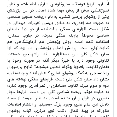
انسان، تاریخ فرهنگ، سازوکارهای شارش اطلاعات، و تطور
فیلوژنتیکی بیش از پیش مهیا شده است. در این پژوهش
یکی از روش‏های بررسی شکلی، به نام «ریخت‏ سنجی هندسی
به صورت سه‏ بُعدی»، به منظور بررسی تغییرات درزمانی در
شکلِ دست ‏افزارهای سنگی یافت‌شده از دو لایۀ باستان‏
شناسیِ محوطۀ پارینه‏ سنگی میرک، در جنوب سمنان،
استفاده شده است. روش پژوهش هم آزمایشگاهی هم
کتابخانه‏ای است. پرسش اصلی پژوهشی این بود که آیا
میان شکل کلی این دست‏افزارها، که تراشه‏محور هستند،
تفاوتی وجود دارد یا خیر؟ دیگر آنکه در صورت وجود یا
فقدان تفاوت، یافته‏ها چگونه تحلیل می‏شوند؟ نتایج بررسی‏های
ریخت‏سنجی به کمک روش‏های آماریِ کاهش ابعاد و چندمتغیره
نشان داد میان شکل کلی دست ‏افزارهای سنگی نهشته ‏های
دوم و سوم میرک تفاوت معناداری از نظر آماری وجود ندارد؛
به عبارت دیگر، ریخت‏ شناسیِ کلیِ این دست‏ افزارها دچار
تغییری در طول زمان نشده است. به نظر می‏رسد از جمله
دلایل این عدم تغییر وجود بزرگ‏ جمعیت‏ها و انتشار اطلاعات
فناورانه در پهنۀ شمال دشت کویر مرکزی، ثبات روش‏های
کاهش سنگ مادرهای تراشه، و شکل اولیۀ مواد خام سنگی