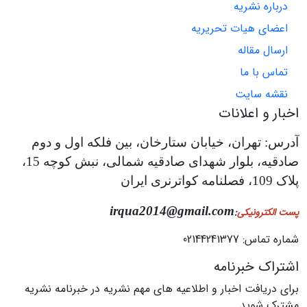
درباره نشریه
اعضای هیات تحریریه
ارسال مقاله
تماس با ما
نقشه سایت
اخبار و اعلانات
آدرس: تهران، خیابان ستارخان، بین فلکه اول و دوم
صادقیه، بلوار شهدای صادقیه شمالی، نبش کوچه 15،
پلاک 109، فصلنامه کواترنری ایران
irqua2014@gmail.com
پست الکترونیکی
:
شماره تماس: 02144241377
اشتراک خبرنامه
برای دریافت اخبار و اطلاعیه های مهم نشریه در خبرنامه نشریه
مشترک شوید.