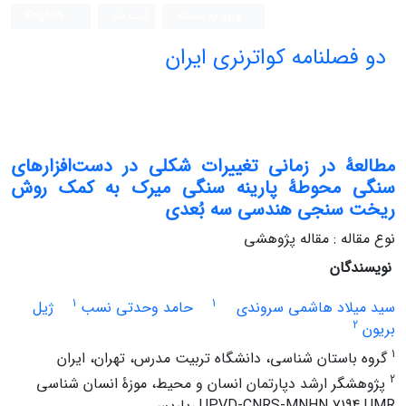
ورود به سامانه
ثبت نام
English
دو فصلنامه کواترنری ایران
مطالعۀ در زمانی تغییرات شکلی در دست‌افزارهای
سنگی محوطۀ پارینه ‌سنگی میرک به کمک روش
ریخت ‌سنجی هندسی سه ‌بُعدی
نوع مقاله : مقاله پژوهشی
نویسندگان
1
1
سید میلاد هاشمی سروندی
حامد وحدتی نسب
ژیل
2
بریون
1
گروه باستان شناسی، دانشگاه تربیت مدرس، تهران، ایران
2
پژوهشگر ارشد دپارتمان انسان و محیط، موزۀ انسان شناسی
UPVD-CNRS-MNHN 7194 UMR ،پاریس