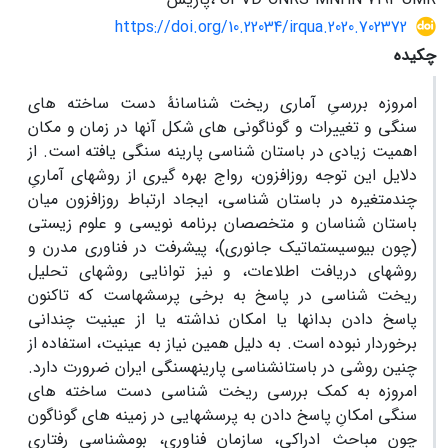
https://doi.org/10.22034/irqua.2020.702372
چکیده
امروزه بررسیِ آماری ریخت ‏شناسانۀ دست‏ ساخته ‏های
سنگی و تغییرات و گوناگونی‏ های شکل آن‏ها در زمان و مکان
اهمیت زیادی در باستان‏ شناسی پارینه ‏سنگی یافته است. از
دلایل این توجه روزافزون، رواج بهره ‏گیری از روش‏های آماریِ
چندمتغیره در باستان‏ شناسی، ایجاد ارتباط روزافزون میان
باستان‏ شناسان و متخصصان برنامه‏ نویسی و علوم زیستی
(چون بیوسیستماتیک جانوری)، پیشرفت‏ در فناوری مدرن و
روش‏های دریافت اطلاعات، و نیز توانایی روش‏های تحلیل
ریخت‏ شناسی در پاسخ به برخی پرسش‏هاست که تاکنون
پاسخ دادن بدان‏ها یا امکان نداشته یا از عینیت چندانی
برخوردار نبوده است. به دلیل همین نیاز به عینیت، استفاده از
چنین روشی در باستان‏شناسی پارینه‏سنگی ایران ضرورت دارد.
امروزه به کمک بررسی ریخت‏ شناسی دست ‏ساخته‏ های
سنگی امکانِ پاسخ دادن به پرسش‏هایی در زمینه ‏های گوناگون
چون مباحث ادراکی، سازمان فناوری، بوم‏شناسی رفتاری