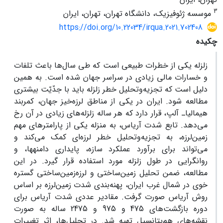
3
موسسه ژئوفیزیک، دانشگاه تهران، تهران، ایران
https://doi.org/10.22034/irqua.2021.702408
چکیده
زلزله یکی از خطرات طبیعی است که طی سال‌ها باعث تلفات
و خسارات مالی زیادی در سراسر جهان شده است. به همین
دلیل است که تجزیه‌وتحلیل خطر زلزله باید با جدّیّت بیشتری
مطالعه شود. ایران در یکی از مناطق لرزه‌خیز جهان، کمربند
هیمالیا‌ـ آلپ، قرار دارد که هر ساله زلزله‌های زیادی در آن رخ
می‌دهد. تابع شدت آریاس، به منزله یکی از پارامترهای مهم
زمین‌لرزه، به تجزیه‌وتحلیل خطر لرزه‌ای کمک می‌کند و
می‌تواند برای برآورد عملکرد سازه، پایداری دامنه‏ها، و
روانگرایی در طول زلزله مورد استفاده قرار گیرد. در این
مطالعه، ضمن تحلیل زمین‌ساختی و لرزه‌زمین‌ساختی گستره
خوی در شمال غرب ایران، پهنه‌بندی شدت زمین‌لرزه بر اساس
روش آریاس صورت گرفت. مقادیر عددی شدت آریاس برای
دوره بازگشت‌های 475 و 975 و 2475 ساله به صورت
نقشه‌های هم‌پتانسیل تهیه شد. در تحلیل‌ها، اثر تغییرات