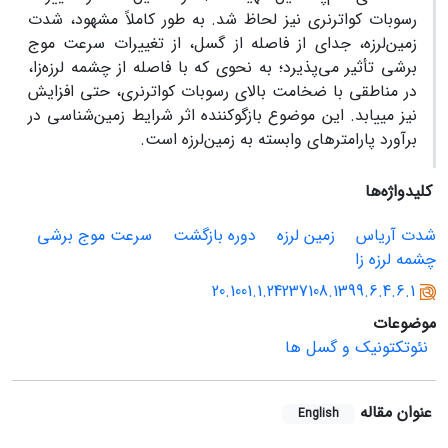
رسوبات کواترنری نیز لحاظ شد. به طور کاملاً مشهود، شدت
زمین‌لرزه، جدای از فاصله از گسل، از تغییرات سرعت موج
برشی تأثیر می‌پذیرد؛ به نحوی که با فاصله از چشمه لرزه‌زا،
در مناطقی با ضخامت بالای رسوبات کواترنری، حتی افزایش
نیز می‏یابد. این موضوع بازگوکننده اثر شرایط زمین‌شناسی در
برآورد پارامتر‌های وابسته به زمین‌لرزه است.
کلیدواژه‌ها
شدت آریاس
زمین لرزه
دوره بازگشت
سرعت موج برشی
چشمه لرزه زا
20.1001.1.24237108.1399.6.4.6.1
موضوعات
نئوتکتونیک و گسل ها
عنوان مقاله
English