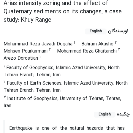
Arias intensity zoning and the effect of
Quaternary sediments on its changes, a case
study: Khuy Range
نویسندگان
English
1
2
Mohammad Reza Javadi Dogaha
Bahram Akashe
2
3
Mohsen Pourkarmani
Mohammad Reza Ghaitanchi
1
Arezo Dorostian
1
Faculty of Geophysics, Islamic Azad University, North
Tehran Branch, Tehran, Iran
2
Faculty of Earth Sciences, Islamic Azad University, North
Tehran Branch, Tehran, Iran
3
Institute of Geophysics, University of Tehran, Tehran,
Iran
چکیده
English
Earthquake is one of the natural hazards that has