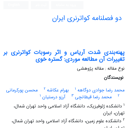
ورود به سامانه
ثبت نام
English
دو فصلنامه کواترنری ایران
پهنه‌بندی شدت آریاس و اثر رسوبات کواترنری بر
تغییرات آن مطالعه موردی: گستره خوی
نوع مقاله : مقاله پژوهشی
نویسندگان
2
1
محمد رضا جوادی دوگاهه
بهرام عکاشه
محسن پورکرمانی
1
3
2
محمد رضا قیطانچی
آرزو درستیان
1
دانشکده ژئوفیزیک، دانشگاه آزاد اسلامی واحد تهران شمال،
تهران، ایران
2
دانشکده علوم زمین، دانشگاه آزاد اسلامی واحد تهران شمال،
تهران، ایران