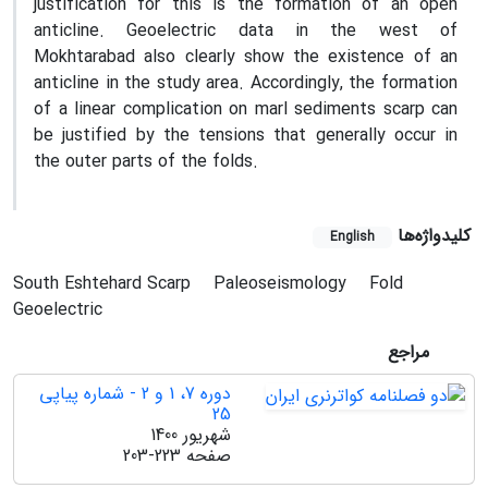
justification for this is the formation of an open
anticline. Geoelectric data in the west of
Mokhtarabad also clearly show the existence of an
anticline in the study area. Accordingly, the formation
of a linear complication on marl sediments scarp can
be justified by the tensions that generally occur in
the outer parts of the folds.
کلیدواژه‌ها
English
South Eshtehard Scarp
Paleoseismology
Fold
Geoelectric
مراجع
دوره 7، 1 و 2 - شماره پیاپی
25
شهریور 1400
صفحه
203-223