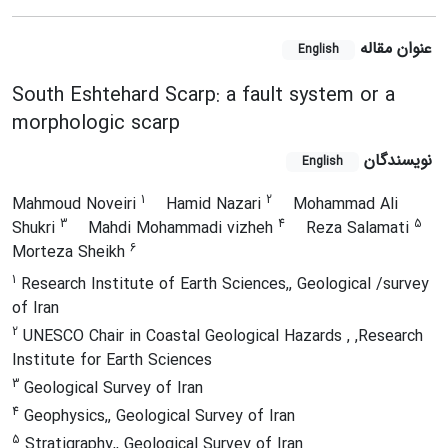
عنوان مقاله
English
South Eshtehard Scarp: a fault system or a
morphologic scarp
نویسندگان
English
1
2
Mahmoud Noveiri
Hamid Nazari
Mohammad Ali
3
4
5
Shukri
Mahdi Mohammadi vizheh
Reza Salamati
6
Morteza Sheikh
1
Research Institute of Earth Sciences,, Geological /survey
of Iran
2
UNESCO Chair in Coastal Geological Hazards , ,Research
Institute for Earth Sciences
3
Geological Survey of Iran
4
Geophysics,, Geological Survey of Iran
5
Stratigraphy,, Geological Survey of Iran