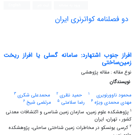
ورود به سامانه
ثبت نام
English
دو فصلنامه کواترنری ایران
افراز جنوب اشتهارد: سامانه گسلی یا افراز ریخت
زمین‌ساختی
نوع مقاله : مقاله پژوهشی
نویسندگان
3
2
1
محمود ناوورنویری
حمید نظری
محمدعلی شکری
6
5
4
مهدی محمدی ویژه
رضا سلامتی
مرتضی شیخ
1
پژوهشکده علوم زمین، سازمان زمین شناسی و اکتشافات معدنی
کشور ، تهران، ایران
2
کرسی یونسکو در مخاطرات زمین شناختی ساحلی، پژوهشکده
علوم زمین