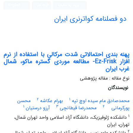
ورود به سامانه
ثبت نام
English
دو فصلنامه کواترنری ایران
پهنه بندی احتمالاتی شدت مرکالی با استفاده از نرم
افزار Ez-Frisk- مطالعه موردی گستره ماکو، شمال
غرب ایران
نوع مقاله : مقاله پژوهشی
نویسندگان
2
1
محمدصادق مام سیده اوچ تپه
بهرام عکاشه
محسن
1
3
2
پورکرمانی
محمدرضا قیطانچی
آرزو درستیان
1
دانشکده ژئوفیزیک، دانشگاه آزاد اسلامی واحد تهران شمال،
تهران، ایران
2
دانشکده علوم زمین، دانشگاه آزاد اسلامی واحد تهران شمال،