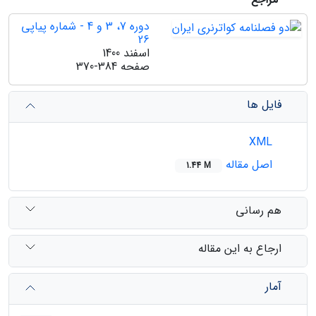
دوره 7، 3 و 4 - شماره پیاپی
26
اسفند 1400
صفحه
370-384
فایل ها
XML
اصل مقاله
1.44 M
هم رسانی
ارجاع به این مقاله
آمار