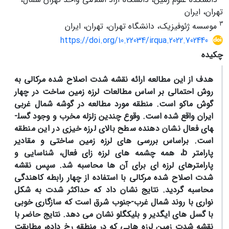
تهران، ایران
3
موسسه ژئوفیزیک، دانشگاه تهران، تهران، ایران
https://doi.org/10.22034/irqua.2022.702440
چکیده
هدف از این مطالعه ارائه نقشه شدت اصلاح شده مرکالی به
روش احتمالی بر اساس مطالعات لرزه زمین ساخت در چهار
گوش ماکو است. منطقه مورد مطالعه در گوشه شمال غربی
ایران واقع شده است. وقوع چندین زلزله مخرب و وجود گسل­
های فعال نشان دهنده سطح بالای لرزه خیزی در این منطقه
است. براساس بررسی های لرزه زمین ساختی و مقادیر
پارامتر
b
، همه چشمه های لرزه زای فعال، شناسایی و
پارامترهای لرزه ای برای آن ها محاسبه شد. سپس نقشه
شدت اصلاح شده مرکالی با استفاده از چهار رابطه کاهندگی
محاسبه گردید. نتایج نشان داد که حداکثر شدت به شکل
نواری با روند شمال غرب-جنوب شرق است که سازگاری خوبی
با گسل های ایگدیر و بلیکگلو نشان می دهد. نتایج حاضر با
نقشه شدت زمین لرزه هایی که در منطقه رخ داده، مطابقت