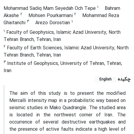
1
Mohammad Sadiq Mam Seyedah Och Tepe
Bahram
2
2
Akashe
Mohsen Pourkarmani
Mohammad Reza
3
1
Ghaitanchi
Arezo Dorostian
1
Faculty of Geophysics, Islamic Azad University, North
Tehran Branch, Tehran, Iran
2
Faculty of Earth Sciences, Islamic Azad University, North
Tehran Branch, Tehran, Iran
3
Institute of Geophysics, University of Tehran, Tehran,
Iran
چکیده
English
The aim of this study is to present the modified
Mercalli intensity map in a probabilistic way based on
seismic studies in Mako Quadrangle. The studied area
is located in the northwest corner of Iran. The
occurrence of several destructive earthquakes and
the presence of active faults indicate a high level of