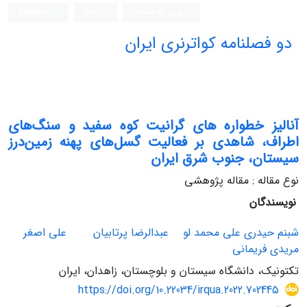
ورود به سامانه
ثبت نام
English
دو فصلنامه کواترنری ایران
آنالیز خطواره های گرانیت کوه سفید و سنگ‌های
اطراف، شاهدی بر فعالیت گسل‌های پهنه زمین‌درز
سیستان، جنوب شرق ایران
نوع مقاله : مقاله پژوهشی
نویسندگان
شبنم حیدری علی محمد لو
عبدالرضا پرتابیان
علی اصغر
مریدی فریمانی
تکتونیک، دانشگاه سیستان و بلوچستان، زاهدان، ایران
https://doi.org/10.22034/irqua.2022.702445