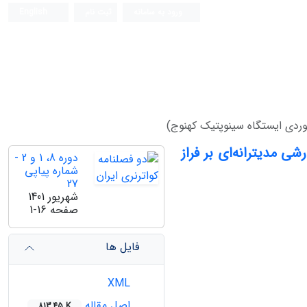
ورود به سامانه
ثبت نام
English
موردی ایستگاه سینوپتیک کهنوج)
ی مدیترانه‌ای بر فراز
دوره 8، 1 و 2 -
شماره پیاپی
27
شهریور 1401
صفحه
1-16
فایل ها
XML
اصل مقاله
813.45 K