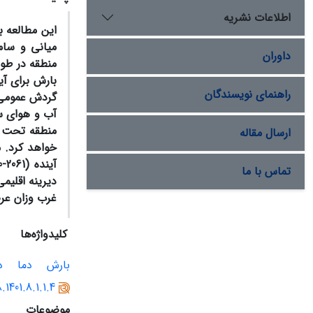
اطلاعات نشریه
این مطالعه ب
میانی و ساما
داوران
منطقه در طول
بارش برای آینده (2061-2080) ب
راهنمای نویسندگان
گردش عمومی
آب و هوای سی ساله (1989-2019) در ایستگاه
منطقه تحت هر
ارسال مقاله
خواهد کرد. 
تماس با ما
دیرینه اقلیم
غرب وزان عر
کلیدواژه‌ها
بارش
دما
د
.1401.8.1.1.4
موضوعات