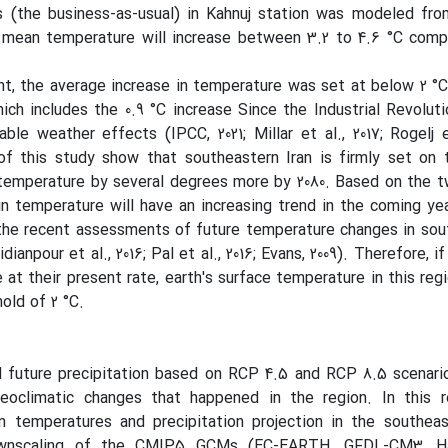
s (the business-as-usual) in Kahnuj station was modeled fro
e mean temperature will increase between 3.2 to 4.6 °C comp
t, the average increase in temperature was set at below 2 °
hich includes the 0.9 °C increase Since the Industrial Revoluti
ble weather effects (IPCC, 2021; Millar et al., 2017; Rogelj et
of this study show that southeastern Iran is firmly set on 
t temperature by several degrees more by 2080. Based on the
in temperature will have an increasing trend in the coming yea
he recent assessments of future temperature changes in sou
idianpour et al., 2016; Pal et al., 2016; Evans, 2009). Therefore, 
at their present rate, earth's surface temperature in this regi
old of 2 °C.
future precipitation based on RCP 4.5 and RCP 8.5 scenario
eoclimatic changes that happened in the region. In this r
emperatures and precipitation projection in the southeast
ownscaling of the CMIP5 GCMs (EC-EARTH, GFDL-CM3, H