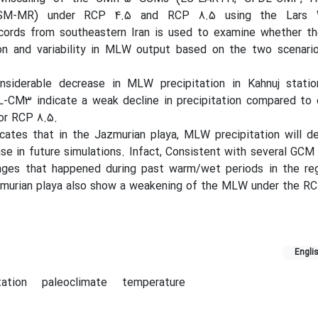
SM-MR) under RCP 4.5 and RCP 8.5 using the Lars 
cords from southeastern Iran is used to examine whether th
ion and variability in MLW output based on the two scenario
iderable decrease in MLW precipitation in Kahnuj station.
CM3 indicate a weak decline in precipitation compared to
for RCP 8.5.
cates that in the Jazmurian playa, MLW precipitation will d
ase in future simulations. Infact, Consistent with several GCM
anges that happened during past warm/wet periods in the reg
murian playa also show a weakening of the MLW under the RC
Engli
tation
paleoclimate
temperature