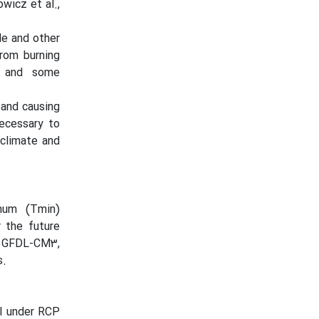
wicz et al.,
de and other
rom burning
s, and some
 and causing
ecessary to
 climate and
imum (Tmin)
r the future
, GFDL-CM3,
s.
l under RCP