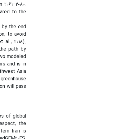
m 2061–2080.
ared to the
C by the end
on, to avoid
 al., 2018).
the path by
 two modeled
rs and is in
thwest Asia
if greenhouse
on will pass
s of global
espect, the
ern Iran is
adGEM2-ES,