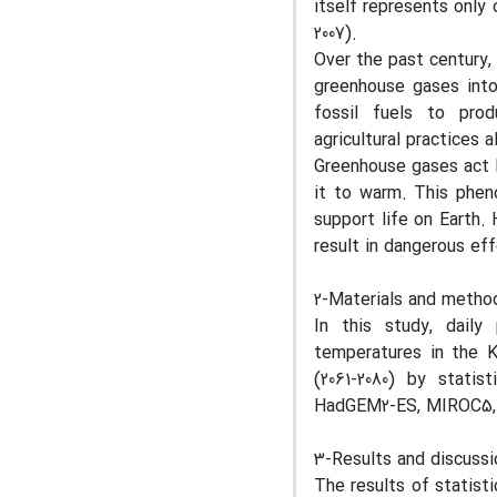
itself represents only 
2007).
Over the past century,
greenhouse gases int
fossil fuels to prod
agricultural practices
Greenhouse gases act l
it to warm. This phen
support life on Earth.
result in dangerous e
2-Materials and metho
In this study, dail
temperatures in the K
(2061-2080) by stat
HadGEM2-ES, MIROC5, 
3-Results and discussi
The results of statis