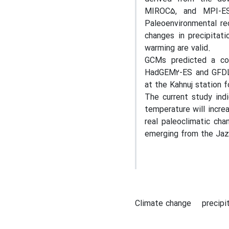
MIROC5, and MPI-E
Paleoenvironmental re
changes in precipitat
warming are valid.
GCMs predicted a cons
HadGEM2-ES and GFDL-
at the Kahnuj station 
The current study indi
temperature will incre
real paleoclimatic ch
emerging from the Jaz
Climate change
precipi