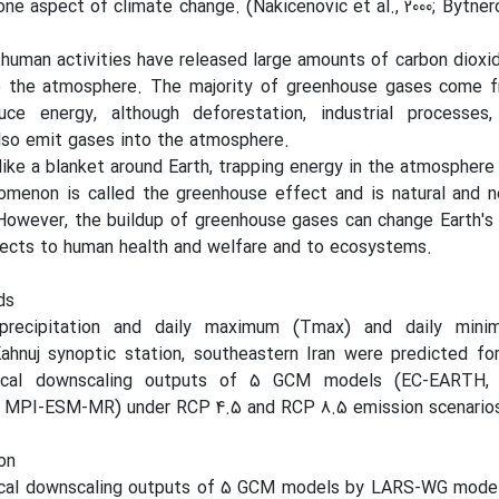
one aspect of climate change. (Nakicenovic et al., 2000; Bytnero
 human activities have released large amounts of carbon dioxi
o the atmosphere. The majority of greenhouse gases come f
uce energy, although deforestation, industrial processe
 also emit gases into the atmosphere.
ike a blanket around Earth, trapping energy in the atmosphere
omenon is called the greenhouse effect and is natural and n
 However, the buildup of greenhouse gases can change Earth's
ffects to human health and welfare and to ecosystems.
ds
y precipitation and daily maximum (Tmax) and daily min
ahnuj synoptic station, southeastern Iran were predicted fo
istical downscaling outputs of 5 GCM models (EC-EARTH
MPI-ESM-MR) under RCP 4.5 and RCP 8.5 emission scenario
on
tical downscaling outputs of 5 GCM models by LARS-WG mode