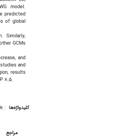
WG model.
e predicted
s of global
 Similarly,
 other GCMs
ecrease, and
 studies and
ion, results
P 8.5.
کلیدواژه‌ها
sh
مراجع