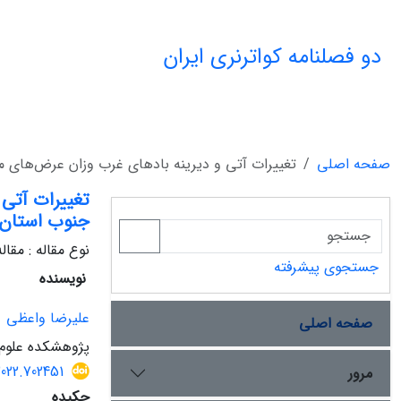
دو فصلنامه کواترنری ایران
صفحه اصلی
تغییرات آتی و دیرینه بادهای غرب وزان عرض‌های میا
تغییرات آتی 
جنوب استان 
نوع مقاله : مقا
جستجوی پیشرفته
نویسنده
علیرضا واعظی
صفحه اصلی
پژوهشکده علوم 
2022.702451
مرور
چکیده