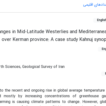
خدادهای اقلیمی
Englis
anges in Mid-Latitude Westerlies and Mediterrane
m over Kerman province: A case study Kahnuj synop
Eng
rth Sciences, Geological Survey of Iran
to the recent and ongoing rise in global average temperature 
ed mostly by increasing concentrations of greenhouse g
rming is causing climate patterns to change. However, glo