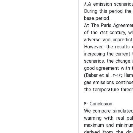
8.5 emission scenario
During this period th
base period.
At The Paris Agreemen
of the 21st century, w
adverse and unpredicta
However, the results 
increasing the curren
scenarios, the change 
good agreement with t
(Babar et al., 2016; Ham
gas emissions continue 
the temperature thresh
4- Conclusion
We compare simulated 
warming with real pal
maximum and minimum t
derived from the d