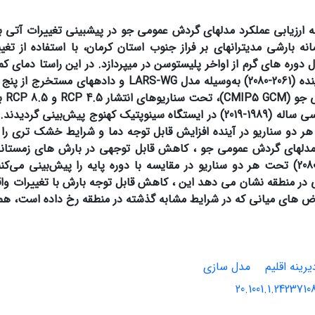
ه ارزیابی عملکرد مدل‏های گردش عمومی جو در پیش‏بینی تغییرات آتی 
نه بارشی مدیترانه‏ای بر فراز جنوب استان کرمان، با استفاده از تغی
 دوره های گرم از اواخر پلیستوسن در می‏پردازد. در این راستا دمای کم
ه‌وسیله مدل
LARS-WG
و داده‏های مستخرج از پنج
 جو (
CMIP5 GCM
)، تحت سناریوهای انتشار
RCP 4.5
و
RCP 8.5
بر
 سینوپتیک کهنوج پیش‌بینی گردیدند.
 دو سناریو در آینده افزایش قابل توجه دما و شرایط خشک تری را ن
مدل‏های گردش عمومی جو ، کاهش قابل توجهی در بارش های زمستانه م
آینده (2061-2080) تحت هر دو سناریو در مقایسه با دوره پایه را پیش‌بینی م
ی در منطقه نشان می دهد این ، کاهش قابل توجه بارش با تغییرات و
ض های میانی که در شرایط مشابه گذشته در منطقه رخ داده است، همخ
یرینه اقلیم
مدل سازی
20.1001.1.24237108