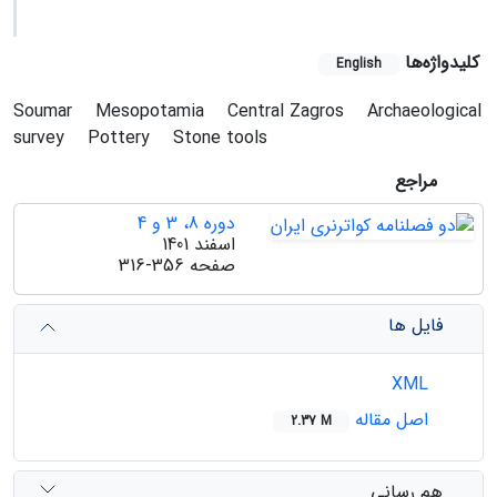
کلیدواژه‌ها
English
Soumar
Mesopotamia
Central Zagros
Archaeological
survey
Pottery
Stone tools
مراجع
دوره 8، 3 و 4
اسفند 1401
صفحه
316-356
فایل ها
XML
اصل مقاله
2.37 M
هم رسانی