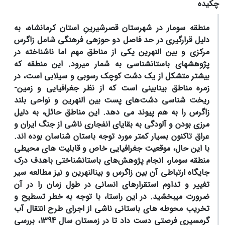
چکیده
منطقه سومار در شهرستان قصرشیرینِ استان کرمانشاه، به
دلیل قرارگیری در حد فاصل دو حوزه­ی فرهنگی شامل زاگرس
مرکزی و بین­ النهرین یکی از مناطق مهم اما ناشناخته در
پژوهش­های باستان­شناسی به شمار می­رود. این منطقه که
بیشتر متشکل از یک دشت کوچک رسوبی و سیلابی است، در
زمره مناطق بینابینی است که از نظر جغرافیایی و زمین­
ریخت­ شناسی دشت‌های پست بین­ النهرین و نواحی بلند
زاگرس را به هم پیوند می­ دهد. این مناطق حائل، به دلیل
مرزی بودن و آلودگی به بقایای انفجاری ناشی از جنگ ایران و
عراق تاکنون بسیار کمتر مورد توجه باستان­ شناسان بوده ­اند.
با این حال، موقعیت جغرافیایی خاص و قابلیت ­های محیطی
منطقه سومار، انجام پژوهش‌های باستان­شناختی باهدف درک
جایگاه ارتباطی آن بین زاگرس و بین­النهرین و نیز مطالعه سیر
تغییر و تداوم استقرارهای انسانی در طول زمان را در آن
ضرورت می­بخشید. در این راستا، با توجه به خطر تسطیح و
تخریب محوطه­ های باستانی ناشی از اجرای طرح انتقال آب
گرمسیری فرصتی دست داد تا در زمستان سال 1394، بررسی