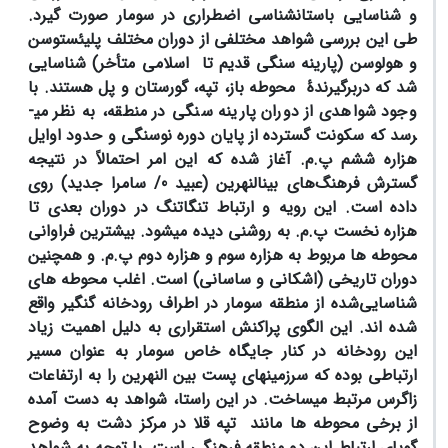
و شناسایی باستان­شناسی اضطراری در سومار صورت گیرد.
طی این بررسی شواهد مختلفی از دوران مختلف پلیئستوسن
و هولوسن (پارینه ­سنگی قدیم تا اسلامی متأخر) شناسایی
شد که دربرگیرندۀ محوطه­ باز، تپه­، گورستان­ و پل هستند. با
وجود شواهدی از دوران پارینه ­سنگی در منطقه، به نظر می­
رسد که سکونت گسترده از پایان دوره نوسنگی و حدود اوایل
هزاره ششم پ.م. آغاز شده که این امر احتمالاً در نتیجه
گسترش فرهنگ‌های بین­النهرین (عبید 0/ سامرا جدید) روی
داده است. این رویه و ارتباط تنگاتنگ در دوران بعدی تا
هزاره نخست
پ.م. به ‌روشنی دیده می­شود. بیشترین فراوانی
محوطه­ ها مربوط به هزاره سوم و هزاره دوم پ.م. و همچنین
دوران تاریخی (اشکانی و ساسانی) است. اغلب محوطه­ های
شناسایی‌شده از منطقه سومار در اطراف رودخانه گنگیر واقع
شده ­اند. این الگوی پراکنش استقراری به دلیل اهمیت زیاد
این رودخانه در کنار جایگاه خاص سومار به عنوان مسیر
ارتباطی بوده که سرزمین­های پست بین­ النهرین را به ارتفاعات
زاگرس مرتبط می­ساخت. در این راستا، شواهد به دست آمده
از برخی محوطه ­ها مانند تپه قلا در مرکز دشت به وضوح
گویای ارتباط این دو منطقه فرهنگی است. با توجه به شواهد