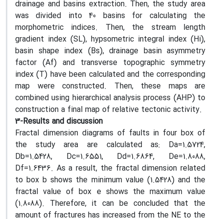
drainage and basins extraction. Then, the study area
was divided into 40 basins for calculating the
morphometric indices. Then, the stream length
gradient index (SL), hypsometric integral index (Hi),
basin shape index (Bs), drainage basin asymmetry
factor (Af) and transverse topographic symmetry
index (T) have been calculated and the corresponding
map were constructed. Then, these maps are
combined using hierarchical analysis process (AHP) to
construction a final map of relative tectonic activity.
3-Results and discussion
Fractal dimension diagrams of faults in four box of
the study area are calculated as: Da=1.5724,
Db=1.5428, Dc=1.6551, Dd=1.6864, De=1.8088,
Df=1.6436. As a result, the fractal dimension related
to box b shows the minimum value (1.5428) and the
fractal value of box e shows the maximum value
(1.8088). Therefore, it can be concluded that the
amount of fractures has increased from the NE to the