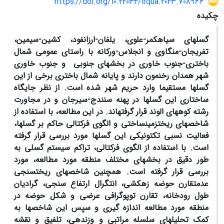
https://doi.org/10.22034/irqua.2023.708966
چکیده
گسل­های سیاه­کمر-علوی، یلفان-ارزانفود، کشین-سیمین،
تفریجان-منگاوی و انجلاس-ورکانه با راستای عمومی شمال
باختری-جنوب خاوری در بخش­های جنوبی و جنوب خاوری
شهر همدان رخنمون دارند و پایانه شمال باختری برخی از این
گسل­ها مستقیما وارد حریم شهر شده است. از نظر جایگاه
ساختاری این گسل­ها در پهنه سنندج-سیرجان و در مجاورت
رشته کوه­های الوند قرار گرفته­اند. در این مطالعه، با استفاده از
شاخص­های ریخت­زمین­ساختی و الگوی فرکتالی حاکم بر گسل­ها،
فعالیت نسبی تکتونیکی این گسل­ها مورد بررسی قرار گرفته
است. با استفاده از الگوی فرکتالی، تراکم سیستم گسلی به
طور دقیق در بخش­های مختلف منطقه مورد مطالعه، مورد
بررسی قرار گرفته است. همچنین شاخص­های ریخت­سنجی
عدم­تقارن حوضه زهکشی، انتگرال ارتفاع­ سنجی، گرادیان
طول­ رودخانه، تقارن توپوگرافی عرضی و شکل حوضه در
منطقه مورد مطالعه اندازه گیری و سپس این شاخص­ها به
کمک تحلیل­های سلسله مراتبی و وزن­دهی، تلفیق و نقشه