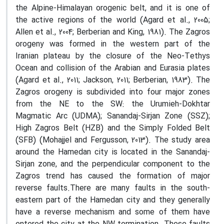
the Alpine-Himalayan orogenic belt, and it is one of
the active regions of the world (Agard et al., 2005;
Allen et al., 2004; Berberian and King, 1981). The Zagros
orogeny was formed in the western part of the
Iranian plateau by the closure of the Neo-Tethys
Ocean and collision of the Arabian and Eurasia plates
(Agard et al., 2011; Jackson, 2011; Berberian, 1983). The
Zagros orogeny is subdivided into four major zones
from the NE to the SW: the Urumieh-Dokhtar
Magmatic Arc (UDMA); Sanandaj-Sirjan Zone (SSZ);
High Zagros Belt (HZB) and the Simply Folded Belt
(SFB) (Mohajjel and Fergusson, 2013). The study area
around the Hamedan city is located in the Sanandaj-
Sirjan zone, and the perpendicular component to the
Zagros trend has caused the formation of major
reverse faults.There are many faults in the south-
eastern part of the Hamedan city and they generally
have a reverse mechanism and some of them have