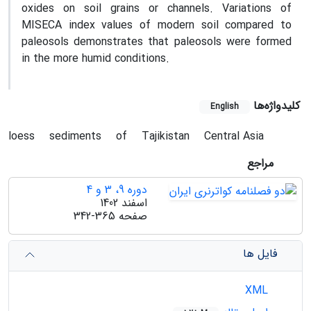
oxides on soil grains or channels. Variations of
MISECA index values of modern soil compared to
paleosols demonstrates that paleosols were formed
in the more humid conditions.
کلیدواژه‌ها
English
loess
sediments
of
Tajikistan
Central Asia
مراجع
دوره 9، 3 و 4
اسفند 1402
صفحه
342-365
فایل ها
XML