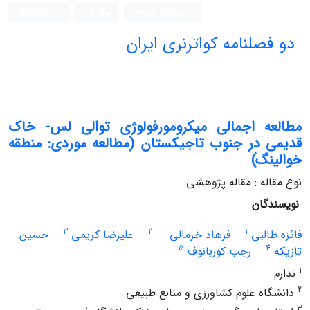
ورود به سامانه
ثبت نام
English
دو فصلنامه کواترنری ایران
مطالعه اجمالی میکرومورفولوژی توالی لس- خاک
قدیمی در جنوب تاجیکستان (مطالعه موردی: منطقه
خوالینگ)
نوع مقاله : مقاله پژوهشی
نویسندگان
3
2
1
فائزه طالبی
فرهاد خرمالی
علیرضا کریمی
حسین
5
4
تازیکه
رجب کوربانوف
1
ندارم
2
دانشگاه علوم کشاورزی و منابع طبیعی
3