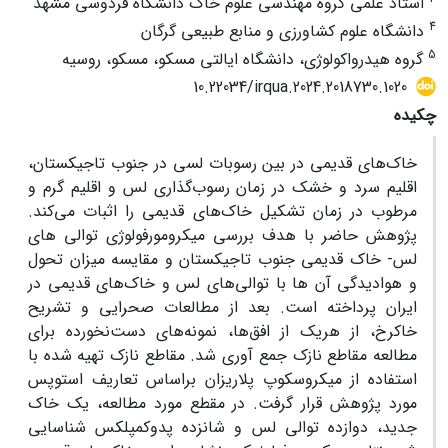
استاد علمی گروه مهندسی علوم خاک دانشگاه فردوسی مشهد
4
دانشگاه علوم کشاورزی و منابع طبیعی گرگان
5
گروه هیدرواکولوژی، دانشگاه ایالتی مسکو، مسکو، روسیه
10.22034/irqua.2024.2018730.1020
چکیده
خاک‌های قدیمی در بین رسوبات لسی در جنوب تاجیکستان،
اقلیم سرد و خشک در زمان رسوب‌گذاری لس و اقلیم گرم و
مرطوب در زمان تشکیل خاک‌های قدیمی را اثبات می‌کند.
پژوهش حاضر با هدف بررسی میکرومورفولوژی توالی های
لس- خاک قدیمی جنوب تاجیکستان و مقایسه میزان تحول
و هوادیدگی آن ها با توالی‌های لس و خاک‌های قدیمی در
ایران پرداخته است. بعد از مطالعات صحرایی و تشریح
خاکرخ، از هریک از افق‌ها، نمونه‌های دست‌نخورده برای
مطالعه مقاطع نازک جمع آوری شد. مقاطع نازک تهیه شده با
استفاده از میکروسکوپ پلاریزان براساس تعاریف استوپس
مورد پژوهش قرار گرفت. در مقطع مورد مطالعه، یک خاک
جدید، دوازده توالی لس و شانزده پدوکمپلکس شناسایی