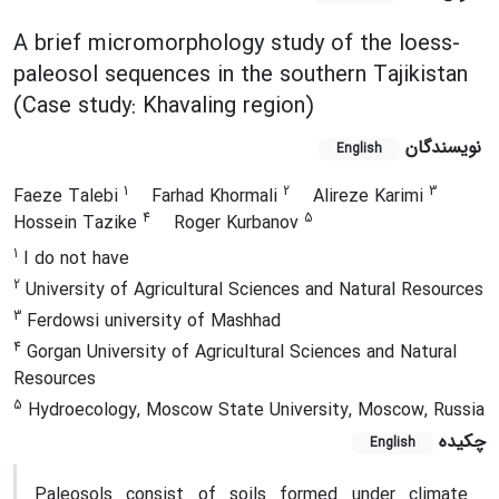
A brief micromorphology study of the loess-
paleosol sequences in the southern Tajikistan
(Case study: Khavaling region)
نویسندگان
English
1
2
3
Faeze Talebi
Farhad Khormali
Alireze Karimi
4
5
Hossein Tazike
Roger Kurbanov
1
I do not have
2
University of Agricultural Sciences and Natural Resources
3
Ferdowsi university of Mashhad
4
Gorgan University of Agricultural Sciences and Natural
Resources
5
Hydroecology, Moscow State University, Moscow, Russia
چکیده
English
Paleosols consist of soils formed under climate