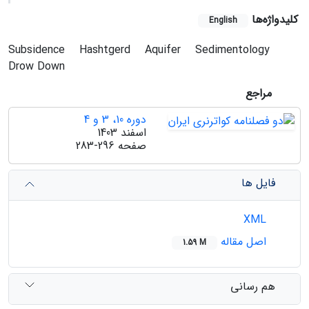
کلیدواژه‌ها
English
Subsidence
Hashtgerd
Aquifer
Sedimentology
Drow Down
مراجع
دوره 10، 3 و 4
اسفند 1403
صفحه
283-296
فایل ها
XML
اصل مقاله
1.59 M
هم رسانی