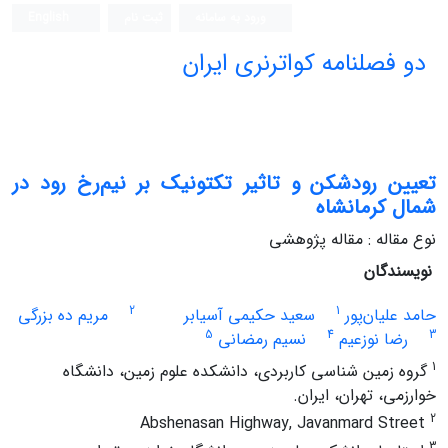
ورود به سامانه
ثبت نام
English
دو فصلنامه کواترنری ایران
تعیین رودشکن و تاثیر تکتونیک بر نیم‌رخ رود در
شمال کرمانشاه
نوع مقاله : مقاله پژوهشی
نویسندگان
2
1
حامد علیان‌پور
سعید حکیمی آسیابر
مریم ده بزرگی
5
4
3
رضا نوزعیم
نسیم رمضانی
1
گروه زمین شناسی کاربردی، دانشکده علوم زمین، دانشگاه
خوارزمی، تهران، ایران.
2
Abshenasan Highway, Javanmard Street
3