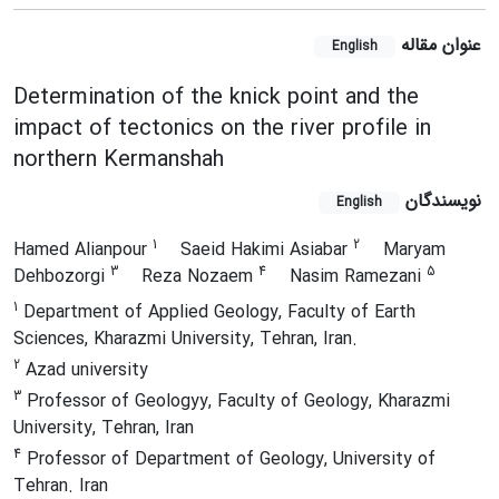
عنوان مقاله
English
Determination of the knick point and the
impact of tectonics on the river profile in
northern Kermanshah
نویسندگان
English
1
2
Hamed Alianpour
Saeid Hakimi Asiabar
Maryam
3
4
5
Dehbozorgi
Reza Nozaem
Nasim Ramezani
1
Department of Applied Geology, Faculty of Earth
Sciences, Kharazmi University, Tehran, Iran.
2
Azad university
3
Professor of Geologyy, Faculty of Geology, Kharazmi
University, Tehran, Iran
4
Professor of Department of Geology, University of
Tehran. Iran