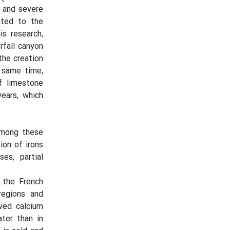
n and severe
ated to the
is research,
rfall canyon
the creation
e same time,
f limestone
ears, which
Among these
ion of irons
es, partial
 the French
regions and
ved calcium
ter than in