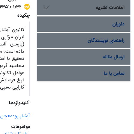
043510.1032
اطلاعات نشریه
چکیده
داوران
کانیون آبشا
ایران مرکزی 
راهنمای نویسندگان
(بارمین- آلب
داده است. من
ارسال مقاله
محاسبه گردید
عوامل تکتون
تماس با ما
کارایی نسبی 
کلیدواژه‌ها
آبشار رودمعجن
موضوعات
باستان شناسی 