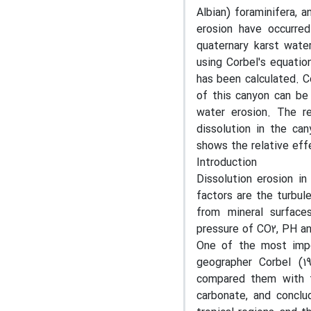
Albian) foraminifera, 
erosion have occurred
quaternary karst water
using Corbel's equatio
has been calculated. C
of this canyon can be
water erosion. The re
dissolution in the ca
shows the relative eff
Introduction
Dissolution erosion i
factors are the turbul
from mineral surface
pressure of CO2, PH an
One of the most impo
geographer Corbel (1
compared them with t
carbonate, and conclu