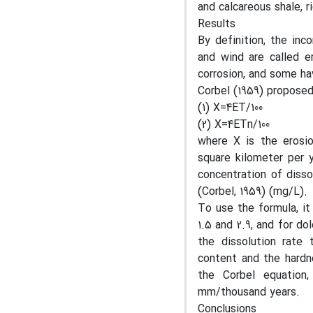
and calcareous shale, ri
Results
By definition, the inc
and wind are called e
corrosion, and some ha
Corbel (1959) proposed
(1) X=4ET/100
(2) X=4ETn/100
where X is the erosio
square kilometer per 
concentration of disso
(Corbel, 1959) (mg/L).
To use the formula, i
1.5 and 2.9, and for d
the dissolution rate 
content and the hardn
the Corbel equation
mm/thousand years.
Conclusions