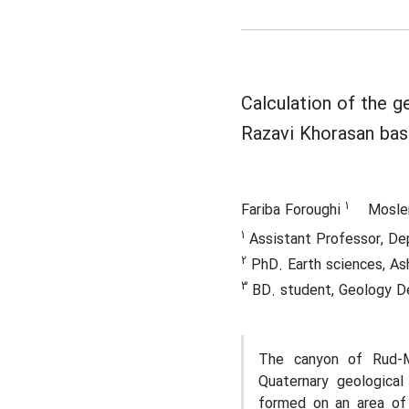
Calculation of the g
Razavi Khorasan bas
1
Fariba Foroughi
Mosle
1
Assistant Professor, Dep
2
PhD. Earth sciences, As
3
BD. student, Geology De
The canyon of Rud-Mo
Quaternary geologica
formed on an area of 