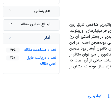
هم رسانی
ارجاع به این مقاله
کواترنری شاخص شرق زون
رامینیفرهای اوربیتولینا
دیدی در بستر آهکی آن رخ
آمار
الی رودمعجن است. در این
انی، نرخ فرسایش کانیون آبشار رود معجن
تعداد مشاهده مقاله
445
یون را می توان متاثر از
تعداد دریافت فایل
250
ات، حاکی از آن است که
اصل مقاله
آبشار رودمعجن حدود 14/188 میلی­متر بر هزار سال بوده که نشان از
بل
کواترنری