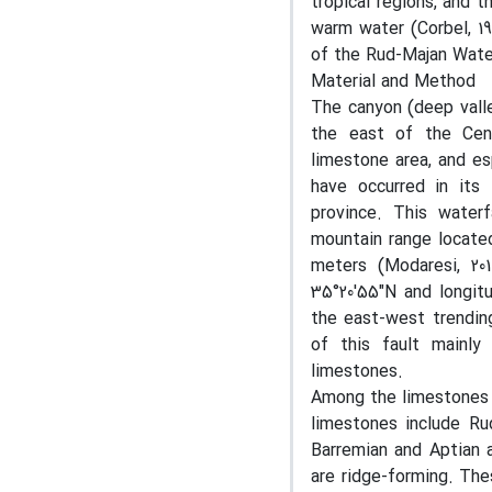
tropical regions, and 
warm water (Corbel, 19
of the Rud-Majan Water
Material and Method
The canyon (deep valle
the east of the Cent
limestone area, and es
have occurred in its
province. This waterf
mountain range locate
meters (Modaresi, 201
35°20'55"N and longit
the east-west trending
of this fault mainly
limestones.
Among the limestones 
limestones include Rud
Barremian and Aptian 
are ridge-forming. The