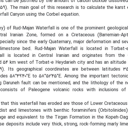
this can be justified by the amount of carbon dioxide dissolved
59). The main goal of this research is to calculate the karst 
fall Canyon using the Corbel equation.
y) of Rud-Majan Waterfall is one of the prominent geological
ral Iranian Zone, formed on a Cretaceous (Barremian-Apt
pecially since the early Quaternary, major deformation and se
 limestone bed. Rud-Majan Waterfall is located in Torbat-
all is located in Central Iranian and originates from the
d 54 km west of Torbat-e Heydarieh city and has an altitude
9). Its geographical coordinates are between latitudes 35
udes 58°49'40"E to 58°52'45"E. Among the important tectonic
 Daruneh fault can be mentioned, and the lithology of the n
 consists of Paleogene volcanic rocks with inclusions of
that this waterfall has eroded are those of Lower Cretaceou
ist and limestones with benthic foraminifers (Orbitolinides
age and equivalent to the Tirgan Formation in the Kopeh-Dag
se deposits include very thick, strong, rock-forming marly lime