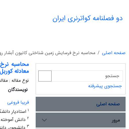
دو فصلنامه کواترنری ایران
صفحه اصلی
محاسبه نرخ فرسایش زمین شناختی کانیون آبشار رو
محاسبه نرخ
معادله کوربل
نوع مقاله : مقا
جستجوی پیشرفته
نویسندگان
فریبا فروغی
صفحه اصلی
1
استادیار دانشک
2
دانش آموخته دک
مرور
3
دانشجوی دانشک