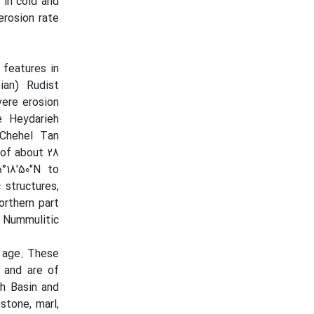
 in cold and
erosion rate
 features in
ian) Rudist
vere erosion
e Heydarieh
 Chehel Tan
 of about 28
°18'50"N to
 structures,
orthern part
 Nummulitic
s age. These
) and are of
h Basin and
stone, marl,