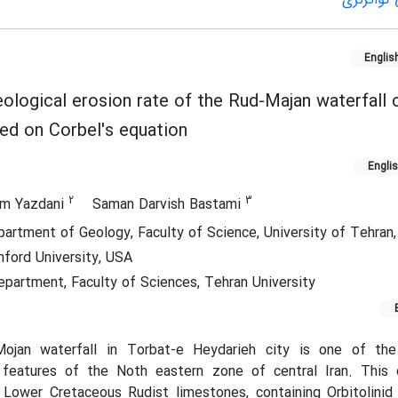
Englis
eological erosion rate of the Rud-Majan waterfall 
ed on Corbel's equation
Engli
2
3
m Yazdani
Saman Darvish Bastami
artment of Geology, Faculty of Science, University of Tehran, 
hford University, USA
partment, Faculty of Sciences, Tehran University
jan waterfall in Torbat-e Heydarieh city is one of the 
l features of the Noth eastern zone of central Iran. This
Lower Cretaceous Rudist limestones, containing Orbitolinid 