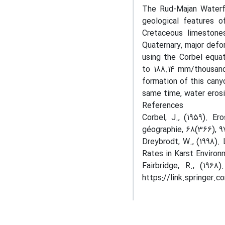
The Rud-Majan Waterfa
geological features o
Cretaceous limestones 
Quaternary, major defo
using the Corbel equat
to 188.14 mm/thousand 
formation of this cany
same time, water erosi
References
Corbel, J., (1959). Er
géographie, 68(366), 97
Dreybrodt, W., (1998).
Rates in Karst Environm
Fairbridge, R., (1968
https://link.springer.