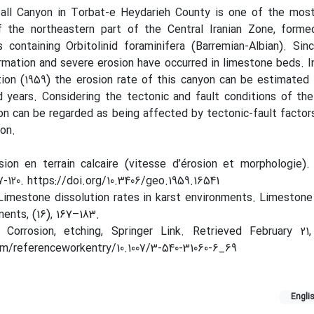
ll Canyon in Torbat-e Heydarieh County is one of the most 
f the northeastern part of the Central Iranian Zone, form
containing Orbitolinid foraminifera (Barremian-Albian). Sin
rmation and severe erosion have occurred in limestone beds. In
ion (1959) the erosion rate of this canyon can be estimated
years. Considering the tectonic and fault conditions of the
on can be regarded as being affected by tectonic-fault factor
on.
osion en terrain calcaire (vitesse d’érosion et morphologie)
-120. https://doi.org/10.3406/geo.1959.16541
 Limestone dissolution rates in karst environments. Limestone
ents, (16), 167–183.
). Corrosion, etching, Springer Link. Retrieved February 21
com/referenceworkentry/10.1007/3-540-31060-6_69
Engli