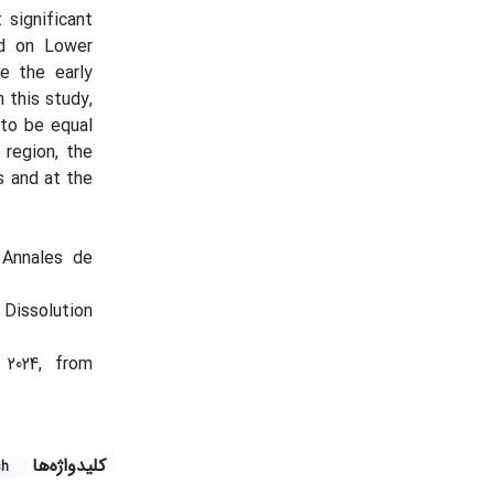
significant
ed on Lower
ce the early
 this study,
 to be equal
 region, the
s and at the
. Annales de
 Dissolution
, 2024, from
کلیدواژه‌ها
sh