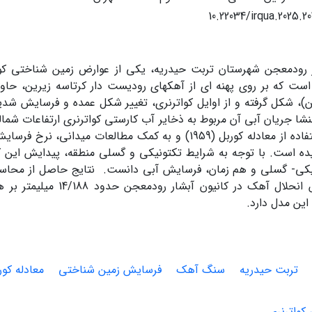
10.22034/irqua.2025.2
ر رودمعجن شهرستان تربت حیدریه، یکی از عوارض زمین شناختی 
است که بر روی پهنه ای از آهک­های رودیست دار کرتاسه زیرین، حاوی ف
ین)، شکل گرفته و از اوایل کواترنری، تغییر شکل عمده و فرسایش ش
شا جریان آبی آن مربوط به ذخایر آب کارستی کواترنری ارتفاعات شم
تحقیق با استفاده از معادله­ کوربل (1959) و به کمک مطالعات مید
ه است. با توجه به شرایط تکتونیکی و گسلی منطقه، پیدایش این کان
یکی- گسلی و هم زمان، فرسایش آبی دانست. نتایج حاصل از محاسب
نرخ فرسایش انحلال آهک در کانیون 
این مدل دارد.
تربت حیدریه
سنگ آهک
فرسایش زمین شناختی
معادله کور
کواترنری