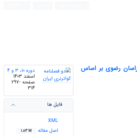
ورود به سامانه
ثبت نام
English
راسان رضوی بر اساس
دوره 10، 3 و 4
اسفند 1403
صفحه
297-
314
فایل ها
XML
اصل مقاله
1.83 M