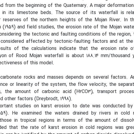
and from the beginning of the Quaternary. A major deformatio
 in its limestone beds. The source of its waterfall is rel
 reserves of the northern heights of the Mojan River. In th
n (1959) and field studies, the erosion rate of the Mojan wate
onsidering the tectonic and faulting conditions of the region, 
 considered affected by tectonic-faulting factors and at th
sults of the calculations indicate that the erosion rate o
nyon of Rood Mojan waterfall is about 188.14 mm/thousand y
ectiveness of this model.
n carbonate rocks and masses depends on several factors. 
ence or linearity of the system, the flow velocity, the separat
s, the amount of carbonic acid (H2CO3), transport process
d other factors (Dreybrodt, 1998).
rtant studies on karst erosion to date was conducted by
959). He examined the waters drained by rivers in cold 
hose in tropical regions in terms of the amount of dissol
ded that the rate of karst erosion in cold regions was grea