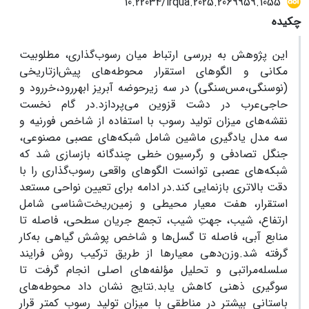
10.22034/irqua.2025.2069959.1055
چکیده
این پژوهش به بررسی ارتباط میان رسوب‌گذاری، مطلوبیت
مکانی و الگوهای استقرار محوطه‌های پیش‌ازتاریخی
(نوسنگی،مس‌سنگی) در سه زیرحوضه آبریز ابهررود،خررود و
حاجی‌عرب در دشت قزوین می‌پردازد.در گام نخست
نقشه‌های میزان تولید رسوب‌ با استفاده از شاخص فورنیه و
سه مدل یادگیری ماشین شامل شبکه‌های عصبی مصنوعی،
جنگل تصادفی و رگرسیون خطی چندگانه بازسازی شد که
شبکه‌های عصبی توانست الگوهای واقعی رسوب‌گذاری را با
دقت بالاتری بازنمایی کند.در ادامه برای تعیین نواحی مستعد
استقرار، هفت معیار محیطی و زمین‌ریخت‌شناسی شامل
ارتفاع، شیب، جهتِ شیب، تجمع جریان سطحی، فاصله تا
منابع آبی، فاصله تا گسل‌ها و شاخص پوشش گیاهی به‌کار
گرفته شد.وزن‌دهی معیارها از طریق ترکیب روش فرایند
سلسله‌مراتبی و تحلیل مؤلفه‌های اصلی انجام گرفت تا
سوگیری ذهنی کاهش یابد.نتایج نشان داد محوطه‌های
باستانی بیشتر در مناطقی با میزان تولید رسوب کمتر قرار