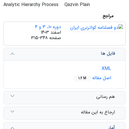
Analytic Hierarchy Process
Qazvin Plain
مراجع
دوره 10، 3 و 4
اسفند 1403
صفحه
315-348
فایل ها
XML
اصل مقاله
1.2 M
هم رسانی
ارجاع به این مقاله
آمار