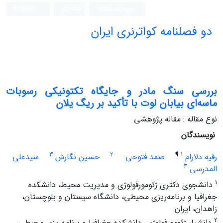
ورود به سامانه
ثبت نام
English
دو فصلنامه کواترنری ایران
بررسی سنگ مادر و جایگاه تکتونیکی رسوبات
ماسه‌ای بیابان لوت با تأکید بر ریگ یلان
نوع مقاله : مقاله پژوهشی
نویسندگان
3
2
¶
1
رقیه دلارام
صمد فتوحی
حسین نگارش
سیدعلی
4
المدرسی
1
دانشجوی دکتری ژئومورفولوژی و مدیریت محیط، دانشکده
جغرافیا و برنامه‌ریزی محیطی، دانشگاه سیستان و بلوچستان،
زاهدان، ایران
2
دانشیار ژئومورفولوژی، دانشکده جغرافیا و برنامه‌ریزی محیطی،