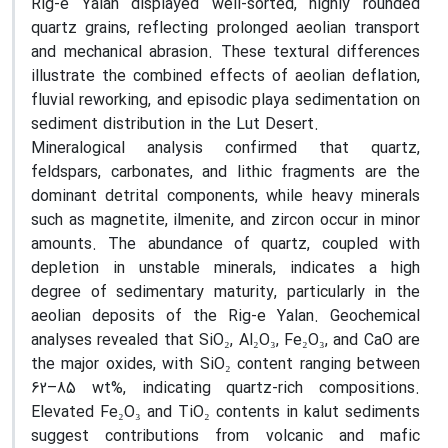
Rig-e Yalan displayed well-sorted, highly rounded
quartz grains, reflecting prolonged aeolian transport
and mechanical abrasion. These textural differences
illustrate the combined effects of aeolian deflation,
fluvial reworking, and episodic playa sedimentation on
sediment distribution in the Lut Desert.
Mineralogical analysis confirmed that quartz,
feldspars, carbonates, and lithic fragments are the
dominant detrital components, while heavy minerals
such as magnetite, ilmenite, and zircon occur in minor
amounts. The abundance of quartz, coupled with
depletion in unstable minerals, indicates a high
degree of sedimentary maturity, particularly in the
aeolian deposits of the Rig-e Yalan. Geochemical
analyses revealed that SiO₂, Al₂O₃, Fe₂O₃, and CaO are
the major oxides, with SiO₂ content ranging between
62–85 wt%, indicating quartz-rich compositions.
Elevated Fe₂O₃ and TiO₂ contents in kalut sediments
suggest contributions from volcanic and mafic