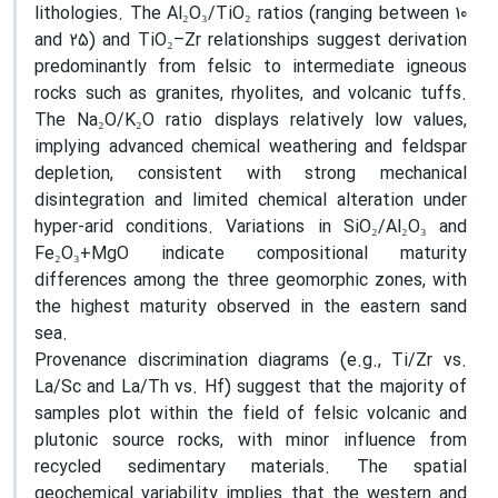
lithologies. The Al₂O₃/TiO₂ ratios (ranging between 10
and 25) and TiO₂–Zr relationships suggest derivation
predominantly from felsic to intermediate igneous
rocks such as granites, rhyolites, and volcanic tuffs.
The Na₂O/K₂O ratio displays relatively low values,
implying advanced chemical weathering and feldspar
depletion, consistent with strong mechanical
disintegration and limited chemical alteration under
hyper-arid conditions. Variations in SiO₂/Al₂O₃ and
Fe₂O₃+MgO indicate compositional maturity
differences among the three geomorphic zones, with
the highest maturity observed in the eastern sand
sea.
Provenance discrimination diagrams (e.g., Ti/Zr vs.
La/Sc and La/Th vs. Hf) suggest that the majority of
samples plot within the field of felsic volcanic and
plutonic source rocks, with minor influence from
recycled sedimentary materials. The spatial
geochemical variability implies that the western and