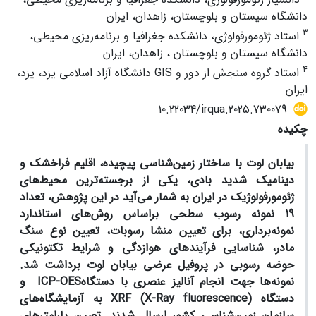
دانشگاه سیستان و بلوچستان، زاهدان، ایران
3
استاد ژئومورفولوژی، دانشکده جغرافیا و برنامه‌ریزی محیطی،
دانشگاه سیستان و بلوچستان ، زاهدان، ایران
4
استاد گروه سنجش از دور و GIS دانشگاه آزاد اسلامی یزد، یزد،
ایران
10.22034/irqua.2025.730079
چکیده
بیابان لوت با ساختار زمین‌شناسی پیچیده، اقلیم فراخشک و
دینامیک شدید بادی، یکی از برجسته‌ترین محیط‌های
ژئومورفولوژیک در ایران به شمار می‌آید در
این
پژوهش، تعداد
19 نمونه
رسوب
سطحی براساس روش‌‌های استاندارد
نمونه‌برداری، برای تعیین منشا رسوبات، تعیین نوع سنگ
مادر،
شناسایی فرآیندهای هوازدگی و شرایط تکتونیکی
حوضه رسوبی
در پروفیل عرضی بیابان لوت برداشت
شد
.
نمونه‌‌ها جهت انجام آنالیز عنصری با دستگاه
ICP-OES
و
دستگاه
)
X-Ray fluorescence
(
XRF
به
آزمایشگاه‌‌های
سازمان زمین‌شناسی کشور
ارسال شدند. تعیین پارامترهای