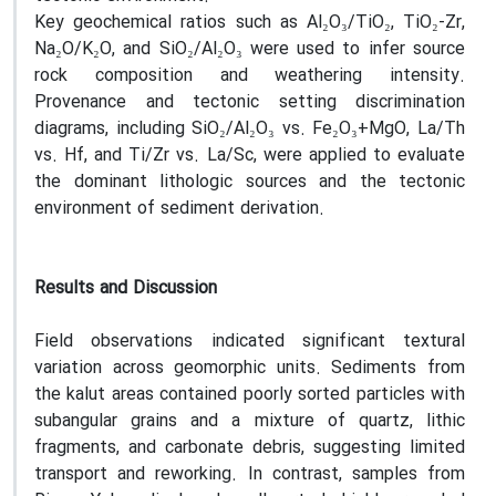
Key geochemical ratios such as Al₂O₃/TiO₂, TiO₂-Zr,
Na₂O/K₂O, and SiO₂/Al₂O₃ were used to infer source
rock composition and weathering intensity.
Provenance and tectonic setting discrimination
diagrams, including SiO₂/Al₂O₃ vs. Fe₂O₃+MgO, La/Th
vs. Hf, and Ti/Zr vs. La/Sc, were applied to evaluate
the dominant lithologic sources and the tectonic
environment of sediment derivation.
Results and Discussion
Field observations indicated significant textural
variation across geomorphic units. Sediments from
the kalut areas contained poorly sorted particles with
subangular grains and a mixture of quartz, lithic
fragments, and carbonate debris, suggesting limited
transport and reworking. In contrast, samples from