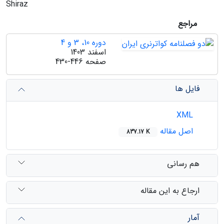
Shiraz
مراجع
دوره 10، 3 و 4
اسفند 1403
صفحه
430-446
فایل ها
XML
اصل مقاله
837.17 K
هم رسانی
ارجاع به این مقاله
آمار