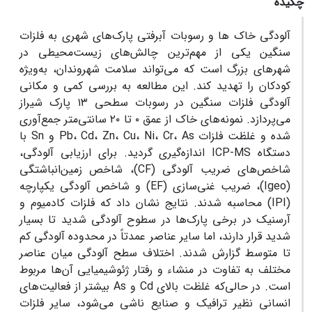
چکیده
آلودگی خاک ها و رسوبات آبرفتی پارک‌های شهری به فلزات
سنگین یکی از مهم‌ترین چالش‌های زیست‌محیطی در
شهرهای بزرگ است که می‌تواند سلامت شهروندان، به‌ویژه
کودکان را تهدید کند. این مطالعه به بررسی کمی و مکانی
آلودگی فلزات سنگین در رسوبات سطحی ۱۳ پارک شیراز
می‌پردازد. نمونه‌های خاک از عمق ۰ تا ۲۰ سانتی‌متر جمع‌آوری
شده و غلظت فلزات Pb، Cd، Zn، Cu، Ni، Cr، As و Sn با
دستگاه ICP-MS اندازه‌گیری گردید. برای ارزیابی آلودگی،
شاخص‌های ضریب آلودگی (CF)، شاخص زمین‌انباشتگی
(Igeo)، ضریب غنی‌سازی (EF) و شاخص آلودگی یکپارچه
(IPI) محاسبه شدند. نتایج نشان داد که فلزات کادمیوم و
آرسنیک در برخی پارک‌ها در سطوح آلودگی شدید تا بسیار
شدید قرار دارند، اما سایر عناصر عمدتاً در محدوده آلودگی کم
تا متوسط گزارش شدند. اختلاف سطح آلودگی میان عناصر
مختلف به تفاوت در منشاء و رفتار ژئوشیمیایی آن‌ها مربوط
است. در حالی‌که غلظت بالای Cd و As بیشتر از فعالیت‌های
انسانی نظیر ترافیک و صنایع ناشی می‌شود، سایر فلزات