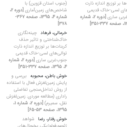
ها بر توزیع اندازه ذارت
(جنوب استان قزوین) با
های لسی-خاک قدیمی
شاخص‌های زمین‌آماری
[دوره 2،
غربی ساری
[دوره 2، شماره
شماره 4، 1395، صفحه 367-
378]
خرمالی، فرهاد
چینه‌نگاری
خاک‌شناختی و تاثیر حذف
کربنات‌ها بر توزیع اندازه ذارت
توالی‌های لسی-خاک قدیمی
جنوب‌غربی ساری
[دوره 2، شماره
4، 1395، صفحه 337-351]
خوش باطن، محبوبه
بررسی و
پایش زمین‌لغزش فعال با استفاده
از روش تداخل‌سنجی تفاضلی
راداری (مطالعه موردی: زمین‌لغزش
نقل، سمیرم)
[دوره 2، شماره 1،
1395، صفحه 53-65]
خوش رفتار، رضا
شواهد
ژئومورفولوژیکی یخچال‌های