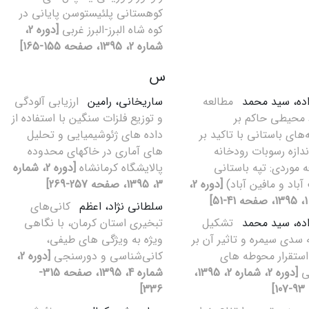
کوهستانی پلئیستوسن پایانی در
کوه شاه البرز-البرز غربی
[دوره 2،
شماره 2، 1395، صفحه 155-165]
س
اده، سید محمد
مطالعه
ساریخانی، رامین
ارزیابی آلودگی
محیطی حاکم بر
و توزیع فلزات سنگین با استفاده از
های باستانی با تاکید بر
داده های ژئوشیمیایی و تحلیل
اندازه رسوبات رودخانه
های آماری در خاکهای محدوده
ه موردی: تپه باستانی
پالایشگاه کرمانشاه
[دوره 2، شماره
آباد و مافین آباد)
[دوره 2،
3، 1395، صفحه 257-269]
]
سلطانی نژاد، اعظم
کانی‌های
اده، سید محمد
تشکیل
تبخیری استان کرمان، با نگاهی
 سدی سیمره و تاثیر آن بر
ویژه به ویژگی های طیفی،
استقرار محوطه های
کانی‌شناسی و دورسنجی
[دوره 2،
نی
[دوره 2، شماره 2، 1395،
شماره 4، 1395، صفحه 315-
]
336]