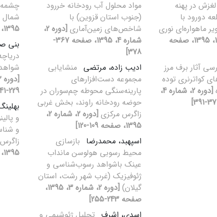
غزش در پهنه
مواد محلول آب رودخانه خررود
چشمه ه
ه دورود با
(جنوب استان قزوین) با
شمال 
یر ماهواره‌ای نوری
شاخص‌های زمین‌آماری
[دوره 2،
1395، صفحه 353-366]
[دوره 2، شماره 1، 1395، صفحه
شماره 4، 1395، صفحه 367-
بنی صف
378]
دریاچه 
رسی آثار برف مرز
ادیب زاده، مرتضی
منشایابی
شواهد 
ی کواترنری توده
مجموعه دست‌افزارهای
ه
[دوره 2، شماره 4،
پارینه‌سنگی محوطه چم‌سوران در
229-241]
حوضه رودخانه راوند، بخش غربی
بهلینگ
زاگرس مرکزی
[دوره 2، شماره 2،
و پالی
1395، صفحه 109-120]
و شناس
اسپهبد، محمدرضا
بازسازی
زاگرس 
محیط رسوبی هولوسن مانداب
1395، صفحه 27-40]
عینک باشواهد رسوب‌شناسی و
ژئوفیزیک (غرب شهر رشت، استان
گیلان)
[دوره 2، شماره 3، 1395،
صفحه 243-255]
اسدی، اشرف
تحلیل ژئوشیمی و