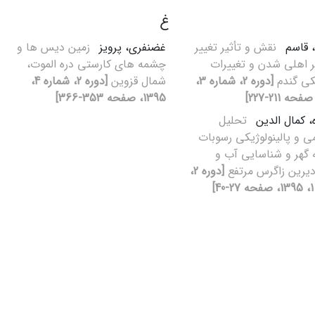
غ
 قاسم
نقش و تأثیر تغییر
غضنفری، پرویز
زمین‌ دیس ها و
بر اهلی شدن و تغییرات
چشمه های کارستی دره الموت،
یکی گندم
[دوره 2، شماره 3،
شمال قزوین
[دوره 2، شماره 4،
1395، صفحه 353-366]
ه، کمال الدین
تحلیل
ی و پالینولوژیکی رسوبات
 گهر و شناسایی آب و
یرین زاگرس مرتفع
[دوره 2،
]