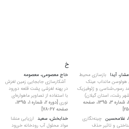
خ
شار، آیدا
بازسازی محیط
خاج معصومی، معصومه
هولوسن مانداب عینک
آشکارسازی جابجایی زمین لغزش
د رسوب‌شناسی و ژئوفیزیک
در پهنه لغزشی پشت قلعه دورود
هر رشت، استان گیلان)
با استفاده از تصاویر ماهواره‌ای
[دوره 2، شماره 3، 1395، صفحه
نوری
[دوره 2، شماره 1، 1395،
صفحه 67-78]
، غلامحسین
چینه‌نگاری
خدابخش، سعید
ارزیابی منشا
اختی و تاثیر حذف
مواد محلول آب رودخانه خررود