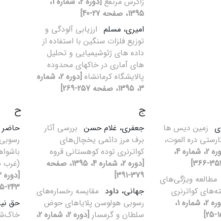
زاگرس مرتفع
[دوره 2، شماره 1،
1395، صفحه 27-40]
امیری، مسلم
ارزیابی آلودگی و
توزیع فلزات سنگین با استفاده از
داده های ژئوشیمیایی و تحلیل
های آماری در خاکهای محدوده
پالایشگاه کرمانشاه
[دوره 2، شماره
3، 1395، صفحه 257-269]
ج
ح
دی
زمین‌ دیس ها
جعفری، غلام حسن
بررسی آثار
حاضر م
رستی دره الموت،
برف مرز دائمی یخچال‌های
رسوبی 
[دوره 2، شماره 4،
کواترنری توده کوهستانی قروه
باشواه
[دوره 2، شماره 4، 1395، صفحه
(غرب ش
379-391]
مطالعه ویژگی‌های
243-255]
ه‌های کواترنری
جهانی، داود
مقایسه رخساره‌های
[دوره 2، شماره 1،
رسوبی هولوسن پلایاهای حوض
حق نیا
سلطان و گرمسار
[دوره 2، شماره 2،
خاک‌شن