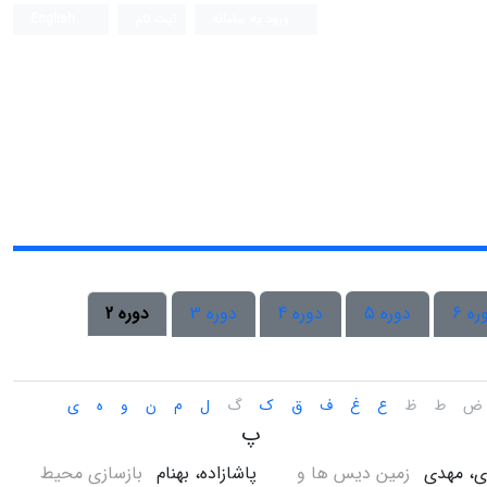
ورود به سامانه
ثبت نام
English
ره 6
دوره 5
دوره 4
دوره 3
دوره 2
ض
ط
ظ
ع
غ
ف
ق
ک
گ
ل
م
ن
و
ه
ی
پ
ی، مهدی
زمین‌ دیس ها و
پاشازاده، بهنام
بازسازی محیط