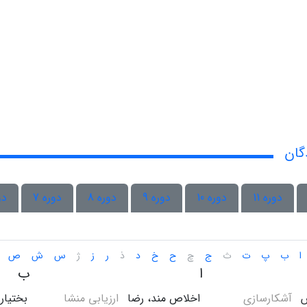
گان
دوره 11
دوره 10
دوره 9
دوره 8
دوره 7
دو
ا
ب
پ
ت
ث
ج
چ
ح
خ
د
ذ
ر
ز
ژ
س
ش
ص
ا
ب
س
آشکارسازی
اخلاص مند، رضا
ارزیابی منشا
بختیار