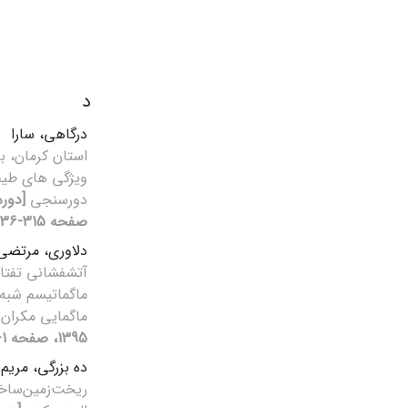
د
درگاهی، سارا
استان کرمان، با
ویژگی های طیف
دورسنجی
صفحه 315-336]
دلاوری، مرتض
آتشفشانی تفتا
ماگماتیسم شبه 
ماگمایی مکران
1395، صفحه 1-14]
ده بزرگی، مریم
ریخت‌زمین‌ساخ