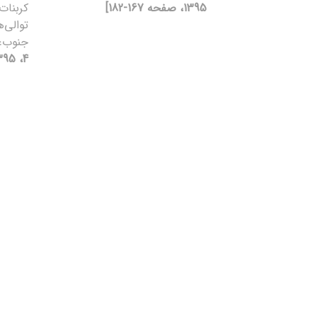
1395، صفحه 167-182]
کربنات‌
توالی‌
جنوب‌
4، 1395، صفحه 337-351]