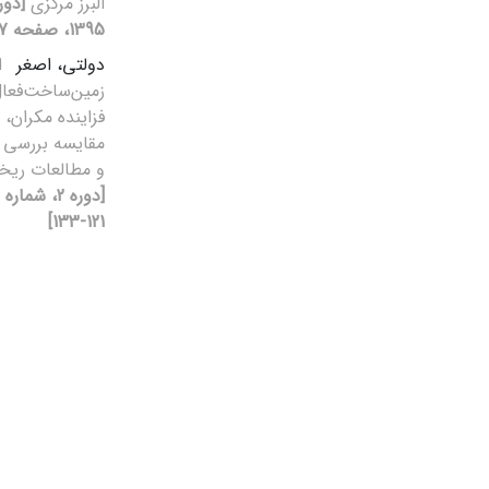
البرز مرکزی
1395، صفحه 197-210]
دولتی، اصغر
ا
زمین‌ساخت‌فعا
فزاینده مکران، 
مقایسه بررسی 
و مطالعات ریخ
121-133]