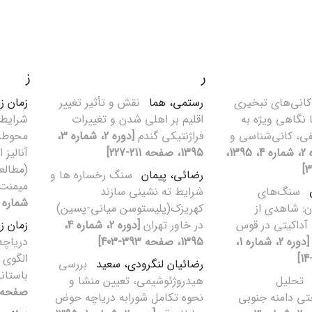
ر
ز
کانی‌های تبخیری
رستمی، هما
نقش و تأثیر تغییر
زمان ز
 نگاهی ویژه به
اقلیم بر اهلی شدن و تغییرات
شرایط 
ی، کانی‌شناسی و
فراژنتیکی گندم
[دوره 2، شماره 3،
محوطه‌
[دوره 2، شماره 4، 1395،
1395، صفحه 211-227]
آنالیز 
(مطالع
رضائی، پیمان
سنگ رخساره ها و
میمنت 
ی
سنگ‌های
شرایط ته نشینی سازند
شماره 1، 1395، صفحه 41-51
ن: شاهدی از
کهریزک(پلیستوسن میانی-پسین)
آداکیتی در قوس
در خاور تهران
[دوره 2، شماره 4،
زمان ز
[دوره 2، شماره 1،
1395، صفحه 393-403]
دریاچه
الگوی 
رضائیان لنگرودی، سعید
بررسی
باستا
تحلیل
هیدروژئوشیمی، تعیین منشا و
صفحه 93-107
تی دامنه جنوبی
نحوه تکامل شورابه دریاچه حوض