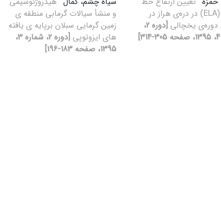
 حمزه
تعیین ارتفاع خط
سیاه چشم، کمال
هیدروژئوشیمی
تعادل (ELA) در دره‌ی هراز در
و منشأ سیالات گرمابی منطقه ی
دوره‌ی یخچالی
[دوره 2،
زمین گرمایی سبلان برپایه ی یافته
]
های ایزوتوپی
[دوره 2، شماره 3،
1395، صفحه 183-196]