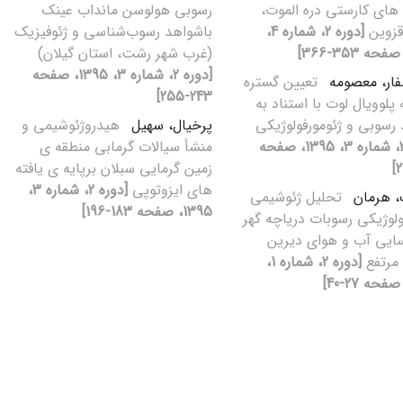
ای کارستی دره الموت،
رسوبی هولوسن مانداب عینک
قزوین
[دوره 2، شماره 4،
باشواهد رسوب‌شناسی و ژئوفیزیک
(غرب شهر رشت، استان گیلان)
[دوره 2، شماره 3، 1395، صفحه
ار، معصومه
تعیین گستره
243-255]
پلوویال لوت با استناد به
رسوبی و ژئومورفولوژیکی
پرخیال، سهیل
هیدروژئوشیمی و
[دوره 2، شماره 3، 1395، صفحه
منشأ سیالات گرمابی منطقه ی
زمین گرمایی سبلان برپایه ی یافته
های ایزوتوپی
[دوره 2، شماره 3،
، هرمان
تحلیل ژئوشیمی
1395، صفحه 183-196]
نولوژیکی رسوبات دریاچه گهر
ایی آب و هوای دیرین
مرتفع
[دوره 2، شماره 1،