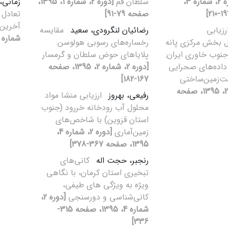
[دوره 2، شماره 3،
سلطان قم
[دوره 2، شماره 1، 1395،
زمانی،
صفحه 79-91]
آخرین 
رزیابی
رضائیان لنگرودی، سعید
مقایسه
شماره 4، 1395، صفحه 305-314
ل بخش مرکزی پانه
رخساره‌های رسوبی هولوسن
جنوب خاوری ایران:
پلایاهای حوض سلطان و گرمسار
داده‌های صحرایی
[دوره 2، شماره 2، 1395، صفحه
ت‌زمین‌ساختی
167-182]
[دوره 2، شماره 2، 1395، صفحه
رفیعی، بهروز
ارزیابی منشا مواد
محلول آب رودخانه خررود (جنوب
استان قزوین) با شاخص‌های
زمین‌آماری
[دوره 2، شماره 4،
1395، صفحه 367-378]
رنجبر، حجت اله
کانی‌های
تبخیری استان کرمان، با نگاهی
ویژه به ویژگی های طیفی،
کانی‌شناسی و دورسنجی
[دوره 2،
شماره 4، 1395، صفحه 315-
336]