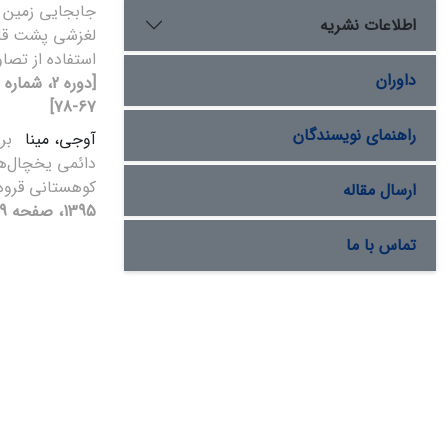
جابجایی زمین ل
اطلاعات نشریه
لغزشی پشت قلع
استفاده از تصاو
داوران
67-78]
راهنمای نویسندگان
آوجی، مینا
بر
دائمی یخچال‌ها
کوهستانی قرو
ارسال مقاله
1395، صفحه 379-391]
تماس با ما