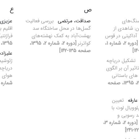
ص
ع
نگ‌های
صداقت، مرتضی
بررسی فعالیت
عزیزی،
ن: شاهدی از
گسل‌ها در محل ساختگاه سد
اقلیم 
آداکیتی در قوس
بهشت‌آباد به کمک نهشته‌های
فراژنت
[دوره 2، شماره 1،
کواترنر
[دوره 2، شماره 2، 1395،
1395، صفحه 211-227]
صفحه 135-142]
علیزاد
تشکیل دریاچه
ژئوشیم
ثیر آن بر الگوی
دریاچه
های باستانی
هوای د
[دوره 2، شماره 2، 1395، صفحه
شماره 1، 1395، صفحه 27-40
عارفه
تعیین
وویال لوت با
د رسوبی و
[دوره 2، شماره 3،