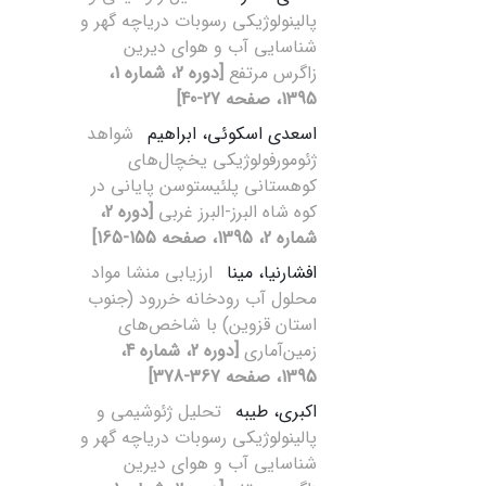
پالینولوژیکی رسوبات دریاچه گهر و
شناسایی آب و هوای دیرین
زاگرس مرتفع
[دوره 2، شماره 1،
1395، صفحه 27-40]
اسعدی اسکوئی، ابراهیم
شواهد
ژئومورفولوژیکی یخچال‌های
کوهستانی پلئیستوسن پایانی در
کوه شاه البرز-البرز غربی
[دوره 2،
شماره 2، 1395، صفحه 155-165]
افشارنیا، مینا
ارزیابی منشا مواد
محلول آب رودخانه خررود (جنوب
استان قزوین) با شاخص‌های
زمین‌آماری
[دوره 2، شماره 4،
1395، صفحه 367-378]
اکبری، طیبه
تحلیل ژئوشیمی و
پالینولوژیکی رسوبات دریاچه گهر و
شناسایی آب و هوای دیرین