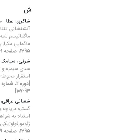
ش
شاکری، عطا
س
آتشفشانی تفتا
ماگماتیسم شبه 
ماگمایی مکران
1395، صفحه 1-14]
شرفی، سیامک
سدی سیمره و تا
استقرار محوطه 
93-107]
شعبانی عراقی، 
گستره دریاچه پل
استناد به شواه
ژئومورفولوژیکی
1395، صفحه 229-241]