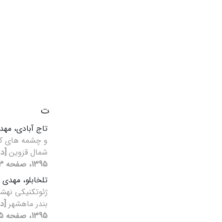
ت
تاج آبادی، مه
و چشمه های کا
شمال قزوین
1395، صفحه 353-366]
تلخابلو، مهدی
ژئوتکنیکی نهشت
بندر ماهشهر
1395، صفحه 15-25]