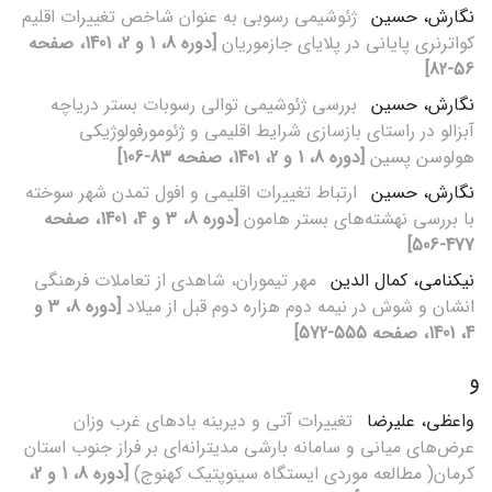
نگارش، حسین
ژئوشیمی رسوبی به عنوان شاخص تغییرات اقلیم
کواترنری پایانی در پلایای جازموریان
[دوره 8، 1 و 2، 1401، صفحه
56-82]
نگارش، حسین
بررسی ژئوشیمی توالی رسوبات بستر دریاچه
آبزالو در راستای بازسازی شرایط اقلیمی و ژئومورفولوژیکی
هولوسن پسین
[دوره 8، 1 و 2، 1401، صفحه 83-106]
نگارش، حسین
ارتباط تغییرات اقلیمی و افول تمدن شهر سوخته
با بررسی نهشته‌های بستر هامون
[دوره 8، 3 و 4، 1401، صفحه
477-506]
نیکنامی، کمال الدین
مهر تیموران، شاهدی از تعاملات فرهنگی
انشان و شوش در نیمه دوم هزاره دوم قبل از میلاد
[دوره 8، 3 و
4، 1401، صفحه 555-572]
و
واعظی، علیرضا
تغییرات آتی و دیرینه بادهای غرب وزان
عرض‌های میانی و سامانه بارشی مدیترانه‌ای بر فراز جنوب استان
کرمان( مطالعه موردی ایستگاه سینوپتیک کهنوج)
[دوره 8، 1 و 2،