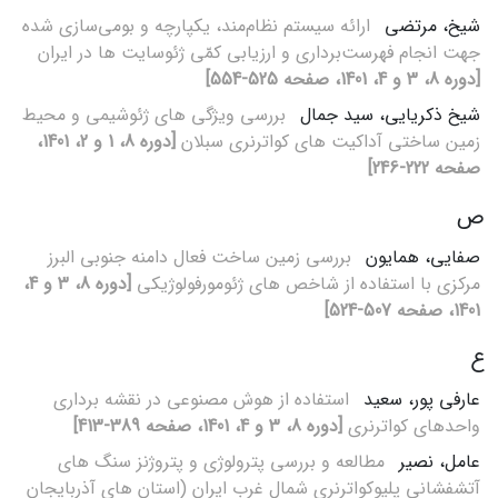
شیخ، مرتضی
ارائه سیستم نظام‌مند، یکپارچه و بومی‌سازی شده
جهت انجام فهرست‌برداری و ارزیابی کمّی ژئوسایت ها در ایران
[دوره 8، 3 و 4، 1401، صفحه 525-554]
شیخ ذکریایی، سید جمال
بررسی ویژگی های ژئوشیمی و محیط
زمین ساختی آداکیت های کواترنری سبلان
[دوره 8، 1 و 2، 1401،
صفحه 222-246]
ص
صفایی، همایون
بررسی زمین ساخت فعال دامنه جنوبی البرز
مرکزی با استفاده از شاخص های ژئومورفولوژیکی
[دوره 8، 3 و 4،
1401، صفحه 507-524]
ع
عارفی پور، سعید
استفاده از هوش مصنوعی در نقشه برداری
واحدهای کواترنری
[دوره 8، 3 و 4، 1401، صفحه 389-413]
عامل، نصیر
مطالعه و بررسی پترولوژی و پتروژنز سنگ های
آتشفشانی پلیوکواترنری شمال غرب ایران (استان های آذربایجان