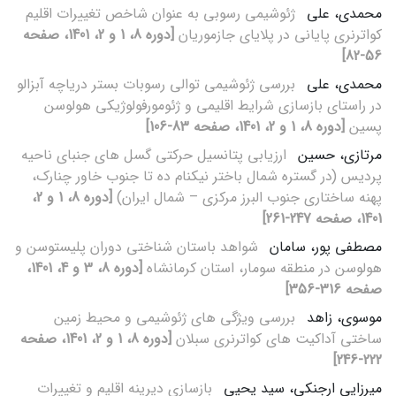
محمدی، علی
ژئوشیمی رسوبی به عنوان شاخص تغییرات اقلیم
کواترنری پایانی در پلایای جازموریان
[دوره 8، 1 و 2، 1401، صفحه
56-82]
محمدی، علی
بررسی ژئوشیمی توالی رسوبات بستر دریاچه آبزالو
در راستای بازسازی شرایط اقلیمی و ژئومورفولوژیکی هولوسن
پسین
[دوره 8، 1 و 2، 1401، صفحه 83-106]
مرتازی، حسین
ارزیابی پتانسیل حرکتی گسل های جنبای ناحیه
پردیس (در گستره شمال باختر نیکنام ده تا جنوب خاور چنارک،
پهنه ساختاری جنوب البرز مرکزی – شمال ایران)
[دوره 8، 1 و 2،
1401، صفحه 247-261]
مصطفی پور، سامان
شواهد باستان شناختی دوران پلیستوسن و
هولوسن در منطقه سومار، استان کرمانشاه
[دوره 8، 3 و 4، 1401،
صفحه 316-356]
موسوی، زاهد
بررسی ویژگی های ژئوشیمی و محیط زمین
ساختی آداکیت های کواترنری سبلان
[دوره 8، 1 و 2، 1401، صفحه
222-246]
میرزایی ارجنکی، سید یحیی
بازسازی دیرینه اقلیم و تغییرات