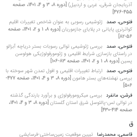
آذربایجان شرقی، غربی و اردبیل)
[دوره 8، 3 و 4، 1401، صفحه
455-476]
فتوحی، صمد
ژئوشیمی رسوبی به عنوان شاخص تغییرات اقلیم
کواترنری پایانی در پلایای جازموریان
[دوره 8، 1 و 2، 1401، صفحه
56-82]
فتوحی، صمد
بررسی ژئوشیمی توالی رسوبات بستر دریاچه آبزالو
در راستای بازسازی شرایط اقلیمی و ژئومورفولوژیکی هولوسن
پسین
[دوره 8، 1 و 2، 1401، صفحه 83-106]
فتوحی، صمد
ارتباط تغییرات اقلیمی و افول تمدن شهر سوخته با
بررسی نهشته‌های بستر هامون
[دوره 8، 3 و 4، 1401، صفحه 477-
506]
فرشن، مانفرد
بررسی میکرومورفولوژی و برآورد بارندگی گذشته
در توالی لس-پالئوسل شرق استان گلستان
[دوره 8، 3 و 4، 1401،
صفحه 414-430]
ق
قاسمی، محمدرضا
تبیین موقعیت زمین‌ساختی-فرسایشی