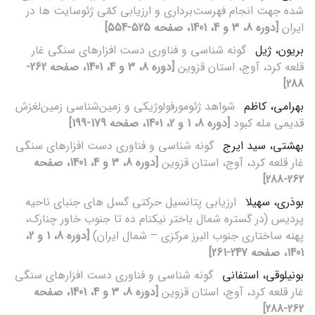
شده جهت انجام فهرست‌برداری و ارزیابی کمّی ژئوسایت ها در
ایران
[دوره 8، 3 و 4، 1401، صفحه 525-554]
بریون، ژیل
گونه شناسی و فناوری دست افزارهای سنگی غار
قلعه کرد، آوج، استان قزوین
[دوره 8، 3 و 4، 1401، صفحه 262-
288]
بهرامی، کاظم
شواهد ژئومورفولوژیکی و زمین‌شناسی زمین‌لغزش
قدیمی مله کبود
[دوره 8، 1 و 2، 1401، صفحه 179-199]
بهشتی، سید ایرج
گونه شناسی و فناوری دست افزارهای سنگی
غار قلعه کرد، آوج، استان قزوین
[دوره 8، 3 و 4، 1401، صفحه
262-288]
بوذری، سهیلا
ارزیابی پتانسیل حرکتی گسل های جنبای ناحیه
پردیس (در گستره شمال باختر نیکنام ده تا جنوب خاور چنارک،
پهنه ساختاری جنوب البرز مرکزی – شمال ایران)
[دوره 8، 1 و 2،
1401، صفحه 247-261]
بونیلوقی، استفانی
گونه شناسی و فناوری دست افزارهای سنگی
غار قلعه کرد، آوج، استان قزوین
[دوره 8، 3 و 4، 1401، صفحه
262-288]