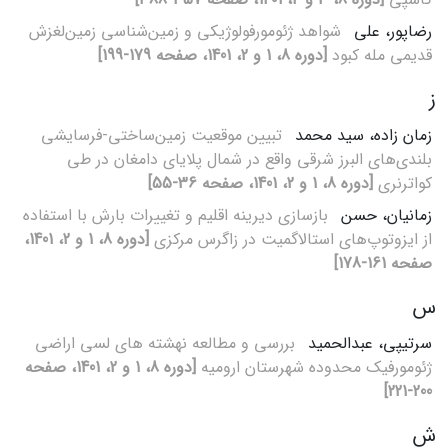
رضاپور، علی
شواهد ژئومورفولوژیکی و زمین‌شناسی زمین‌لغزش
قدیمی مله کبود
[دوره 8، 1 و 2، 1401، صفحه 179-199]
ز
زمان زاده، سید محمد
تبیین موقعیت زمین‌ساختی-فرسایشی
بلندی‌های البرز شرقی واقع در شمال پلایای دامغان در طی
کواترنری
[دوره 8، 1 و 2، 1401، صفحه 36-55]
زمانیان، حسن
بازسازی دیرینه اقلیم و تغییرات بارش با استفاده
از ایزوتوپ‌های استالاگمیت در زاگرس مرکزی
[دوره 8، 1 و 2، 1401،
صفحه 161-178]
س
سرتیپی، عبدالحمید
بررسی و مطالعه نهشته های لسی اراضی
ژئومورفیک محدوده شهرستان ارومیه
[دوره 8، 1 و 2، 1401، صفحه
200-221]
ش