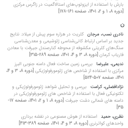
بارش با استفاده از ایزوتوپ‌های استالاگمیت در زاگرس مرکزی
[دوره 8، 1 و 2، 1401، صفحه 161-178]
ن
نادری نسب، مرجان
کلریت در هزاره سوم پیش از میلاد: نتایج
جدید بر اساس ارتباط کانی‌شناسی ژئو‌شیمی و معدن‌شناسی
سنگ‌های کلریتی مکشوفه از محوطه کنارصندل جیرفت با معادن
فاریاب کرمان
[دوره 8، 3 و 4، 1401، صفحه 289-315]
ندیمی، علیرضا
بررسی زمین ساخت فعال دامنه جنوبی البرز
مرکزی با استفاده از شاخص های ژئومورفولوژیکی
[دوره 8، 3 و 4،
1401، صفحه 507-524]
نژادافضلی، کرامت
بررسی و تحلیل شواهد ژئومورفولوژیکی و
تکتونیکی فعال با استفاده از شاخص های ژئومورفولوژیکی در
دامنه های شمالی دشت جیرفت
[دوره 8، 1 و 2، 1401، صفحه 17-
35]
نظری، حمید
استفاده از هوش مصنوعی در نقشه برداری
واحدهای کواترنری
[دوره 8، 3 و 4، 1401، صفحه 389-413]