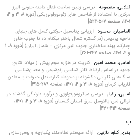
اعلایی، معصومه
بررسی زمین ساخت فعال دامنه جنوبی البرز
مرکزی با استفاده از شاخص های ژئومورفولوژیکی
[دوره 8، 3 و 4،
1401، صفحه 507-524]
الماسیان، محمود
ارزیابی پتانسیل حرکتی گسل های جنبای
ناحیه پردیس (در گستره شمال باختر نیکنام ده تا جنوب خاور
چنارک، پهنه ساختاری جنوب البرز مرکزی – شمال ایران)
[دوره 8، 1
و 2، 1401، صفحه 247-261]
امامی، محمد امین
کلریت در هزاره سوم پیش از میلاد: نتایج
جدید بر اساس ارتباط کانی‌شناسی ژئو‌شیمی و معدن‌شناسی
سنگ‌های کلریتی مکشوفه از محوطه کنارصندل جیرفت با معادن
فاریاب کرمان
[دوره 8، 3 و 4، 1401، صفحه 289-315]
امیری، زانیار
بررسی میکرومورفولوژی و برآورد بارندگی گذشته در
توالی لس-پالئوسل شرق استان گلستان
[دوره 8، 3 و 4، 1401،
صفحه 414-430]
ب
بدری کللو، نازنین
ارائه سیستم نظام‌مند، یکپارچه و بومی‌سازی