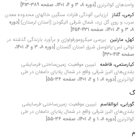
واحدهای کواترنری
[دوره 8، 3 و 4، 1401، صفحه 389-413]
کرمی، گلناز
ارزیابی آلودگی فلزات سنگین خاکهای محدوده معدن
سرب و روی گل زرد، شمال شرقی الیگودرز (استان لرستان)
[دوره
8، 3 و 4، 1401، صفحه 431-454]
کهل، مارتین
بررسی میکرومورفولوژی و برآورد بارندگی گذشته در
توالی لس-پالئوسل شرق استان گلستان
[دوره 8، 3 و 4، 1401،
صفحه 414-430]
کیارستمی، فاطمه
تبیین موقعیت زمین‌ساختی-فرسایشی
بلندی‌های البرز شرقی واقع در شمال پلایای دامغان در طی
کواترنری
[دوره 8، 1 و 2، 1401، صفحه 36-55]
گ
گورابی، ابوالقاسم
تبیین موقعیت زمین‌ساختی-فرسایشی
بلندی‌های البرز شرقی واقع در شمال پلایای دامغان در طی
کواترنری
[دوره 8، 1 و 2، 1401، صفحه 36-55]
م