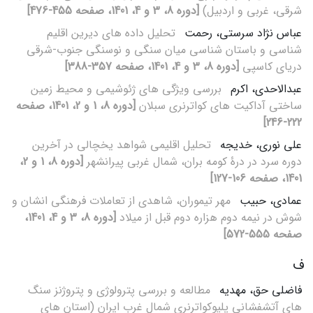
شرقی، غربی و اردبیل)
[دوره 8، 3 و 4، 1401، صفحه 455-476]
عباس نژاد سرستی، رحمت
تحلیل داده های دیرین اقلیم
شناسی و باستان شناسی میان سنگی و نوسنگی جنوب-شرقی
دریای کاسپی
[دوره 8، 3 و 4، 1401، صفحه 357-388]
عبدالاحدی، اکرم
بررسی ویژگی های ژئوشیمی و محیط زمین
ساختی آداکیت های کواترنری سبلان
[دوره 8، 1 و 2، 1401، صفحه
222-246]
علی نوری، خدیجه
تحلیل اقلیمی شواهد یخچالی در آخرین
دوره سرد در درۀ کومه بران، شمال غربی پیرانشهر
[دوره 8، 1 و 2،
1401، صفحه 106-127]
عمادی، حبیب
مهر تیموران، شاهدی از تعاملات فرهنگی انشان و
شوش در نیمه دوم هزاره دوم قبل از میلاد
[دوره 8، 3 و 4، 1401،
صفحه 555-572]
ف
فاضلی حق، مهدیه
مطالعه و بررسی پترولوژی و پتروژنز سنگ
های آتشفشانی پلیوکواترنری شمال غرب ایران (استان های