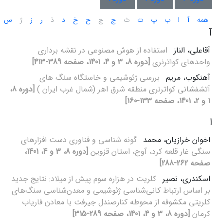
همه
آ
ا
ب
پ
ت
ث
ج
چ
ح
خ
د
ذ
ر
ز
ژ
س
آ
آقاعلی، الناز
استفاده از هوش مصنوعی در نقشه برداری
واحدهای کواترنری
[دوره 8، 3 و 4، 1401، صفحه 389-413]
آهنکوب، مریم
بررسی ژئوشیمی و خاستگاه سنگ های
آتشفشانی کواترنری منطقه شرق اهر (شمال غرب ایران )
[دوره 8،
1 و 2، 1401، صفحه 133-160]
ا
اخوان خرازیان، محمد
گونه شناسی و فناوری دست افزارهای
سنگی غار قلعه کرد، آوج، استان قزوین
[دوره 8، 3 و 4، 1401،
صفحه 262-288]
اسکندری، نصیر
کلریت در هزاره سوم پیش از میلاد: نتایج جدید
بر اساس ارتباط کانی‌شناسی ژئو‌شیمی و معدن‌شناسی سنگ‌های
کلریتی مکشوفه از محوطه کنارصندل جیرفت با معادن فاریاب
کرمان
[دوره 8، 3 و 4، 1401، صفحه 289-315]