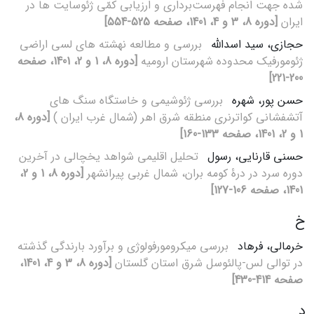
شده جهت انجام فهرست‌برداری و ارزیابی کمّی ژئوسایت ها در
ایران
[دوره 8، 3 و 4، 1401، صفحه 525-554]
حجازی، سید اسدالله
بررسی و مطالعه نهشته های لسی اراضی
ژئومورفیک محدوده شهرستان ارومیه
[دوره 8، 1 و 2، 1401، صفحه
200-221]
حسن پور، شهره
بررسی ژئوشیمی و خاستگاه سنگ های
آتشفشانی کواترنری منطقه شرق اهر (شمال غرب ایران )
[دوره 8،
1 و 2، 1401، صفحه 133-160]
حسنی قارنایی، رسول
تحلیل اقلیمی شواهد یخچالی در آخرین
دوره سرد در درۀ کومه بران، شمال غربی پیرانشهر
[دوره 8، 1 و 2،
1401، صفحه 106-127]
خ
خرمالی، فرهاد
بررسی میکرومورفولوژی و برآورد بارندگی گذشته
در توالی لس-پالئوسل شرق استان گلستان
[دوره 8، 3 و 4، 1401،
صفحه 414-430]
د