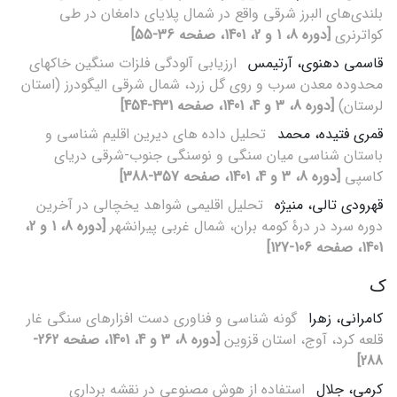
بلندی‌های البرز شرقی واقع در شمال پلایای دامغان در طی
کواترنری
[دوره 8، 1 و 2، 1401، صفحه 36-55]
قاسمی دهنوی، آرتیمس
ارزیابی آلودگی فلزات سنگین خاکهای
محدوده معدن سرب و روی گل زرد، شمال شرقی الیگودرز (استان
لرستان)
[دوره 8، 3 و 4، 1401، صفحه 431-454]
قمری فتیده، محمد
تحلیل داده های دیرین اقلیم شناسی و
باستان شناسی میان سنگی و نوسنگی جنوب-شرقی دریای
کاسپی
[دوره 8، 3 و 4، 1401، صفحه 357-388]
قهرودی تالی، منیژه
تحلیل اقلیمی شواهد یخچالی در آخرین
دوره سرد در درۀ کومه بران، شمال غربی پیرانشهر
[دوره 8، 1 و 2،
1401، صفحه 106-127]
ک
کامرانی، زهرا
گونه شناسی و فناوری دست افزارهای سنگی غار
قلعه کرد، آوج، استان قزوین
[دوره 8، 3 و 4، 1401، صفحه 262-
288]
کرمی، جلال
استفاده از هوش مصنوعی در نقشه برداری