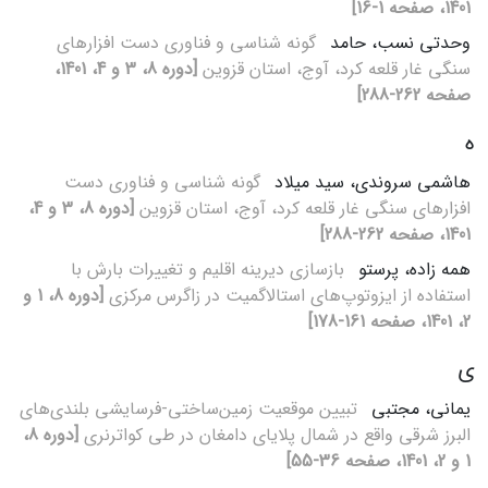
1401، صفحه 1-16]
وحدتی نسب، حامد
گونه شناسی و فناوری دست افزارهای
سنگی غار قلعه کرد، آوج، استان قزوین
[دوره 8، 3 و 4، 1401،
صفحه 262-288]
ه
هاشمی سروندی، سید میلاد
گونه شناسی و فناوری دست
افزارهای سنگی غار قلعه کرد، آوج، استان قزوین
[دوره 8، 3 و 4،
1401، صفحه 262-288]
همه زاده، پرستو
بازسازی دیرینه اقلیم و تغییرات بارش با
استفاده از ایزوتوپ‌های استالاگمیت در زاگرس مرکزی
[دوره 8، 1 و
2، 1401، صفحه 161-178]
ی
یمانی، مجتبی
تبیین موقعیت زمین‌ساختی-فرسایشی بلندی‌های
البرز شرقی واقع در شمال پلایای دامغان در طی کواترنری
[دوره 8،
1 و 2، 1401، صفحه 36-55]