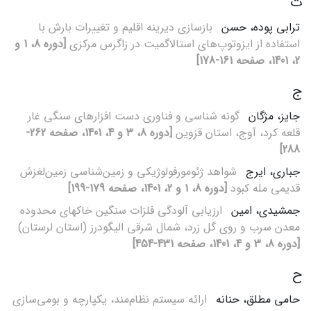
ت
ترابی پوده، حسن
بازسازی دیرینه اقلیم و تغییرات بارش با
استفاده از ایزوتوپ‌های استالاگمیت در زاگرس مرکزی
[دوره 8، 1 و
2، 1401، صفحه 161-178]
ج
جایز، مژگان
گونه شناسی و فناوری دست افزارهای سنگی غار
قلعه کرد، آوج، استان قزوین
[دوره 8، 3 و 4، 1401، صفحه 262-
288]
جباری، ایرج
شواهد ژئومورفولوژیکی و زمین‌شناسی زمین‌لغزش
قدیمی مله کبود
[دوره 8، 1 و 2، 1401، صفحه 179-199]
جمشیدی، امین
ارزیابی آلودگی فلزات سنگین خاکهای محدوده
معدن سرب و روی گل زرد، شمال شرقی الیگودرز (استان لرستان)
[دوره 8، 3 و 4، 1401، صفحه 431-454]
ح
حامی مطلق، حنانه
ارائه سیستم نظام‌مند، یکپارچه و بومی‌سازی