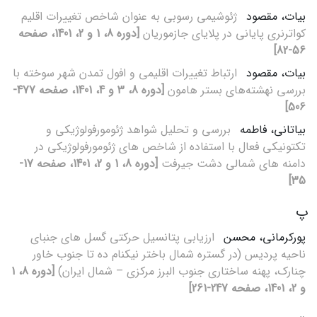
بیات، مقصود
ژئوشیمی رسوبی به عنوان شاخص تغییرات اقلیم
کواترنری پایانی در پلایای جازموریان
[دوره 8، 1 و 2، 1401، صفحه
56-82]
بیات، مقصود
ارتباط تغییرات اقلیمی و افول تمدن شهر سوخته با
بررسی نهشته‌های بستر هامون
[دوره 8، 3 و 4، 1401، صفحه 477-
506]
بیاتانی، فاطمه
بررسی و تحلیل شواهد ژئومورفولوژیکی و
تکتونیکی فعال با استفاده از شاخص های ژئومورفولوژیکی در
دامنه های شمالی دشت جیرفت
[دوره 8، 1 و 2، 1401، صفحه 17-
35]
پ
پورکرمانی، محسن
ارزیابی پتانسیل حرکتی گسل های جنبای
ناحیه پردیس (در گستره شمال باختر نیکنام ده تا جنوب خاور
چنارک، پهنه ساختاری جنوب البرز مرکزی – شمال ایران)
[دوره 8، 1
و 2، 1401، صفحه 247-261]