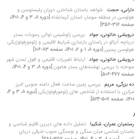
دارابی، حجت
شواهد باستان شناختی دوران پلیستوسن و
هولوسن در منطقه سومار، استان کرمانشاه
[دوره 8، 3 و 4، 1401،
صفحه 316-356]
درویشی خاتونی، جواد
بررسی ژئوشیمی توالی رسوبات بستر
دریاچه آبزالو در راستای بازسازی شرایط اقلیمی و ژئومورفولوژیکی
هولوسن پسین
[دوره 8، 1 و 2، 1401، صفحه 83-106]
درویشی خاتونی، جواد
ارتباط تغییرات اقلیمی و افول تمدن شهر
سوخته با بررسی نهشته‌های بستر هامون
[دوره 8، 3 و 4، 1401،
صفحه 477-506]
ده بزرگی، مریم
بررسی زمین ساخت فعال دامنه جنوبی البرز
مرکزی با استفاده از شاخص های ژئومورفولوژیکی
[دوره 8، 3 و 4،
1401، صفحه 507-524]
ر
رستمیان عمران، شکیبا
تحلیل داده های دیرین اقلیم شناسی و
باستان شناسی میان سنگی و نوسنگی جنوب-شرقی دریای
کاسپی
[دوره 8، 3 و 4، 1401، صفحه 357-388]