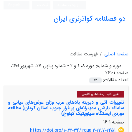
ورود به سامانه
ثبت نام
English
دو فصلنامه کواترنری ایران
صفحه اصلی
فهرست مقالات
دوره و شماره:
دوره 8، 1 و 2 - شماره پیاپی 27، شهریور 1401،
صفحه 1-261
تعداد مقالات:
12
تغییر اقلیم، رخدادهای اقلیمی
تغییرات آتی و دیرینه بادهای غرب وزان عرض‌های میانی و
سامانه بارشی مدیترانه‌ای بر فراز جنوب استان کرمان( مطالعه
موردی ایستگاه سینوپتیک کهنوج)
صفحه
1-16
https://doi.org/10.22034/irqua.2022.702451