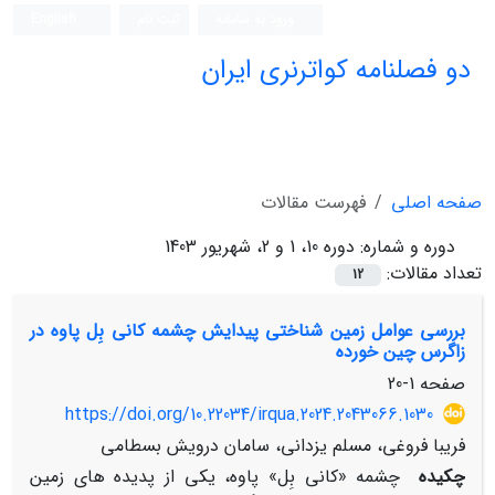
ورود به سامانه
ثبت نام
English
دو فصلنامه کواترنری ایران
صفحه اصلی
فهرست مقالات
دوره و شماره:
دوره 10، 1 و 2، شهریور 1403
تعداد مقالات:
12
بررسی عوامل زمین شناختی پیدایش چشمه کانی بِل پاوه در
زاگرس چین خورده
صفحه
1-20
https://doi.org/10.22034/irqua.2024.2043066.1030
فریبا فروغی، مسلم یزدانی، سامان درویش بسطامی
چکیده
چشمه «کانی بِل» پاوه، یکی از پدیده های زمین