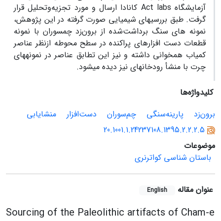
آزمایشگاه
Act labs
کانادا ارسال و مورد تجزیه‌وتحلیل قرار
گرفت. طبق بررسی­های شیمیایی صورت گرفته در این پژوهش،
نمونه ­های سنگ برداشت‌شده از برون‌زد چم­سوران با نمونه
قطعات دست ­افزارهای پراکنده در سطح محوطه ازنظر عناصر
کمیاب همخوانی داشته و نیز این تطابق عناصر در نمونه­های
چرت با منشأ رودخانه­ای نیز دیده می­شود.
کلیدواژه‌ها
برون‌زد
پارینه‌سنگی
چم‌سوران
دست‌افزار
منشا‌یابی
20.1001.1.24237108.1395.2.2.2.5
موضوعات
باستان شناسی کواترنری
عنوان مقاله
English
Sourcing of the Paleolithic artifacts of Cham-e