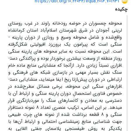
https://doi.org/10.22034/irqua.2016.701931
چکیده
محوطه چم­سوران در حوضه رودخانه راوند در غرب روستای
لرینی آجودان در شرق شهرستان اسلام‌آباد استان کرمانشاه
واقع‌شده و شامل محوطه وسیع و روبازی از دوران پارینه ­
سنگی است که پیرامون یک برون‌زد افیولیتی شکل‌گرفته
است. این محوطه نسبت به سایر محوطه­ های پارینه­ سنگی
روباز منطقه از وسعت بیشتری برخوردار بوده و پراکندگی دست­
افزاری نسبتاً زیادی دارد. ازآنجا که منشایابی منابع ماده خام
سنگ نقش بسیار مهمی در بازسازی شبکه­ های فرهنگی و
ارتباطی در دوران پیش‌ازتاریخ ایفا می­نماید، منشایابی دست­
افزارهای سنگی این محوطه، برخی مسائل مطرح‌شده در
خصوص فناوری استحصالِ دوران پارینه­ سنگی و ارتباط آن با
دسترسی به معادن و کانسارهای سنگ را موردبازنگری قرار
می­دهد. بر این اساس، ترکیب عنصری تعداد 8 نمونه دست­افزار
سنگی و 8 قطعه برداشت ­شده از نمونه­ های چرت طبیعی
جهت شناسایی منابع زمین­شناسی احتمالی و ارتباط آن‌ها با
یکدیگر به روش طیف­سنجی پلاسمای جفتی القایی به