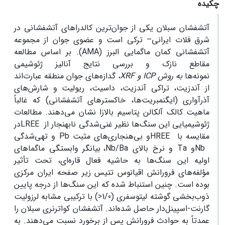
چکیده
آتشفشان سبلان یکی از جوان‌ترین کالدراهای آتشفشانی در
شرق فلات ایرانی– ترکی است و عضوی جوان از مجموعه
آتشفشانی کمان ماگمایی البرز (
AMA
). بر اساس مطالعه
مقاطع نازک و بررسی نتایج آنالیز ژئوشیمی
نمونه‌ها
به
روش
ICP
و
XRF
،
گدازه‌های جوان منطقه عبارت‌اند
از آندزیت، تراکی آندزیت، داسیت، ریولیت و شارش‌های
آذرآواری (ایگنمبریت‌ها، خاکسترهای آتشفشانی) که غالباً
ماهیت کالک آلکالن پتاسیم بالازا نشان می‌دهند. مطالعات
ژئوشیمیایی این سنگ‌ها نظیر غنی‌شدگی نابهنجار از
LREE
در
مقایسه با
HREE
و بی‌هنجاری‌های مثبت
Pb
و تهی‌شدگی
Nb
و
Ta
و نرخ بالای
Ba
/
Nb
، بیانگر وابستگی ماگماهای
اولیه این سنگ‌ها به حاشیه فعال قاره‌ای، تحت تأثیر
مؤلفه‌های فرورانش اقیانوس تتیس زیر صفحه ایران مرکزی
بوده است. چنین استنباط شده که این سنگ‌ها از درجه پایین
ذوب‌بخشی گوشته لیتوسفری (1/0<) با ترکیبی مشابه لرزولیت
گارنت
-
اسپینل‌دار حاصل شده‌اند. آتشفشان کواترنری سبلان را
عمدتاً به حوادث فرورانش پس از برخورد نسبت می‌دهند
.
به