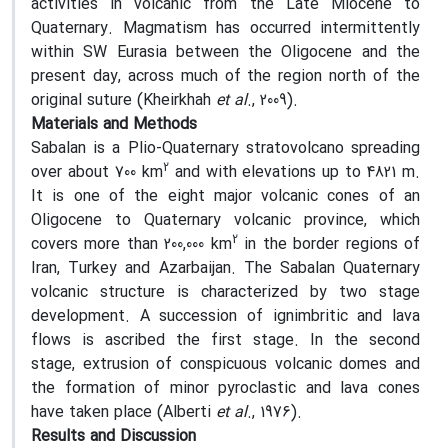
activities in volcanic from the Late Miocene to
Quaternary. Magmatism has occurred intermittently
within SW Eurasia between the Oligocene and the
present day, across much of the region north of the
original suture (Kheirkhah
et al
., 2009).
Materials and Methods
Sabalan is a Plio-Quaternary stratovolcano spreading
2
over about 700 km
and with elevations up to 4821 m.
It is one of the eight major volcanic cones of an
Oligocene to Quaternary volcanic province, which
2
covers more than 200,000 km
in the border regions of
Iran, Turkey and Azarbaijan. The Sabalan Quaternary
volcanic structure is characterized by two stage
development. A succession of ignimbritic and lava
flows is ascribed the first stage. In the second
stage, extrusion of conspicuous volcanic domes and
the formation of minor pyroclastic and lava cones
have taken place (Alberti
et al
., 1976).
Results and Discussion