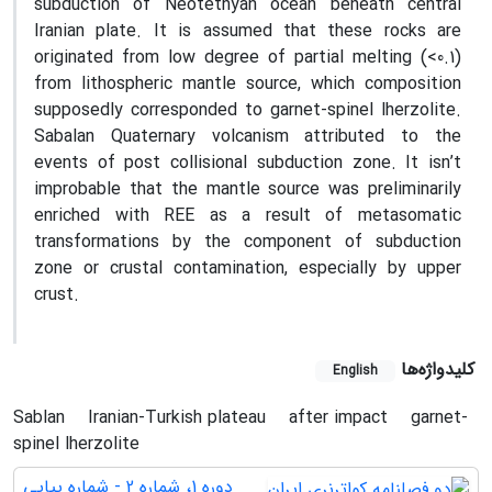
subduction of Neotethyan ocean beneath central
Iranian plate. It is assumed that these rocks are
originated from low degree of partial melting (<0.1)
from lithospheric mantle source, which composition
supposedly corresponded to garnet-spinel lherzolite.
Sabalan Quaternary volcanism attributed to the
events of post collisional subduction zone. It isn’t
improbable that the mantle source was preliminarily
enriched with REE as a result of metasomatic
transformations by the component of subduction
zone or crustal contamination, especially by upper
crust.
کلیدواژه‌ها
English
Sablan
Iranian-Turkish plateau
after impact
garnet-
spinel lherzolite
دوره 1، شماره 2 - شماره پیاپی