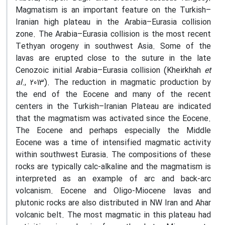
Magmatism is an important feature on the Turkish–
Iranian high plateau in the Arabia–Eurasia collision
zone. The Arabia–Eurasia collision is the most recent
Tethyan orogeny in southwest Asia. Some of the
lavas are erupted close to the suture in the late
Cenozoic initial Arabia–Eurasia collision (Kheirkhah
et
al
., 2013). The reduction in magmatic production by
the end of the Eocene and many of the recent
centers in the Turkish–Iranian Plateau are indicated
that the magmatism was activated since the Eocene.
The Eocene and perhaps especially the Middle
Eocene was a time of intensified magmatic activity
within southwest Eurasia. The compositions of these
rocks are typically calc-alkaline and the magmatism is
interpreted as an example of arc and back-arc
volcanism. Eocene and Oligo-Miocene lavas and
plutonic rocks are also distributed in NW Iran and Ahar
volcanic belt. The most magmatic in this plateau had