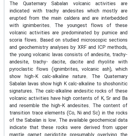
The Quaternary Sabalan volcanic activities are
indicated with trachy andesites which mostly are
erupted from the main caldera and are interbedded
with ignimberites. The youngest flows of these
volcanic activities are predominated by pumice and
scoria flows. Based on studied microscopic sections
and geochemistry analyses by XRF and ICP methods,
the young volcanic lavas consists of andesite, trachy-
andesite, trachy- dacite, dacite and rhyolite with
pyroclastic flows (ignimbrites, volcanic ash), which
show high-K calc-alkaline nature. The Quaternary
Sabalan lavas show high K calc-alkaline to shoshonitic
signatures. The calc-alkaline andesitic rocks of these
volcanic activities have high contents of K, Sr and Ba
and resemble the high-K andesites. The content of
transition trace elements (Co, Ni and Sc) in the rocks
of the Sabalan is low. The available geochemical data
indicate that these rocks were derived from upper
mantle garnet peridotite presumably overlying the