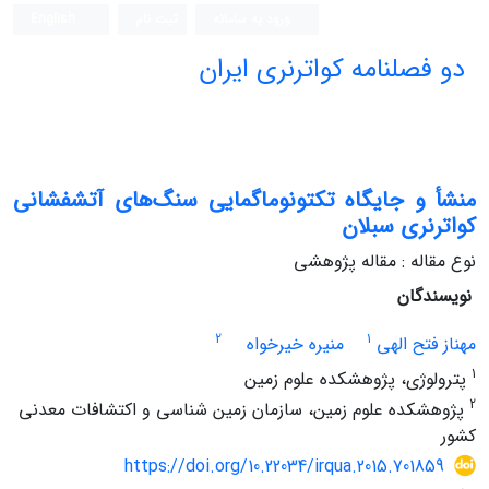
ورود به سامانه
ثبت نام
English
دو فصلنامه کواترنری ایران
منشأ و جایگاه تکتونوماگمایی سنگ‌های آتشفشانی
کواترنری سبلان
نوع مقاله : مقاله پژوهشی
نویسندگان
2
1
مهناز فتح الهی
منیره خیرخواه
1
پترولوژی، پژوهشکده علوم زمین
2
پژوهشکده علوم زمین، سازمان زمین شناسی و اکتشافات معدنی
کشور
https://doi.org/10.22034/irqua.2015.701859