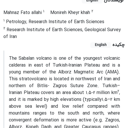
نویسندگان
English
1
2
Mahnaz Fato allahi
Monireh Kheyr khah
1
Petrology, Research Institute of Earth Sciences
2
Research Institute of Earth Sciences, Geological Survey
of Iran
چکیده
English
The Sabalan volcano is one of the youngest volcanic
calderas in east of Turkish
-
Iranian Plateau and is a
young member of the Alborz Magmatic Arc (AMA).
This stratovolcano is located in northwest of Iran and
northern of Bitlis- Zagros Suture Zone. Turkish–
2
Iranian Plateau covers an area about 1.5-2 million km
,
and it is marked by high elevations (typically1.5–2 km
above sea level) and low relief compared with
mountains ranges to the south and north, where
convergent deformation is more active (e.g. Zagros,
Alborz, Kopeh Dagh and Greater Caucasus ranges).