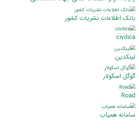
بانک اطلاعات نشریات کشور
civilica
لینکدین
گوگل اسکولار
Road
سامانه همیاب