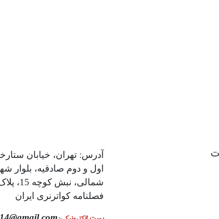
ات
آدرس: تهران، خیابان ستارخا
اول و دوم صادقیه، بلوار شه
فصلنامه کواترنری ایران
014@gmail.com
پست الکترونیکی
: