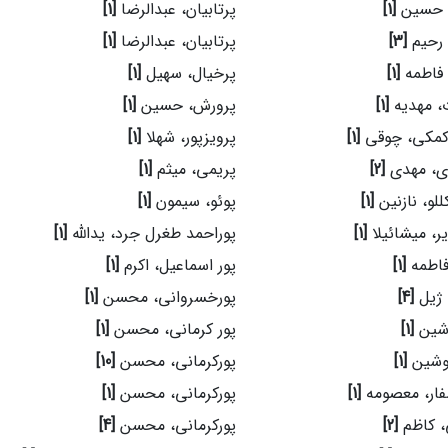
، حسین
[1]
پرتابیان، عبدالرضا
[1]
 رحیم
[3]
پرتابیان، عبدالرضا
[1]
 فاطمه
[1]
پرخیال، سهیل
[1]
، مهدیه
[1]
پرورش، حسین
[1]
 کمکی، چوقی
[1]
پرویزپور، شهلا
[1]
ی، مهدی
[2]
پریمی، میثم
[1]
للو، نازنین
[1]
پوئو، سیمون
[1]
یر، میشائیلا
[1]
پوراحمد طغرل جرد، یدالله
[1]
فاطمه
[1]
پور اسماعیل، اکرم
[1]
 ژیل
[4]
پورخسروانی، محسن
[1]
وشین
[1]
پور کرمانی، محسن
[1]
نوشین
[1]
پورکرمانی، محسن
[10]
ار، معصومه
[1]
پورکرمانی، محسن
[1]
، کاظم
[2]
پورکرمانی، محسن
[4]