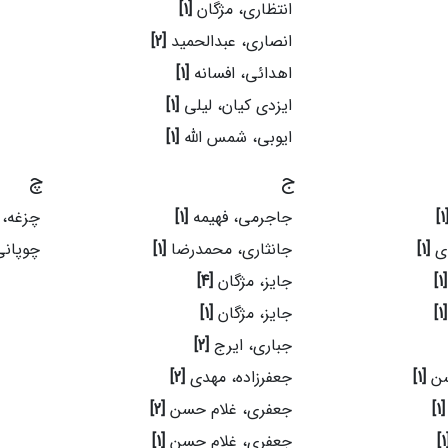
انتظاری، مژگان
[1]
انصاری، عبدالحمید
[2]
اهدائی، افسانه
[1]
ایزدی کیان، لیلی
[1]
ایوبی، شمس الله
[1]
ج
چ
[1
جاجرمی، فهیمه
[1]
چزغه، 
دی
[1]
جانثاری، محمدرضا
[1]
چوپان
[1]
جایز، مژگان
[4]
[1]
جایز، مژگان
[1]
جباری، ایرج
[2]
سن
[1]
جعفرزاده، مهدی
[2]
[1]
جعفری، غلام حسن
[2]
[
جعفری، غلام حسن
[1]