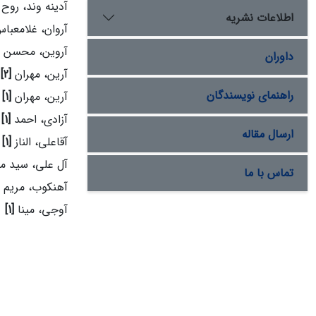
آدینه وند، روح 
اطلاعات نشریه
آروان، غلامعبا
آروین، محسن
داوران
آرین، مهران
[2]
راهنمای نویسندگان
آرین، مهران
[1]
آزادی، احمد
[1]
ارسال مقاله
آقاعلی، الناز
[1]
آل علی، سید 
تماس با ما
آهنکوب، مریم
آوجی، مینا
[1]