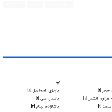
ورود به سامانه
ثبت نام
English
پ
، سحر
[1]
پاریزی، اسماعیل
[2]
ه هزاوه، افشین
[1]
پاسیار، علی
[1]
، سعید
[1]
پاشازاده، بهنام
[2]