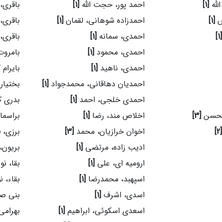
الله
[1]
احمد پور، حجت الله
[1]
باقری
س
[1]
احمدزاده شوهانی، لقمان
[1]
باقری،
[1]
احمدی، سمانه
[1]
باقری،
احمدی، محمود
[1]
بامروت
احمدی، ناهید
[1]
بایرام
احمدیان دهاقانی، محمدجواد
[1]
بختیار
احمدی خلجی، احمد
[1]
بدری ک
محسن
[3]
اخلاص مند، رضا
[1]
براسما
[2]
اخوان خرازیان، محمد
[3]
برزی، 
ادیب زاده، مرتضی
[1]
بریون،
ارومیه ای، علی
[1]
بقا، ن
اسپهبد، محمدرضا
[1]
بقاء، 
اسدی، اشرف
[1]
بنی صف
اسعدی اسکوئی، ابراهیم
[1]
بهرامی