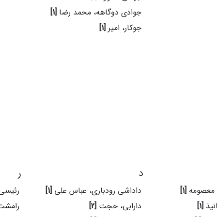
جوادی دوگاهه، محمد رضا
[1]
جوکار، امیر
[1]
د
ر
 معصومه
[1]
داداشی رودباری، عباس علی
[1]
رئیسی،
انیذ
[1]
دارابی، حجت
[2]
رامشت