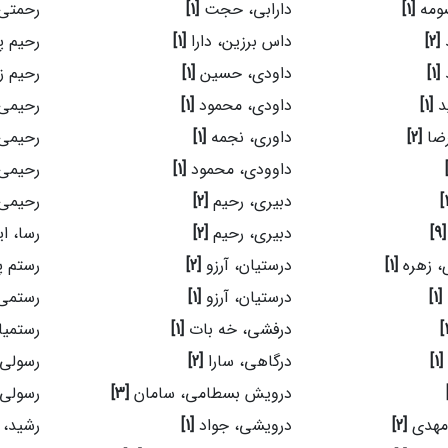
ومه
[1]
دارابی، حجت
[1]
رحمتی
د
[2]
داس برزین، دارا
[1]
رحیم پ
د
[1]
داودی، حسین
[1]
رحیم ز
د
[1]
داودی، محمود
[1]
رحیمی،
رضا
[2]
داوری، نجمه
[1]
رحیمی،
داوودی، محمود
[1]
رحیمی
دبیری، رحیم
[2]
رحیمی،
[9]
دبیری، رحیم
[2]
رسا، ا
، زهره
[1]
درستیان، آرزو
[2]
رستم پو
[1]
درستیان، آرزو
[1]
رستمی
درفشی، خه بات
[1]
رستمیا
[1]
درگاهی، سارا
[2]
رسولی،
درویش بسطامی، سامان
[3]
رسولی،
مهدی
[2]
درویشی، جواد
[1]
رشید،