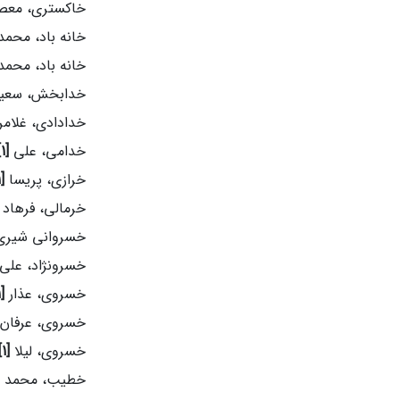
خاکستری، معص
خانه باد، محم
خانه باد، محم
خدابخش، سعی
خدادادی، غلام
خدامی، علی
[1]
خرازی، پریسا
[1]
خرمالی، فرهاد
خسروانی شیری
خسرونژاد، علی
خسروی، عذار
[1]
خسروی، عرفان
خسروی، لیلا
[1]
خطیب، محمد 