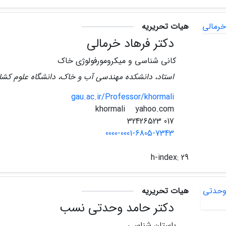
هیات تحریریه
دکتر فرهاد خرمالی
کانی شناسی و میکرومورفولوژی خاک
استاد، دانشکده مهندسی آب و خاک، دانشگاه علوم کشاو
gau.ac.ir/Professor/khormali
yahoo.com
khormali
017 32426523
0000-0001-6805-7343
h-index:
29
هیات تحریریه
دکتر حامد وحدتی نسب
باستان شناسی