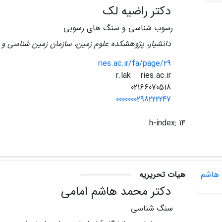
دکتر راضیه لک
رسوب شناسی و سنگ های رسوبی
دانشیار، پژوهشکده علوم زمین، سازمان زمین شناسی و
ries.ac.ir/fa/page/29
ries.ac.ir
r.lak
02166070518
0000000298222247
h-index:
14
هیات تحریریه
دکتر محمد هاشم امامی
سنگ شناسی