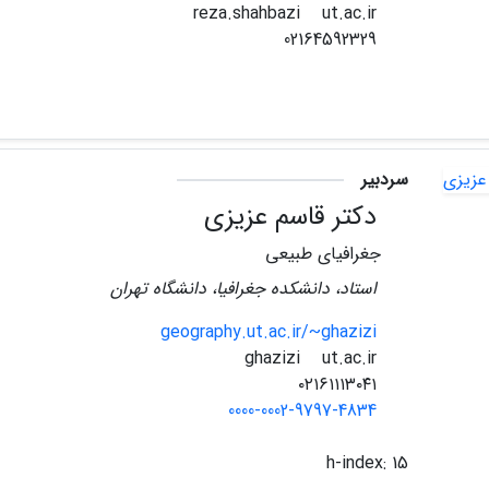
ut.ac.ir
reza.shahbazi
02164592329
سردبیر
دکتر قاسم عزیزی
جغرافیای طبیعی
استاد، دانشکده جغرافیا، دانشگاه تهران
geography.ut.ac.ir/~ghazizi
ut.ac.ir
ghazizi
۰۲۱۶۱۱۱۳۰۴۱
0000-0002-9797-4834
h-index:
15