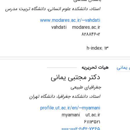
استاد، دانشکده علوم انسانی، دانشگاه تربیت مدرس
www.modares.ac.ir/~vahdati
modares.ac.ir
vahdati
82884602
h-index:
13
هیات تحریریه
دکتر مجتبی یمانی
جغرافیای طبیعی
استاد، دانشکده جغرافیا، دانشگاه تهران
profile.ut.ac.ir/en/~myamani
ut.ac.ir
myamani
61113521
0000-0002-2042-7365