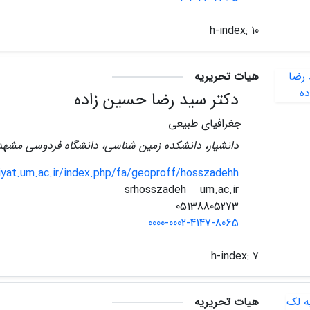
h-index:
10
هیات تحریریه
دکتر سید رضا حسین زاده
جغرافیای طبیعی
دانشیار، دانشکده زمین شناسی، دانشگاه فردوسی مشهد
iyat.um.ac.ir/index.php/fa/geoproff/hosszadehh
um.ac.ir
srhosszadeh
05138805273
0000-0002-4147-8065
h-index:
7
هیات تحریریه