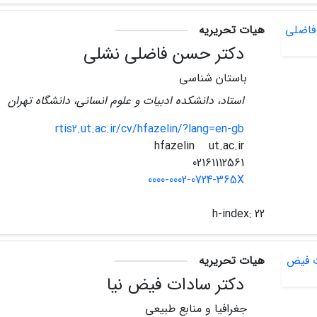
هیات تحریریه
دکتر حسن فاضلی نشلی
باستان شناسی
استاد، دانشکده ادبیات و علوم انسانی، دانشگاه تهران
rtis2.ut.ac.ir/cv/hfazelin/?lang=en-gb
ut.ac.ir
hfazelin
02161112561
0000-0002-0724-365X
h-index:
22
هیات تحریریه
دکتر سادات فیض نیا
جغرافیا و منابع طبیعی