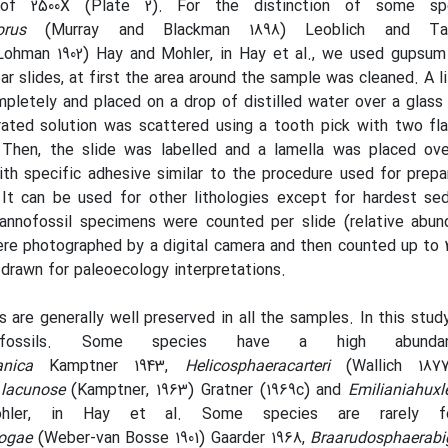
 of 2500X (Plate 2). For the distinction of some sp
oporus
(Murray and Blackman 1898) Leoblich and Ta
ohman 1902) Hay and Mohler, in Hay et al., we used gupsum 
ar slides, at first the area around the sample was cleaned. A l
letely and placed on a drop of distilled water over a glass 
rated solution was scattered using a tooth pick with two fl
. Then, the slide was labelled and a lamella was placed ove
h specific adhesive similar to the procedure used for prepa
t can be used for other lithologies except for hardest se
nannofossil specimens were counted per slide (relative abun
re photographed by a digital camera and then counted up to 
 drawn for paleoecology interpretations
.
s are generally well preserved in all the samples. In this stu
ofossils. Some species have a high abunda
eanica
Kamptner 1943,
Helicosphaeracarteri
(Wallich 187
 lacunose
(Kamptner, 1963) Gratner (1969c) and
Emilianiahuxl
hler, in Hay et al. Some species are rarely f
bogae
(Weber-van Bosse 1901) Gaarder 1968,
Braarudosphaerabi