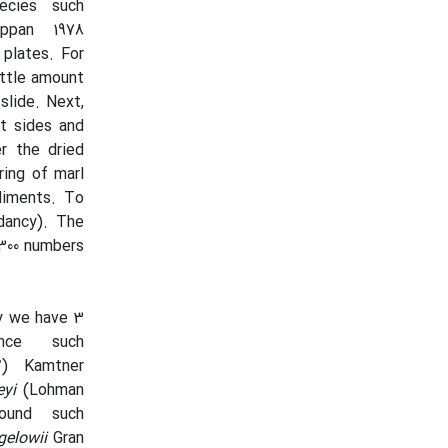
ecies such
ppan 1978
plates. For
ittle amount
slide. Next,
at sides and
r the dried
ring of marl
diments. To
dancy). The
300 numbers
dy we have 3
nce such
7) Kamtner
eyi
(Lohman
ound such
gelowii
Gran