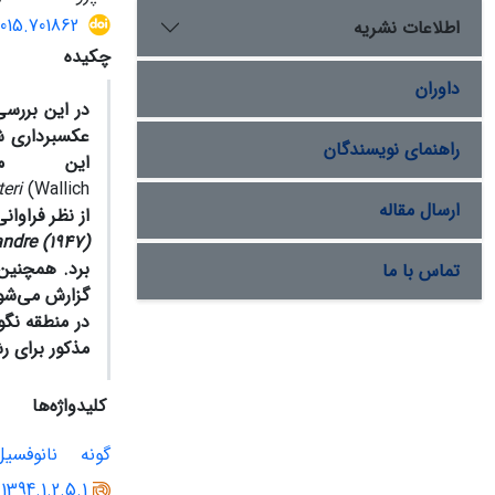
2015.701862
اطلاعات نشریه
چکیده
داوران
در این بررسی
عکسبرداری شد
راهنمای نویسندگان
این من
teri
(Wallich
ارسال مقاله
از نظر فراوا
ndre (1947)
برد. همچنین،
تماس با ما
گزارش می‌شود
در منطقه نگ
مذکور برای ر
کلیدواژه‌ها
گونه
نانوفسیل
.1394.1.2.5.1