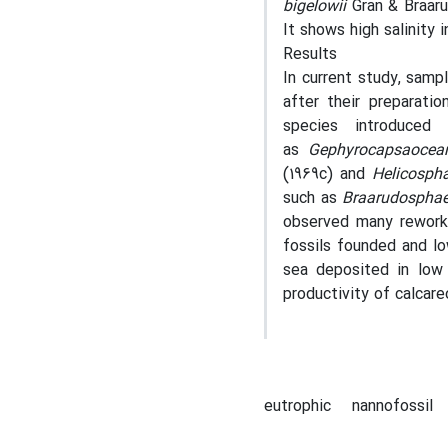
bigelowii
Gran & Braaru
It shows high salinity 
Results
In current study, sam
after their preparati
species introduced
as
Gephyrocapsaocea
(1969c) and
Helicospha
such as
Braarudosphae
observed many rework
fossils founded and l
sea deposited in low 
productivity of calcare
eutrophic
nannofossil