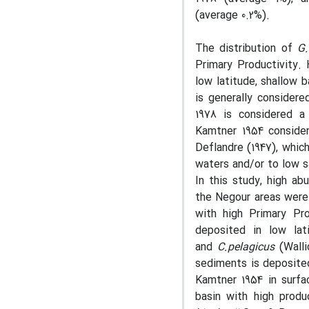
(average 0.2%).
The distribution of
G
Primary Productivity. 
low latitude, shallow 
is generally considere
1978 is considered a
Kamtner 1954 consider
Deflandre (1947), whic
waters and/or to low sa
In this study, high ab
the Negour areas were
with high Primary Pro
deposited in low lat
and
C.pelagicus
(Wall
sediments is deposite
Kamtner 1954 in surfa
basin with high prod