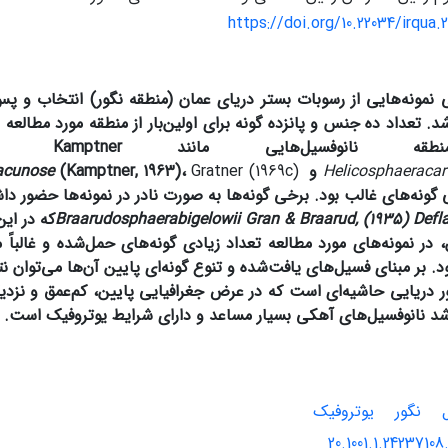
https://doi.org/10.22034/irqua.
 نمونه‌هایی از رسوبات بستر دریای عمان (منطقه نگور) انتخاب و پس 
. تعداد ده جنس و پانزده گونه برای اولین‌بار از منطقه مورد مطالعه
طقه نانوفسیل‌هایی مانند
Kamptner
anica
Helicosphaeracar
و
Gratner (1969c)
،
(Kamptner, 1963)
lacunose
نی گونه‌های غالب بود. برخی گونه‌ها به صورت نادر در نمونه‌ها حضور د
Braarudosphaerabigelowii Gran & Braarud, (1935) Defla
که در ای
 در نمونه‌های مورد مطالعه تعداد زیادی گونه‌های حمل‌شده و غالباً م
. بر مبنای فسیل‌های یافت‌شده و تنوع گونه‌ای پایین آن‌ها می‌توان 
ور دریایی حاشیه‌ای است که در عرض جغرافیایی پایین، کم‌عمق و ن
شد نانوفسیل‌های آهکی بسیار مساعد و دارای شرایط یوتروفیک است.
نگور
یوتروفیک
20.1001.1.24237108