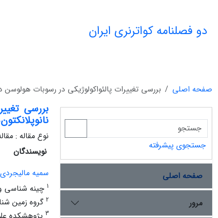
دو فصلنامه کواترنری ایران
صفحه اصلی
بررسی تغییرات پالئواکولوژیکی در رسوبات هولوسن د
بررسی تغییر
نانوپلانکتون
نوع مقاله : مقا
جستجوی پیشرفته
نویسندگان
سمیه مالیجردی
صفحه اصلی
1
چینه شناسی و
2
گروه زمین شن
مرور
3
پژوهشکده علوم