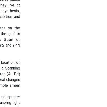
They live at
tosynthesis.
culation and
ens on the
the gulf is
e Strait of
25 and 20°N
location of
 a Scanning
ter (Au-Pd)
eral changes
imple smear
and sputter
rizing light