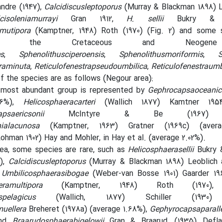
andre (1947),
Calcidiscusleptoporus
(Murray & Blackman 1898) 
cisoleniamurrayi
Gran 1912,
H. sellii
Bukry & 
amutipora
(Kamptner, 1948) Roth (1970) (Fig. 2) and some 
rom the Cretaceous and Neogen
es
,
Sphenolithusciperoensis
,
Sphenolithusmoriformis
,
S
traminuta
,
Reticulofenestrapseudoumbilica
,
Reticulofenestraumb
f the species are as follows (Negour area):
most abundant group is represented by
Gephrocapsaoceani
66%),
Helicosphaeracarteri
(Wallich 1877) Kamtner 195
capsaericsonii
McIntyre & Be (1967) (
anialacunosa
(Kamptner, 1963) Gratner (1969c) (aver
Lohman 1902) Hay and Mohler, in Hay et al. (average 2.02%).
rea, some species are rare, such as
Helicosphaerasellii
Bukry 
%),
Calcidiscusleptoporus
(Murray & Blackman 1898) Leoblich
,
Umbilicosphaerasibogae
(Weber-van Bosse 1901) Gaarder 19
aeramultipora
(Kamptner, 1948) Roth (1970), 
huspelagicus
(Wallich, 1877) Schiller (1930)
uellera
Breheret (1978a) (average 1.68%),
Gephyrocapsaparall
and
Braarudosphaerabigelowii
Gran & Braarud, (1935) Defla