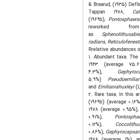
& Braarud, (1935) Defl
Tappan 1978
, Cal
(1969b),
Pontosphaer
reworked f
as
Sphenolithusabi
radians
,
Reticulofenes
Rrelative abundances o
1
.
Abundant taxa
:
The 
1943 (average 75.
4.3%),
Gephyro
5.9%)
Pseudoemili
and
Emilianiahuxleyi
(
2
.
Rare taxa
:
In this a
(1969b) (average 0.16
1978 (average 0.95%)
0.91%),
Pontosph
0.12%),
Coccolit
0.86%),
Gephyrocapsam
1978 (average 1%), 