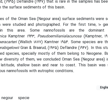
d, (1935) Deflandre (1947) that is rare in the samples has be
in the surface sediments of this basin.
ples of the Oman Sea (Negour area) surface sediments were s
on were studied and photographed. For the first time, 10 ge
 in this area. Some nannofossils are the dominant 
nica
Kamptner 1943,
Pseudoemilianialacunosa
(Kamptner, 19
eracarteri
(Wallich 1877) Kamtner 1954. Some species are th
rabigelowii
Gran & Braarud, (1935) Deflandre (1947). In this st
ed species, specially mostly of them belong to Neogene. B
ow diversity of them, we concluded Oman Sea (Negour area) i
latitude, shallow basin and near to coast. This basin was s
ous nannofossils with eutrophic conditions.
Engli
negour
specie