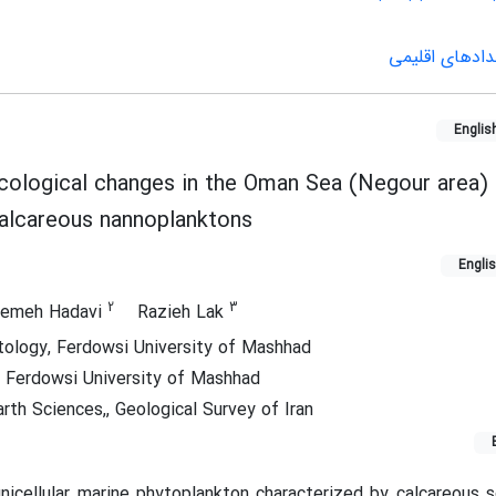
خدادهای اقلیمی
Englis
ecological changes in the Oman Sea (Negour area
alcareous nannoplanktons
Engli
2
3
temeh Hadavi
Razieh Lak
tology, Ferdowsi University of Mashhad
 Ferdowsi University of Mashhad
rth Sciences,, Geological Survey of Iran
nicellular marine phytoplankton characterized by calcareous s