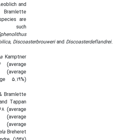
Leoblich and
Bramlette
species are
e such
phenolithus
ilica
,
Discoasterbrouweri
and
Discoasterdeflandrei
.
ca
Kamptner
4 (average
average
age 5.19%)
& Bramlette
 and Tappan
68 (average
(average
 (average
ela
Breheret
ndre (1947)