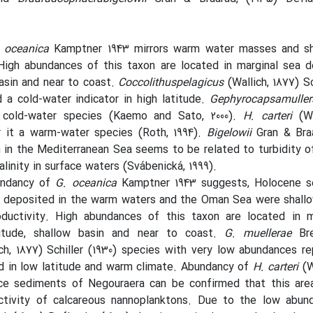
. oceanica
Kamptner 1943 mirrors warm water masses and s
High abundances of this taxon are located in marginal sea d
basin and near to coast.
Coccolithuspelagicus
(Wallich, 1877) Sc
d a cold-water indicator in high latitude.
Gephyrocapsamulle
 cold-water species (Kaemo and Sato, 2000).
H. carteri
(W
 it a warm-water species (Roth, 1994).
Bigelowii
Gran & Bra
h in the Mediterranean Sea seems to be related to turbidity o
linity in surface waters (Svábenická, 1999).
undancy of
G. oceanica
Kamptner 1943 suggests, Holocene s
 deposited in the warm waters and the Oman Sea were shallo
ductivity. High abundances of this taxon are located in m
itude, shallow basin and near to coast.
G. muellerae
Br
ich, 1877) Schiller (1930) species with very low abundances r
d in low latitude and warm climate. Abundancy of
H. carteri
(W
ce sediments of Negouraera can be confirmed that this are
uctivity of calcareous nannoplanktons. Due to the low abu