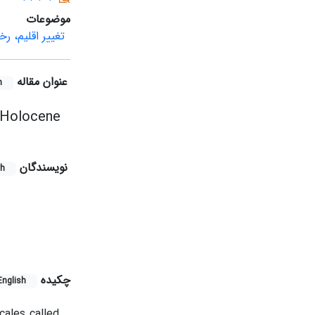
موضوعات
تغییر اقلیم، ر
عنوان مقاله
h
) Holocene
نویسندگان
sh
چکیده
English
cales called