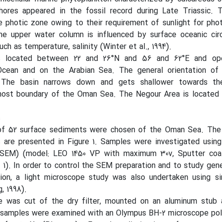
phores appeared in the fossil record during Late Triassic. 
e photic zone owing to their requirement of sunlight for pho
the upper water column is influenced by surface oceanic cir
ch as temperature, salinity (Winter et al., 1994).
s located between 22 and 26°N and 56 and 62°E and op
Ocean and on the Arabian Sea. The general orientation of 
. The basin narrows down and gets shallower towards th
ost boundary of the Oman Sea. The Negour Area is located 
s
l of 52 surface sediments were chosen of the Oman Sea. The 
 are presented in Figure 1. Samples were investigated using
(SEM) (model: LEO 1450 VP with maximum 30v, Sputter coa
 1). In order to control the SEM preparation and to study gen
tion, a light microscope study was also undertaken using s
, 1998).
 was cut of the dry filter, mounted on an aluminum stub 
 samples were examined with an Olympus BH-2 microscope pola