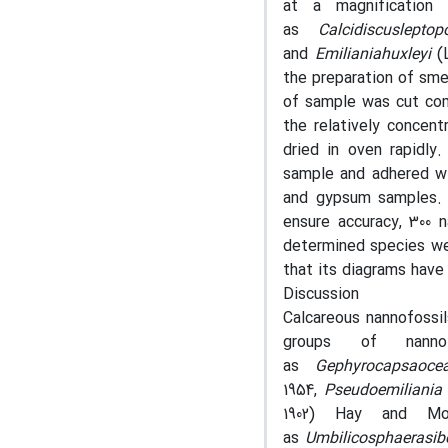
at a magnification
as
Calcidiscuslept
and
Emilianiahuxleyi
(L
the preparation of sme
of sample was cut comp
the relatively concent
dried in oven rapidly
sample and adhered wit
and gypsum samples. I
ensure accuracy, 300 
determined species we
that its diagrams have
Discussion
Calcareous nannofossil
groups of nann
as
Gephyrocapsaoc
1954,
Pseudoemiliania
1902) Hay and Mo
as
Umbilicosphaerasi