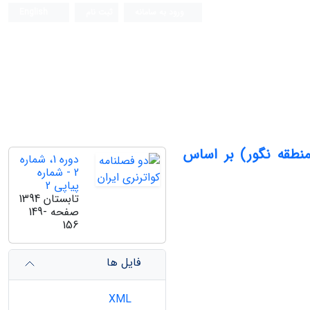
ورود به سامانه
ثبت نام
English
منطقه نگور) بر اساس
دوره 1، شماره
2 - شماره
پیاپی 2
تابستان 1394
صفحه
149-
156
فایل ها
XML