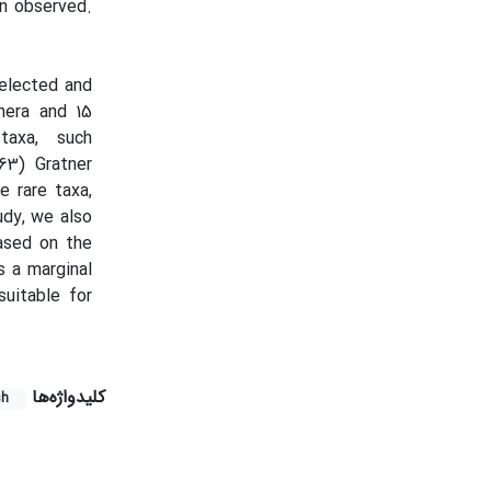
en observed.
elected and
nera and 15
taxa, such
63) Gratner
e rare taxa,
udy, we also
ased on the
s a marginal
uitable for
کلیدواژه‌ها
sh