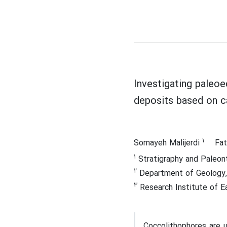
Investigating paleo
deposits based on c
1
Somayeh Malijerdi
Fa
1
Stratigraphy and Paleon
2
Department of Geology,
3
Research Institute of Ea
Coccolithophores are u