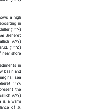
hows a high
epositing in
hiller (1930)
rae
Breheret
allich 1877)
arud, (1935)
f near shore
ediments in
w basin and
arginal sea
eheret 1978
epresent the
allich 1877)
a is a warm
ndance of
B.