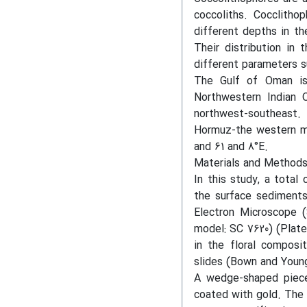
coccoliths. Cocclitho
different depths in th
Their distribution in 
different parameters su
The Gulf of Oman i
Northwestern Indian 
northwest-southeast
Hormuz-the western m
and 61 and 8°E.
Materials and Method
In this study, a tota
the surface sediments
Electron Microscope 
model: SC 7620) (Plate
in the floral composi
slides (Bown and Young
A wedge-shaped piece
coated with gold. The