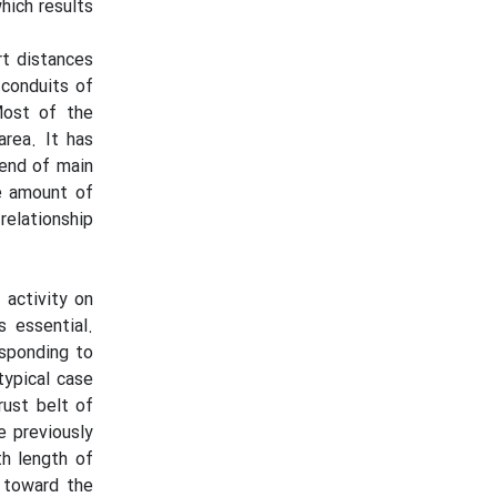
hich results
rt distances
 conduits of
Most of the
area. It has
rend of main
e amount of
elationship
 activity on
s essential.
esponding to
typical case
rust belt of
e previously
th length of
 toward the