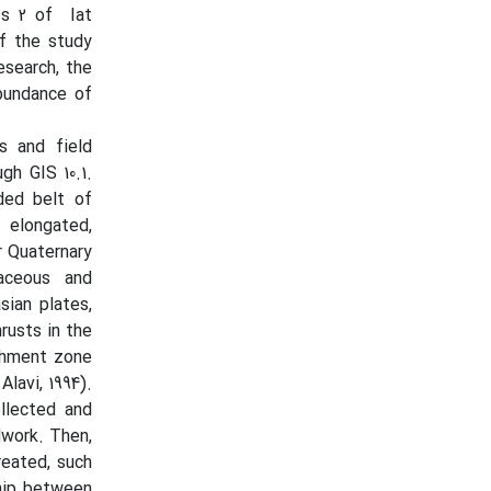
ass 2 of Iat
of the study
esearch, the
abundance of
es and field
gh GIS 10.1.
ded belt of
 elongated,
r Quaternary
aceous and
sian plates,
rusts in the
chment zone
lavi, 1994).
ollected and
dwork. Then,
reated, such
ship between