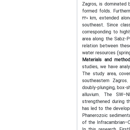
Zagros, is dominated b
formed folds. Furtherm
220 km, extended alon
southeast. Since clas
corresponding to highl
area along the Sabz-Pu
relation between these
water resources (sprin
Materials and metho
studies, we have analy
The study area, cover
southeastern Zagros.
doubly-plunging, box-s
alluvium. The SW–NE
strengthened during th
has led to the develop
Phanerozoic sedimenta
of the Infracambrian–C
In this research, Firs