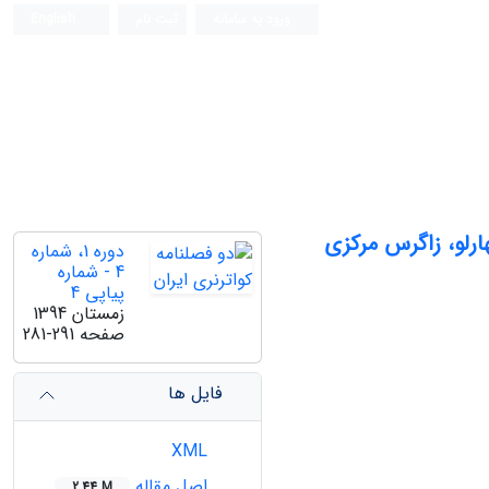
ورود به سامانه
ثبت نام
English
ارلو، زاگرس مرکزی
دوره 1، شماره
4 - شماره
پیاپی 4
زمستان 1394
صفحه
281-291
فایل ها
XML
اصل مقاله
2.44 M