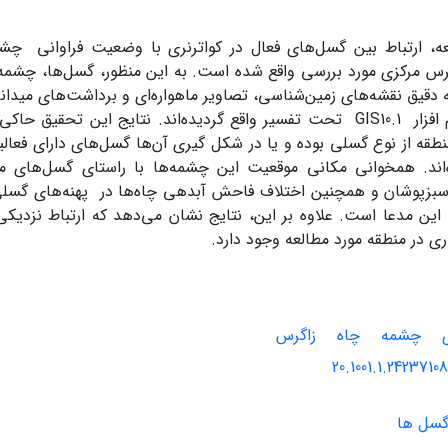
عه، ارتباط بین گسل‌های فعال در کواترنری با وضعیت فراوانی چشم
س مرکزی مورد بررسی واقع شده است. به این منظور، گسل‌ها، چشمه‌ه
ه دقیق نقشه‌های زمین‌شناسی، تصاویر ماهواره‌ای و برداشت‌های میدانی
 افزار
GIS10.1
تحت تفسیر واقع گردیده‌اند. نتایج این تحقیق حاکی 
طقه از نوع گسلی بوده و یا در شکل گیری آن‌ها گسل‌های دارای فع
ده‌اند. همخوانی مکانی موقعیت این چشمه‌ها با راستای گسل‌های
بزپوشان و همچنین اختلاف فاحش آبدهی چاه‌ها در پهنه‌های گسلی 
ین مدعا است. علاوه بر این، نتایج نشان می‌دهد که ارتباط نزدیکی 
ی در منطقه مورد مطالعه وجود دارد.
چشمه
چاه
زاگرس
20.1001.1.24237108
گسل ها