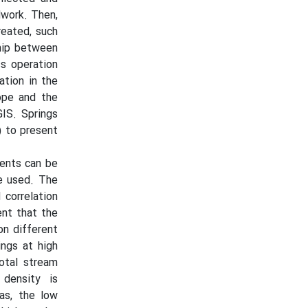
dwork. Then,
reated, such
ship between
s operation
ation in the
ope and the
IS. Springs
) to present
ments can be
le used. The
 correlation
ent that the
on different
ings at high
total stream
 density is
as, the low