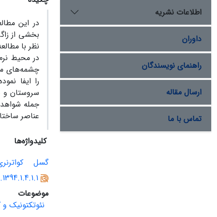
اطلاعات نشریه
در این مطال
بخشی از زاگر
داوران
نظر با مطالع
در محیط نرم
راهنمای نویسندگان
چشمه‌های من
را ایفا نمو
ارسال مقاله
سروستان و س
جمله شواهد ا
عناصر ساختار
تماس با ما
کلیدواژه‌ها
گسل‌
کواترنری
.1394.1.4.1.1
موضوعات
نئوتکتونیک و 