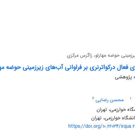
یرزمینی حوضه مهارلو، زاگرس مرکزی
ی فعال درکواترنری بر فراوانی آب‌های زیرزمینی حوضه مه
له پژوهشی
2
1
محسن رضایی
اه خوارزمی، تهران
شگاه خوارزمی، تهران
https://doi.org/10.22034/irqua.