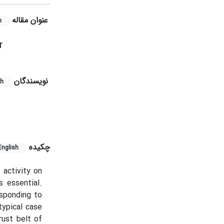
عنوان مقاله
h
r
نویسندگان
sh
چکیده
English
 activity on
s essential.
esponding to
typical case
rust belt of