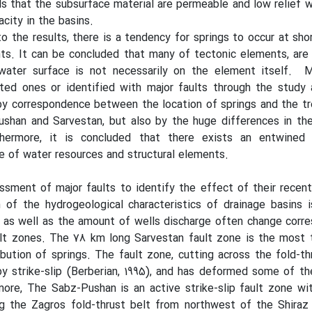
ls that the subsurface material are permeable and low relief w
acity in the basins.
to the results, there is a tendency for springs to occur at sho
ts. It can be concluded that many of tectonic elements, are
water surface is not necessarily on the element itself. 
lted ones or identified with major faults through the study 
by correspondence between the location of springs and the t
ushan and Sarvestan, but also by the huge differences in th
thermore, it is concluded that there exists an entwined r
 of water resources and structural elements.
ssment of major faults to identify the effect of their recent
 of the hydrogeological characteristics of drainage basins i
 as well as the amount of wells discharge often change corr
ult zones. The 78 km long Sarvestan fault zone is the most 
ibution of springs. The fault zone, cutting across the fold-th
y strike-slip (Berberian, 1995), and has deformed some of th
ore, The Sabz-Pushan is an active strike-slip fault zone wi
g the Zagros fold-thrust belt from northwest of the Shiraz