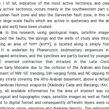
s 1 of Iat, indicative of the most active tectonics, and cl
y active tectonics, occurs mainly in the southwestern part 
shan fault zone and also the Sarvestan fault zone, in this r
 large scale faults which are active in quaternary and the 
g and well) have been studied.
ds
: In this research, using geological maps, satellite imag
zed the faults, the springs and the wells of study area throu
ing an area of 9732 (km^2), is located along a simply fol
 It is underlain by Phanerozoic sedimentary sequences in
haped anticlines, and the synclines are partly buried by younge
 oriented contraction that initiated in the Late Cret
e Early Miocene due to the collision of the Arabian and Eura
ment of NW–SE trending, SW-verging folds, and NE-dipping th
ry strata covering the Afro-Arabian basement, above a deta
ambrian Hormuz evaporite (Kadinsky-Cade and Barzangi, 1982; A
tly, all available information for the area of interest was c
ogical and topographic maps, satellite images as well as fiel
d to digital format and consequently different layers were c
lithology, slope, elevation and drainage density. The relation