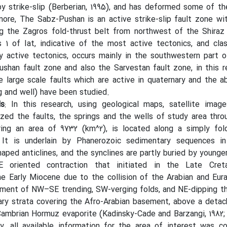
y strike-slip (Berberian, 1995), and has deformed some of th
ore, The Sabz-Pushan is an active strike-slip fault zone wi
g the Zagros fold-thrust belt from northwest of the Shiraz
s 1 of Iat, indicative of the most active tectonics, and cl
y active tectonics, occurs mainly in the southwestern part 
shan fault zone and also the Sarvestan fault zone, in this r
 large scale faults which are active in quaternary and the 
g and well) have been studied.
ds
: In this research, using geological maps, satellite imag
zed the faults, the springs and the wells of study area throu
ing an area of 9732 (km^2), is located along a simply fol
 It is underlain by Phanerozoic sedimentary sequences in
haped anticlines, and the synclines are partly buried by younge
 oriented contraction that initiated in the Late Cret
e Early Miocene due to the collision of the Arabian and Eura
ment of NW–SE trending, SW-verging folds, and NE-dipping th
ry strata covering the Afro-Arabian basement, above a deta
ambrian Hormuz evaporite (Kadinsky-Cade and Barzangi, 1982; A
tly, all available information for the area of interest was c