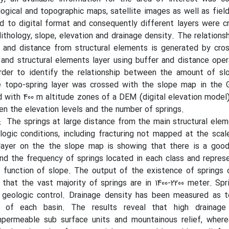
ogical and topographic maps, satellite images as well as fiel
d to digital format and consequently different layers were c
lithology, slope, elevation and drainage density. The relation
 and distance from structural elements is generated by cros
and structural elements layer using buffer and distance oper
rder to identify the relationship between the amount of sl
e topo-spring layer was crossed with the slope map in the G
ed with 400 m altitude zones of a DEM (digital elevation model
en the elevation levels and the number of springs.
: The springs at large distance from the main structural ele
logic conditions, including fracturing not mapped at the sca
 layer on the the slope map is showing that there is a good
d the frequency of springs located in each class and repres
 function of slope. The output of the existence of springs 
s that the vast majority of springs are in 1400-2200 meter. Spr
al geologic control. Drainage density has been measured as 
a of each basin. The results reveal that high drainage
permeable sub surface units and mountainous relief, where