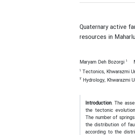
Quaternary active f
resources in Maharlu
1
Maryam Deh Bozorgi
1
Tectonics, Khwarazmi Un
2
Hydrology, Khwarazmi Un
Introduction
: The asse
the tectonic evolution
The number of springs
the distribution of fa
according to the distr