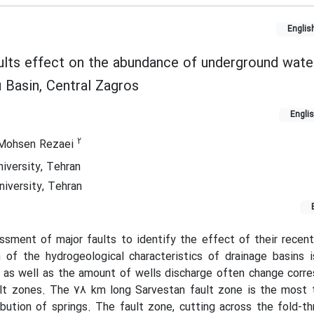
Englis
aults effect on the abundance of underground wate
 Basin, Central Zagros
Engli
2
Mohsen Rezaei
iversity, Tehran
iversity, Tehran
ssment of major faults to identify the effect of their recent
 of the hydrogeological characteristics of drainage basins i
 as well as the amount of wells discharge often change corr
ult zones. The 78 km long Sarvestan fault zone is the most 
ibution of springs. The fault zone, cutting across the fold-th