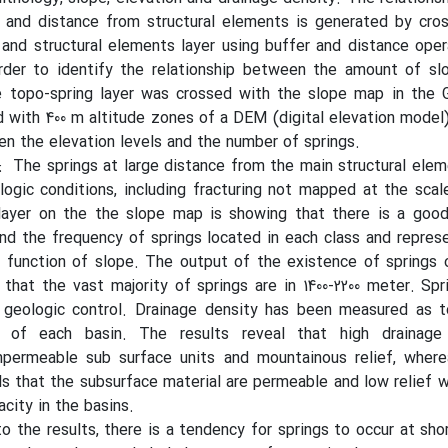
 and distance from structural elements is generated by cros
and structural elements layer using buffer and distance oper
rder to identify the relationship between the amount of sl
e topo-spring layer was crossed with the slope map in the G
ed with 400 m altitude zones of a DEM (digital elevation model
en the elevation levels and the number of springs.
: The springs at large distance from the main structural ele
logic conditions, including fracturing not mapped at the sca
 layer on the the slope map is showing that there is a good
d the frequency of springs located in each class and repres
 function of slope. The output of the existence of springs 
s that the vast majority of springs are in 1400-2200 meter. Spr
al geologic control. Drainage density has been measured as 
a of each basin. The results reveal that high drainage
permeable sub surface units and mountainous relief, where
ls that the subsurface material are permeable and low relief w
acity in the basins.
to the results, there is a tendency for springs to occur at sho