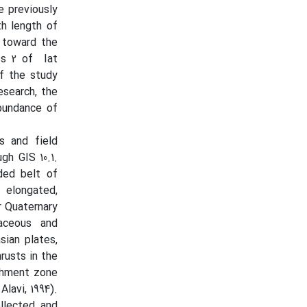
e previously
th length of
 toward the
ass 2 of Iat
of the study
esearch, the
abundance of
es and field
gh GIS 10.1.
ded belt of
 elongated,
r Quaternary
aceous and
sian plates,
rusts in the
chment zone
lavi, 1994).
ollected and