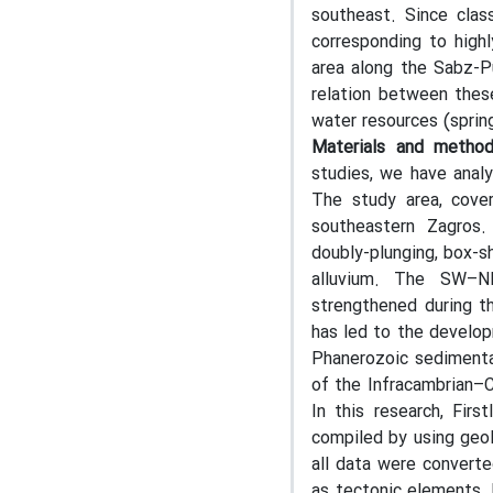
southeast. Since clas
corresponding to highl
area along the Sabz-Pu
relation between these
water resources (sprin
Materials and metho
studies, we have analy
The study area, cover
southeastern Zagros.
doubly-plunging, box-s
alluvium. The SW–NE
strengthened during th
has led to the develop
Phanerozoic sedimenta
of the Infracambrian–C
In this research, Firs
compiled by using geol
all data were converte
as tectonic elements, 