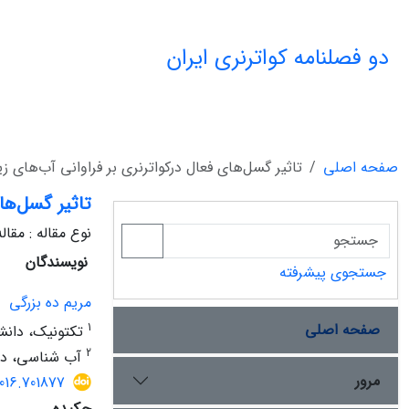
دو فصلنامه کواترنری ایران
صفحه اصلی
تاثیر گسل‌های فعال درکواترنری بر فراوانی آب‌های ز
تاثیر گسل‌ها
نوع مقاله : مقا
نویسندگان
جستجوی پیشرفته
مریم ده بزرگی
صفحه اصلی
1
تکتونیک، دانشگ
2
آب شناسی، دان
مرور
2016.701877
چکیده