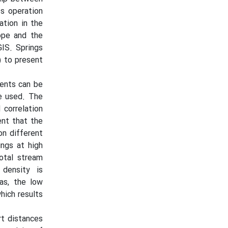
s operation
ation in the
ope and the
IS. Springs
) to present
ments can be
le used. The
 correlation
ent that the
on different
ings at high
total stream
 density is
as, the low
hich results
rt distances