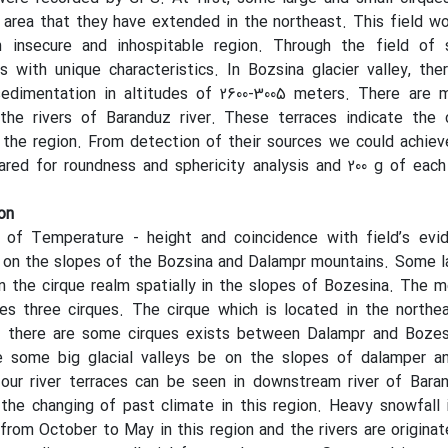
 area that they have extended in the northeast. This field w
h insecure and inhospitable region. Through the field of 
 with unique characteristics. In Bozsina glacier valley, th
sedimentation in altitudes of 2600-3005 meters. There are m
he rivers of Baranduz river. These terraces indicate the 
 the region. From detection of their sources we could achiev
ared for roundness and sphericity analysis and 200 g of eac
on
 of Temperature - height and coincidence with field’s evi
 on the slopes of the Bozsina and Dalampr mountains. Some l
 the cirque realm spatially in the slopes of Bozesina. The 
es three cirques. The cirque which is located in the northea
, there are some cirques exists between Dalampr and Bozes
e some big glacial valleys be on the slopes of dalamper a
our river terraces can be seen in downstream river of Bara
 the changing of past climate in this region. Heavy snowfall
from October to May in this region and the rivers are origina