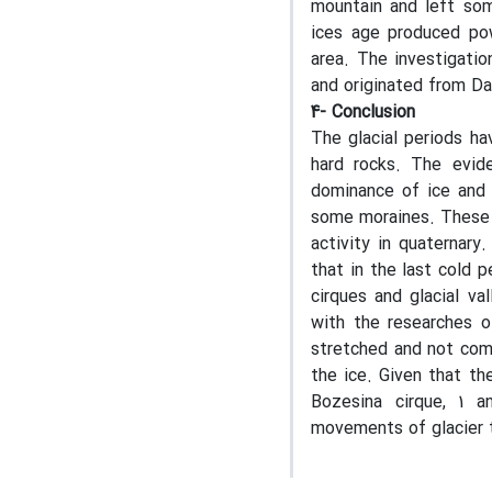
mountain and left som
ices age produced pow
area. The investigatio
and originated from D
4- Conclusion
The glacial periods ha
hard rocks. The evide
dominance of ice and 
some moraines. These a
activity in quaternary
that in the last cold 
cirques and glacial v
with the researches o
stretched and not comp
the ice. Given that th
Bozesina cirque, 1 a
movements of glacier t