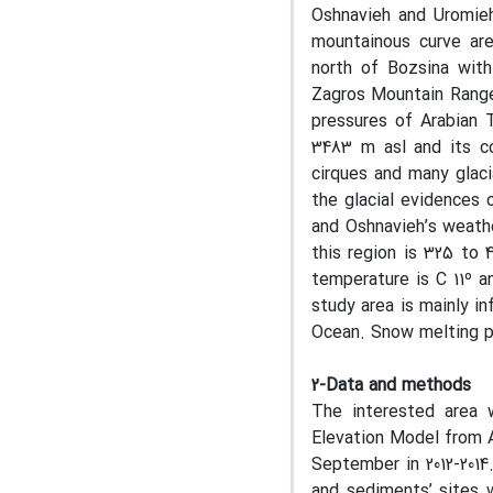
Oshnavieh and Uromieh 
mountainous curve are
north of Bozsina with
Zagros Mountain Range 
pressures of Arabian 
3483 m asl and its c
cirques and many glaci
the glacial evidences
and Oshnavieh’s weathe
this region is 325 to 
temperature is C 11º 
study area is mainly i
Ocean. Snow melting pr
2-Data and methods
The interested area w
Elevation Model from A
September in 2012-201
and sediments’ sites 