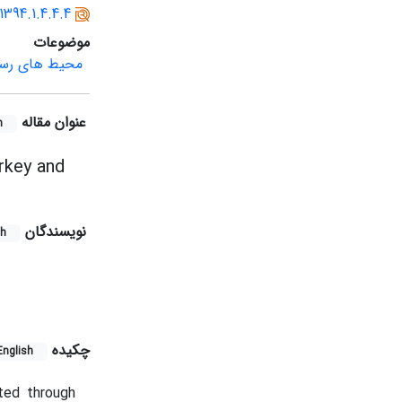
.1394.1.4.4.4
موضوعات
محیط های رسوب
عنوان مقاله
h
rkey and
نویسندگان
sh
چکیده
English
ted through