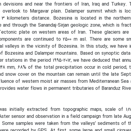
devisions and near the frontiers of Iran, Iraq and Turkey. 
 overlook to Margavar plain. Dalamper summit which is loc
 3 kilometers distance. Bozesina is located in the northern
and through the Sanandaj-Sirjan geologic zone, which is frac
Tectonic plate on western areas of Iran. These glaciers are
omponents are continued to 2500 m asl. There are some sm
al valleys in the vicinity of Bozesina. In this study, we have 
 of Bozesina and Dalamper mountains. Based on synoptic data
r stations in the period 1995-2012, we have deduced that annual
448 mm, 68% of the total precipitation occur in cold period,
and snow cover on the mountain can remain until the late Se
nfluence of western moist air masses from Mediterranean Sea 
ovides water flows in permanent tributaries of Baranduz Rive
as initially extracted from topographic maps, scale of 1:25
ster sensor and observation in a field campaign from late Aug
4. Some samples were taken from the valleys’ sediments of t
were recorded by GPS. At first, some large and small cirque