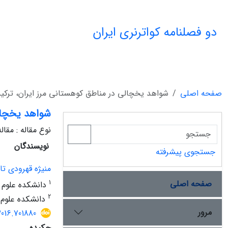
دو فصلنامه کواترنری ایران
صفحه اصلی
شواهد یخچالی در مناطق کوهستانی مرز ایران، ترکیه 
شواهد یخچالی
نوع مقاله : مقا
نویسندگان
جستجوی پیشرفته
منیژه قهرودی تا
صفحه اصلی
1
دانشکده علوم 
2
دانشکده علوم 
مرور
2016.701880
چکیده