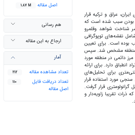
اصل مقاله
1.87 M
ایران، عراق و ترکیه قرار
ر بودن سبب شده است که
هم رسانی
ر شناخت شواهد وقلمرو
مل نقشه‌ها‌ی توپوگرافی
ارجاع به این مقاله
سوب بوده است. برای تعیین
اس روش رایت خط 60 درصد سیرک‌های منطقه مشخص شد. سپس
آمار
ین سیرک‌ها و با استفاده از خط 60 درصد، برف مرز دائمی در منطقه مورد
گردید که بر خط همدمای 5 درجه سانتی‌گراد انطباق دارد. برای ارائه
تعداد مشاهده مقاله
در قلمرو یخچالی در مسیر مشاهدات میدانی از عمق 40 سانتی‌متری برای تحلیل‌ها‌ی
212
نه برای تحلیل شکل سنجی مورد استفاده قرار
تعداد دریافت فایل
110
ابعاد حداقل 63/0میکرون مورد تحلیل گرانولومتری قرار گرفت.
اصل مقاله
ذرات تقریبا زاویه‌دار و
د.