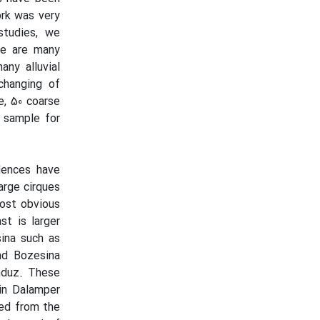
ork was very
studies, we
ere are many
any alluvial
changing of
e, 50 coarse
h sample for
dences have
arge cirques
most obvious
st is larger
ina such as
nd Bozesina
nduz. These
 in Dalamper
ted from the