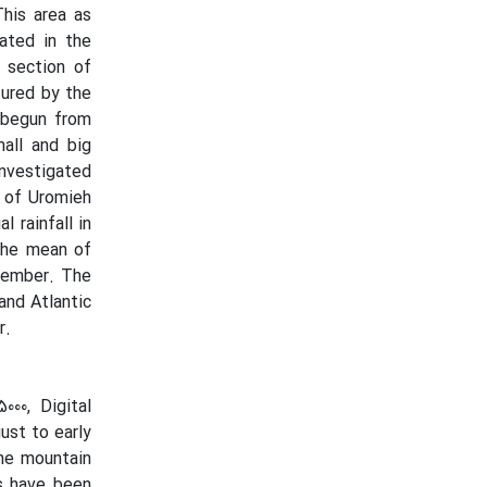
This area as
ated in the
 section of
tured by the
 begun from
all and big
investigated
 of Uromieh
 rainfall in
 the mean of
ptember. The
and Atlantic
r.
000, Digital
ust to early
he mountain
s have been