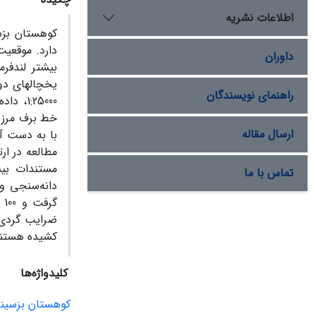
اطلاعات نشریه
کوهستان بزسی
دارد. موقعی
داوران
بیشتر لندفر
یخچالهای دو
راهنمای نویسندگان
:25000
ارسال مقاله
تماس با ما
ضرایب گردی و
کشیده هستند و
کلیدواژه‌ها
کوهستان بزسینا 