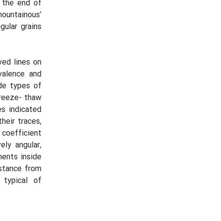
 the end of
ountainous’
gular grains
ved lines on
valence and
de types of
freeze- thaw
es indicated
heir traces,
 coefficient
ely angular,
ments inside
istance from
 typical of