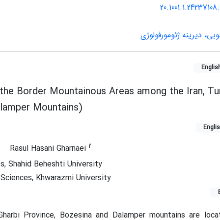
20.1001.1.24237108
ی، دیرینه ژئومورفولوژی
Englis
n the Border Mountainous Areas among the Iran, Tu
alamper Mountains)
Engli
2
Rasul Hasani Gharnaei
s, Shahid Beheshti University
 Sciences, Khwarazmi University
Gharbi Province, Bozesina and Dalamper mountains are loca