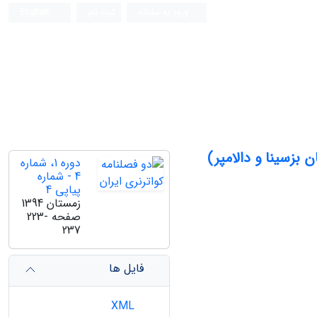
ورود به سامانه
ثبت نام
English
بزسینا و دالامپر)
دوره 1، شماره
4 - شماره
پیاپی 4
زمستان 1394
صفحه
223-
237
فایل ها
XML