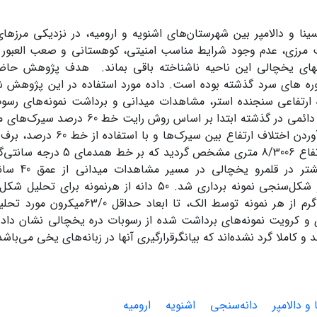
نا و دالامپر بین شهرستان‌‌های اشنویه و ارومیه، در نزدیکی مرزهای 
ت مرزی، عدم وجود شرایط مناسب امنیتی، کوهستانی و صعب العبو
مهای یخچالی این ناحیه ناشناخته باقی بماند. هدف پژوهش حاض
ره های سرد گذشته بوده است. داده مورد استفاده در این پژوهش شا
1، داده ارتفاعی سنجنده استر، مشاهدات میدانی و برداشت نمونه‌‌های ر
خط برف مرز دائمی در گذشته ابتدا بر اس
با به دست آوردن اختلاف ارتفاع ب
مطالعه در ارتفاع 8/3006 متری مشخص 
مستندات بیشتر 
دانه‌سنجی و شکل‌سنجی نمونه برداری شد. 50 دانه از هرنمو
گرفت و 100 گرم از هر نمونه توسط الک، تا 
 کرویت نمونه‌های برداشت شده از رسوبات دره یخچالی نشان داد که 
 کاملا گرد نشده‌اند که بیانگرقرارگیری آنها در زبانه‌های یخی می‌باش
و دالامپر
دانه‌سنجی
اشنویه
ارومیه