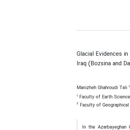
Glacial Evidences i
Iraq (Bozsina and D
1
Manizheh Ghahroudi Tali
1
Faculty of Earth Science
2
Faculty of Geographical
In the Azarbayeghan 