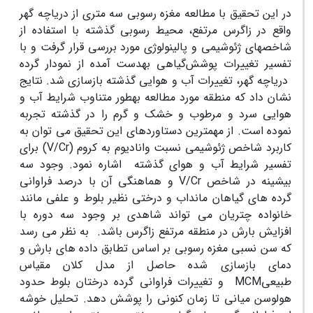
در این تحقیق با مطالعه مغزه رسوبی سه متری از دریاچه گهر
واقع در زاگرس مرتفع، محیط رسوبی گذشته با استفاده از
شاخص­های ژئوشیمی و پالینولوژی مورد بررسی قرار گرفت و با
تفسیر تغییرات پوشش
گیاهی به­دست آمده از نمودار گرده
دریاچه گهر، تغییرات آب و هوایی گذشته بازسازی شد. نتایج
نشان داد که منطقه مورد مطالعه به­طور متناوب شرایط آب و
هوایی سرد و مرطوب و خشک و گرم را در گذشته تجربه
نموده است. از مهمترین دستاوردهای این تحقیق می توان به
کاربرد شاخص ژئوشیمی نسبت وانادیوم به کروم (
V/Cr
) برای
تفسیر شرایط آب و هوای گذشته اشاره نمود. وجود سه
بیشینه در شاخص
V/Cr
و هماهنگی آن با درصد فراوانی
گرده های گیاهان مانداب و درختی نظیر بلوط و علفی مانند
خانواده چتریان می تواند شاهدی بر وجود سه دوره با
افزایش بارش در منطقه مرتفع زاگرس باشد. به نظر می رسد
که سن نسبی مغزه رسوبی بر اساس تطابق داده های بارش و
دمای بازسازی شده حاصل از مدل کلان مقیاس
طبیعی
MCM
و تغییرات فراوانی گرده درختان بلوط حدود
هولوسن میانی تا زمان کنونی را پوشش دهد. تحلیل خوشه