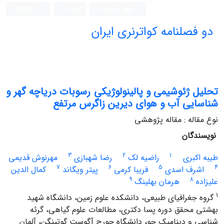
ورود به سامانه
ثبت نام
English
دو فصلنامه کواترنری ایران
تحلیل ژئوشیمی و پالینولوژیکی رسوبات دریاچه گهر و
شناسایی آب و هوای دیرین زاگرس مرتفع
نوع مقاله : مقاله پژوهشی
نویسندگان
3
2
1
طیبه اکبری
راضیه لک
رضا شهبازی
مهرنوش قدیمی
7
6
5
4
اشرف اسدی
فریبا کرمی
پیتر ویگاند
کمال الدین
9
8
علیزاده
هرمان بهلینگ
1
گروه جغرافیای طبیعی، دانشکده علوم زمین، دانشگاه شهید
بهشتی محقق دوره پسا دکتری، مطالعات علوم گیاهی، گرئه
شناسی و دینامیک جو، دانشگاه جورج آگوست گوتینگن، آلمان