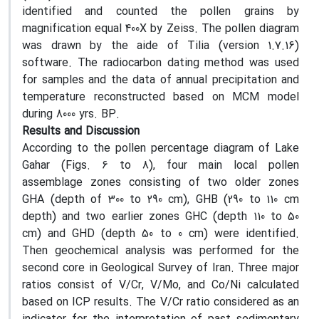
identified and counted the pollen grains by
magnification equal 400X by Zeiss. The pollen diagram
was drawn by the aide of Tilia (version 1.7.16)
software. The radiocarbon dating method was used
for samples and the data of annual precipitation and
temperature reconstructed based on MCM model
during 8000 yrs. BP.
Results and Discussion
According to the pollen percentage diagram of Lake
Gahar (Figs. 6 to 8), four main local pollen
assemblage zones consisting of two older zones
GHA (depth of 300 to 290 cm), GHB (290 to 110 cm
depth) and two earlier zones GHC (depth 110 to 50
cm) and GHD (depth 50 to 0 cm) were identified.
Then geochemical analysis was performed for the
second core in Geological Survey of Iran. Three major
ratios consist of V/Cr, V/Mo, and Co/Ni calculated
based on ICP results. The V/Cr ratio considered as an