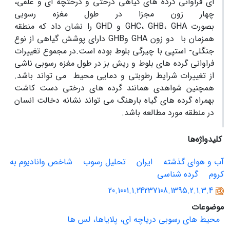
ای فراوانی گرده های گیاهی درختی و درختچه ای و علفی،
چهار زون مجزا در طول مغزه رسوبی
بصورت
GHA
،
GHB
،
GHC
و
GHD
را نشان داد که منطقه
همزمان با دو زون
GHA
و
GHB
دارای پوشش گیاهی از نوع
جنگلی- استپی با چیرگی بلوط بوده است.در مجموع تغییرات
فراوانی گرده های بلوط و ریش بز در طول مغزه رسوبی ناشی
از تغییرات شرایط رطوبتی و دمایی محیط می تواند باشد.
همچنین شواهدی همانند گرده های درختی دست کاشت
بهمراه گرده های گیاه بارهنگ می تواند نشانه دخالت انسان
در منطقه مورد مطالعه باشد.
کلیدواژه‌ها
آب و هوای گذشته
ایران
تحلیل رسوب
شاخص وانادیوم به
کروم
گرده شناسی
20.1001.1.24237108.1395.2.1.3.4
موضوعات
محیط های رسوبی دریاچه ای، پلایاها، لس ها