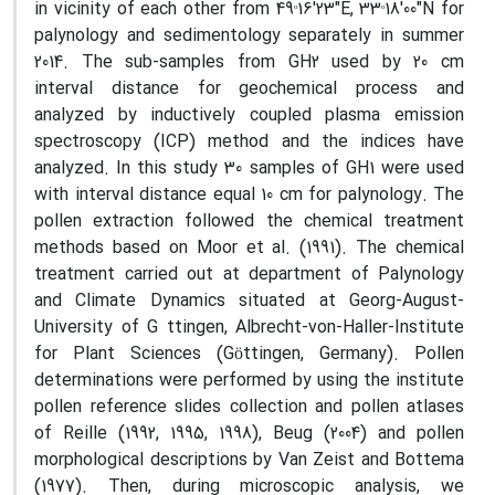
ₒ
ₒ
in vicinity of each other from 49
16'23"E, 33
18'00"N for
palynology and sedimentology separately in summer
2014. The sub-samples from GH2 used by 20 cm
interval distance for geochemical process and
analyzed by inductively coupled plasma emission
spectroscopy (ICP) method and the indices have
analyzed. In this study 30 samples of GH1 were used
with interval distance equal 10 cm for palynology. The
pollen extraction followed the chemical treatment
methods based on Moor et al. (1991). The chemical
treatment carried out at department of Palynology
and Climate Dynamics situated at Georg-August-
University of G
ttingen, Albrecht-von-Haller-Institute
for Plant Sciences (Göttingen, Germany). Pollen
determinations were performed by using the institute
pollen reference slides collection and pollen atlases
of Reille (1992, 1995, 1998), Beug (2004) and pollen
morphological descriptions by Van Zeist and Bottema
(1977). Then, during microscopic analysis, we