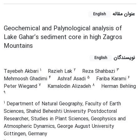
عنوان مقاله
English
Geochemical and Palynological analysis of
Lake Gahar’s sediment core in high Zagros
Mountains
نویسندگان
English
1
2
3
Tayebeh Akbari
Razieh Lak
Reza Shahbazi
4
5
6
Mehrnoosh Ghadimi
Ashraf Asadi
Fariba Karami
7
8
Peter Wiegand
Kamalodin Alizadeh
Herman Behling
9
1
Department of Natural Geography, Faculty of Earth
Sciences, Shahid Beheshti University Postdoctoral
Researcher, Studies in Plant Sciences, Geophysics and
Atmospheric Dynamics, George August University
Göttingen, Germany