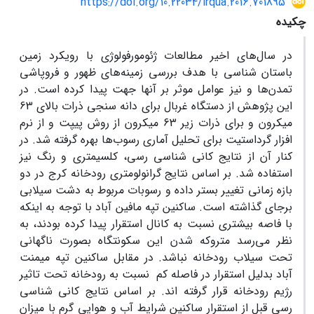
https://doi.org/10.22034/irqua.2016.701895
چکیده
در سال‌های اخیر مطالعات ژئومورفولوژی با رویکرد زمین
باستان شناسی با هدف بررسی زمینه‌های ظهور و فروپاشی
تمدن‌ها و نیز عوامل موثر بر آنها جهت پیدا کرده است. در
این پژوهش از دستگاه غربال برای دانه سنجی ذرات بالای 63
میکرون و برای ذرات زیر 63 میکرون از روش پیپت و از نرم
افزار گرداستیت برای تحلیل آماری رسوب‌ها بهره گرفته شد. در
کنار آن از نتایج کانی شناسی رسی، کلسیمتری و رنگ نیز
استفاده شد. بر اساس نتایج گرانولومتری رودخانه کرج در دو
بازه زمانی تغییر بستر داده و رسوبات مربوط به دشت سیلابی
برجای گذاشته است. ساکنین تپه مافین آباد با توجه به اینکه
با فاصه بیشتری نسبت به کانال استقرار پیدا کرده بودند، به
نظر می‌رسد متروکه شدن این سکونتگاه بصورت ناگهانی
تحت سیلاب رودخانه نباشد. در مقابل ساکنین تپه میمنت
آباد بدلیل استقرار در فاصله کم نسبت به رودخانه تحت تاثیر
رژیم رودخانه قرار گرفته اند. بر اساس نتایج کانی شناسی
رسی قبل از استقرار ساکنین شرایط آب و هوایی گرم با میزان