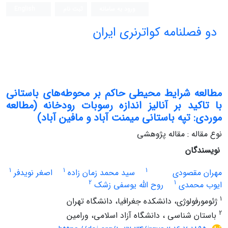
ورود به سامانه
ثبت نام
English
دو فصلنامه کواترنری ایران
مطالعه شرایط محیطی حاکم بر محوطه‌های باستانی
با تاکید بر آنالیز اندازه رسوبات رودخانه (مطالعه
موردی: تپه باستانی میمنت آباد و مافین آباد)
نوع مقاله : مقاله پژوهشی
نویسندگان
1
1
1
مهران مقصودی
سید محمد زمان زاده
اصغر نویدفر
2
1
ایوب محمدی
روح الله یوسفی زشک
1
ژئومورفولوژی، دانشکده جغرافیا، دانشگاه تهران
2
باستان شناسی ، دانشگاه آزاد اسلامی، ورامین