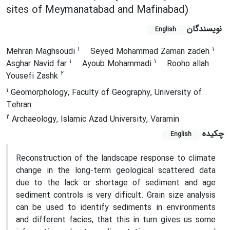
sites of Meymanatabad and Mafinabad)
نویسندگان
English
1
1
Mehran Maghsoudi
Seyed Mohammad Zaman zadeh
1
1
Asghar Navid far
Ayoub Mohammadi
Rooho allah
2
Yousefi Zashk
1
Geomorphology, Faculty of Geography, University of
Tehran
2
Archaeology, Islamic Azad University, Varamin
چکیده
English
Reconstruction of the landscape response to climate
change in the long-term geological scattered data
due to the lack or shortage of sediment and age
sediment controls is very dificult. Grain size analysis
can be used to identify sediments in environments
and different facies, that this in turn gives us some